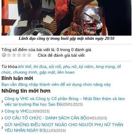
Lãnh đạo công ty trong buổi gặp mặt nhân ngày 20/10
Tổng số điểm của bài viết là: 0 trong 0 đánh giá
Click để đánh giá bài viết
Từ khóa:
khí thế
,
thi đua
,
sôi nổi
,
phụ nữ
,
kỷ niệm
,
long trọng
,
tổ
chức
,
chương trình
,
gặp mặt
,
liên hoan
Bình luận mới
Bạn cần đăng nhập thành viên để sử dụng chức năng này
Những tin mới hơn
Công ty VHC và Công ty Cổ phần Bring – Nhật Bản thăm và làm
việc tại trường Đại học Sao Đỏ
(05/01/2023)
Công ty VHC
(13/09/2023)
CƠ CẤU TỔ CHỨC - DANH SÁCH CÁN BỘ
(04/01/2023)
GỬI NHỮNG ĐIỀU NGỌT NGÀO CHO NGƯỜI PHỤ NỮ THÂN
YÊU NHÂN NGÀY 8/3
(11/03/2019)