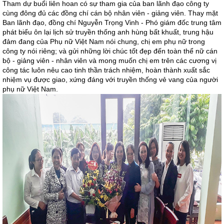
Tham dự buổi liên hoan có sự tham gia của ban lãnh đạo công ty
cùng đông đủ các đồng chí cán bộ nhân viên - giảng viên. Thay mặt
Ban lãnh đạo, đồng chí Nguyễn Trọng Vinh - Phó giám đốc trung tâm
phát biểu ôn lại lịch sử truyền thống anh hùng bất khuất, trung hậu
đảm đang của Phụ nữ Việt Nam nói chung, chị em phụ nữ trong
công ty nói riêng; và gửi những lời chúc tốt đẹp đến toàn thể nữ cán
bộ - giảng viên - nhân viên và mong muốn chị em trên các cương vị
công tác luôn nêu cao tinh thần trách nhiệm, hoàn thành xuất sắc
nhiệm vụ được giao, xứng đáng với truyền thống vẻ vang của người
phụ nữ Việt Nam.