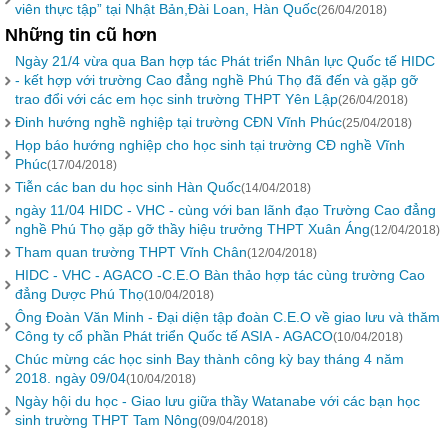
viên thực tập” tại Nhật Bản,Đài Loan, Hàn Quốc
(26/04/2018)
Những tin cũ hơn
Ngày 21/4 vừa qua Ban hợp tác Phát triển Nhân lực Quốc tế HIDC
- kết hợp với trường Cao đẳng nghề Phú Thọ đã đến và gặp gỡ
trao đổi với các em học sinh trường THPT Yên Lập
(26/04/2018)
Đinh hướng nghề nghiệp tại trường CĐN Vĩnh Phúc
(25/04/2018)
Họp báo hướng nghiệp cho học sinh tại trường CĐ nghề Vĩnh
Phúc
(17/04/2018)
Tiễn các ban du học sinh Hàn Quốc
(14/04/2018)
ngày 11/04 HIDC - VHC - cùng với ban lãnh đạo Trường Cao đẳng
nghề Phú Thọ gặp gỡ thầy hiệu trưởng THPT Xuân Áng
(12/04/2018)
Tham quan trường THPT Vĩnh Chân
(12/04/2018)
HIDC - VHC - AGACO -C.E.O Bàn thảo hợp tác cùng trường Cao
đẳng Dược Phú Thọ
(10/04/2018)
Ông Đoàn Văn Minh - Đại diện tập đoàn C.E.O về giao lưu và thăm
Công ty cổ phần Phát triển Quốc tế ASIA - AGACO
(10/04/2018)
Chúc mừng các học sinh Bay thành công kỳ bay tháng 4 năm
2018. ngày 09/04
(10/04/2018)
Ngày hội du học - Giao lưu giữa thầy Watanabe với các bạn học
sinh trường THPT Tam Nông
(09/04/2018)