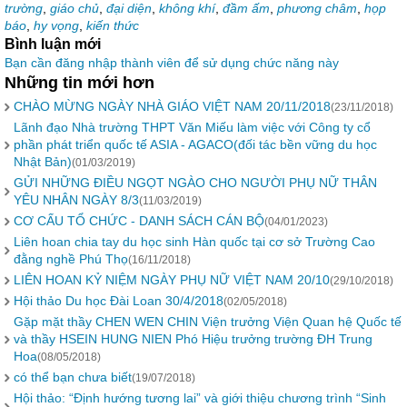
trường
,
giáo chủ
,
đại diện
,
không khí
,
đầm ấm
,
phương châm
,
họp
báo
,
hy vọng
,
kiến thức
Bình luận mới
Bạn cần đăng nhập thành viên để sử dụng chức năng này
Những tin mới hơn
CHÀO MỪNG NGÀY NHÀ GIÁO VIỆT NAM 20/11/2018
(23/11/2018)
Lãnh đạo Nhà trường THPT Văn Miếu làm việc với Công ty cổ
phần phát triển quốc tế ASIA - AGACO(đối tác bền vững du học
Nhật Bản)
(01/03/2019)
GỬI NHỮNG ĐIỀU NGỌT NGÀO CHO NGƯỜI PHỤ NỮ THÂN
YÊU NHÂN NGÀY 8/3
(11/03/2019)
CƠ CẤU TỔ CHỨC - DANH SÁCH CÁN BỘ
(04/01/2023)
Liên hoan chia tay du học sinh Hàn quốc tại cơ sở Trường Cao
đằng nghề Phú Thọ
(16/11/2018)
LIÊN HOAN KỶ NIỆM NGÀY PHỤ NỮ VIỆT NAM 20/10
(29/10/2018)
Hội thảo Du học Đài Loan 30/4/2018
(02/05/2018)
Gặp mặt thầy CHEN WEN CHIN Viện trưởng Viện Quan hệ Quốc tế
và thầy HSEIN HUNG NIEN Phó Hiệu trưởng trường ĐH Trung
Hoa
(08/05/2018)
có thể bạn chưa biết
(19/07/2018)
Hội thảo: “Định hướng tương lai” và giới thiệu chương trình “Sinh