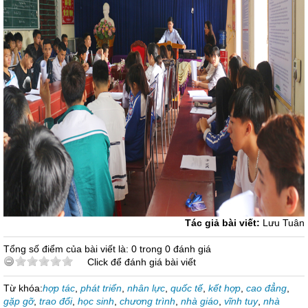
Tác giả bài viết:
Lưu Tuân
Tổng số điểm của bài viết là: 0 trong 0 đánh giá
Click để đánh giá bài viết
Từ khóa:
hợp tác
,
phát triển
,
nhân lực
,
quốc tế
,
kết hợp
,
cao đẳng
,
gặp gỡ
,
trao đổi
,
học sinh
,
chương trình
,
nhà giáo
,
vĩnh tuy
,
nhà