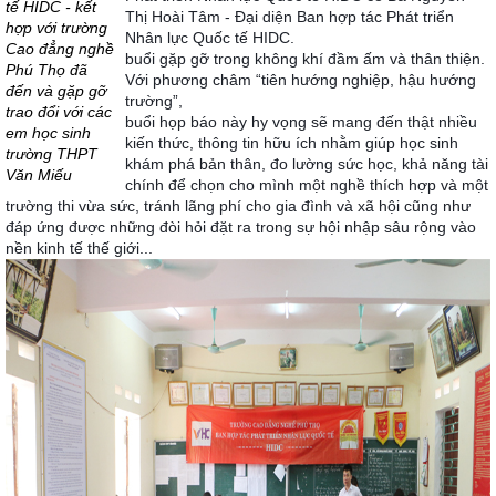
tế HIDC - kết
Thị Hoài Tâm - Đại diện Ban hợp tác Phát triển
hợp với trường
Nhân lực Quốc tế HIDC.
Cao đẳng nghề
buổi gặp gỡ trong không khí đầm ấm và thân th
iện.
Phú Thọ đã
Với phương châm “tiên hướng nghiệp, hậu hướng
đến và gặp gỡ
trường”,
trao đổi với các
buổi họp báo này hy vọng sẽ mang đến thật nhiều
em học sinh
kiến thức, thông tin hữu ích nhằm giúp học sinh
trường THPT
khám phá bản thân, đo lường sức học, khả năng tài
Văn Miếu
chính để chọn cho mình một nghề thích hợp và một
trường thi vừa sức, tránh lãng phí cho gia đình và xã hội cũng như
đáp ứng được những đòi hỏi đặt ra trong sự hội nhập sâu rộng vào
nền kinh tế thế giới...