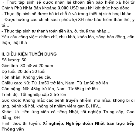
・Thực tập sinh sẽ được nhận lại khoản tiền bảo hiểm xã hội từ
Chính Phủ Nhật Bản khoảng
3.000
USD sau khi kết thúc hợp đồng
- Thực tập sinh sẽ được bố trí chỗ ở và trang thiết bị sinh hoạt khác.
- Được hưởng các chính sách phúc lợi XH như bảo hiểm thân thể, y
tế…
- Thực tập sinh tự thanh toán tiền ăn, ở, thuế thu nhập…
Yêu cầu công việc: chăm chỉ, chịu khó, khéo léo, sống hòa đồng, cẩn
thận, thật thà.
II. ĐIỀU KIỆN TUYỂN DỤNG
Số lượng: 50
Giới tính: 30 nữ và 20 nam
Độ tuổi: 20 đến 30 tuổi
Hôn nhân: Không yêu cầu
Chiều cao: Nữ: Từ 1m50 trở lên, Nam: Từ 1m60 trở lên
Cân nặng: Nữ: 45kg trở lên, Nam: Từ 55kg trở lên
Trình độ: Tốt nghiệp cấp 3 trở lên
Sức khỏe: Không mắc các bệnh truyển nhiễm, mù mầu, không bị dị
ứng, bệnh xã hội, không bị nhiễm viêm gan B, HIV,...
Khác: Ưu tiên ứng viên có tiếng Nhật, tốt nghiệp Trung cấp, Cao
đẳng, ĐH
Hình thức thi tuyển:
Xí nghiệp, Nghiệp đoàn Nhật bản trực tiếp
Phỏng vấn