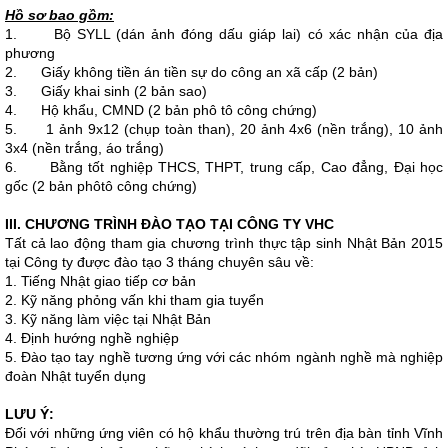
Hồ sơ bao gồm:
1. Bộ SYLL (dán ảnh đóng dấu giáp lai) có xác nhận của địa
phương
2. Giấy không tiền án tiền sự do công an xã cấp (2 bản)
3. Giấy khai sinh (2 bản sao)
4. Hộ khẩu, CMND (2 bản phô tô công chứng)
5. 1 ảnh 9x12 (chụp toàn than), 20 ảnh 4x6 (nền trắng), 10 ảnh
3x4 (nền trắng, áo trắng)
6. Bằng tốt nghiệp THCS, THPT, trung cấp, Cao đẳng, Đại học
gốc (2 bản phôtô công chứng)
III. CHƯƠNG TRÌNH ĐÀO TẠO TẠI CÔNG TY VHC
Tất cả lao động tham gia chương trình thực tập sinh Nhật Bản 2015
tại Công ty được đào tạo 3 tháng chuyên sâu về:
1. Tiếng Nhật giao tiếp cơ bản
2. Kỹ năng phỏng vấn khi tham gia tuyển
3. Kỹ năng làm việc tại Nhật Bản
4. Định hướng nghề nghiệp
5. Đào tạo tay nghề tương ứng với các nhóm ngành nghề mà nghiệp
đoàn Nhật tuyển dụng
LƯU Ý:
Đối với những ứng viên có hộ khẩu thường trú trên địa bàn tỉnh Vĩnh