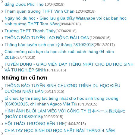
đẳng Dược Phú Thọ
(10/04/2018)
Tham quan trường THPT Vĩnh Chân
(12/04/2018)
Ngày hội du học - Giao lưu giữa thầy Watanabe với các bạn học
sinh trường THPT Tam Nông
(09/04/2018)
Trường THPT Thanh Thủy
(07/04/2018)
THÔNG BÁO TUYỂN LAO ĐỘNG ĐÀI LOAN
(12/08/2016)
Thông báo tuyển sinh cho kỳ tháng 7&10/2018
(25/12/2017)
Chúc mừng các bạn du học sinh xuất cảnh tháng 04 năm
2018
(02/04/2018)
TUYỂN DỤNG - GIÁO VIÊN DẠY TIẾNG NHẬT CHO DU HỌC SINH
VÀ TU NGHIỆP SINH
(18/11/2015)
Những tin cũ hơn
THÔNG BÁO TUYỂN SINH CHƯƠNG TRÌNH DU HỌC ĐIỀU
DƯỠNG NHẬT BẢN
(05/11/2015)
tổ chức kỳ thi năng lực tiếng nhật cho học sinh trong trường
(06/09/2015, chi nhánh Agaco Việt Tri
(18/10/2015)
HÌNH ẢNH BUỔI LÀM VIỆC VỚI CÔNG TY 日本ベース株式会社
(NGÀY 01/08/2015)
(20/08/2015)
HỘI THẢO TRƯỜNG BẾN TRE
(14/04/2015)
CHIA TAY HỌC SINH DU HỌC NHẬT BẢN THÁNG 4 NĂM