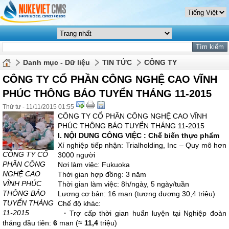
Danh mục - Dữ liệu
TIN TỨC
CÔNG TY
CÔNG TY CỔ PHẦN CÔNG NGHỆ CAO VĨNH
PHÚC THÔNG BÁO TUYỂN THÁNG 11-2015
Thứ tư - 11/11/2015 01:55
CÔNG TY CỔ PHẦN CÔNG NGHỆ CAO VĨNH
PHÚC THÔNG BÁO TUYỂN THÁNG 11-2015
I. NỘI DUNG CÔNG VIỆC : Chế biến thực phẩm
Xí nghiệp tiếp nhận: Trialholding, Inc – Quy mô hơn
CÔNG TY CỔ
3000 người
PHẦN CÔNG
Nơi làm việc: Fukuoka
NGHỆ CAO
Thời gian hợp đồng: 3 năm
VĨNH PHÚC
Thời gian làm việc: 8h/ngày, 5 ngày/tuần
THÔNG BÁO
Lương cơ bản: 16 man (tương đương 30,4 triệu)
TUYỂN THÁNG
Chế độ khác:
11-2015
・Trợ cấp thời gian huẩn luyện tại Nghiệp đoàn
tháng đầu tiên:
6
man (≈
11,4
triệu)