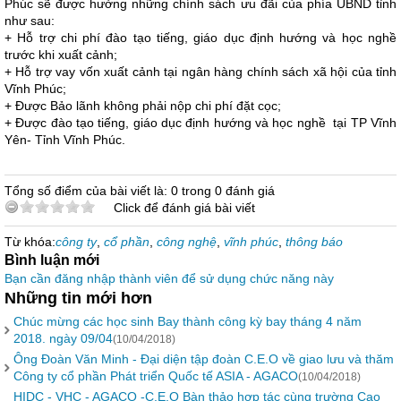
Phúc sẽ được hưởng những chính sách ưu đãi của phía UBND tỉnh
như sau:
+ Hỗ trợ chi phí đào tạo tiếng, giáo dục định hướng và học nghề
trước khi xuất cảnh;
+ Hỗ trợ vay vốn xuất cảnh tại ngân hàng chính sách xã hội của tỉnh
Vĩnh Phúc;
+ Được Bảo lãnh không phải nộp chi phí đặt cọc;
+ Được đào tạo tiếng, giáo dục định hướng và học nghề tại TP Vĩnh
Yên- Tỉnh Vĩnh Phúc.
Tổng số điểm của bài viết là: 0 trong 0 đánh giá
Click để đánh giá bài viết
Từ khóa:
công ty
,
cổ phần
,
công nghệ
,
vĩnh phúc
,
thông báo
Bình luận mới
Bạn cần đăng nhập thành viên để sử dụng chức năng này
Những tin mới hơn
Chúc mừng các học sinh Bay thành công kỳ bay tháng 4 năm
2018. ngày 09/04
(10/04/2018)
Ông Đoàn Văn Minh - Đại diện tập đoàn C.E.O về giao lưu và thăm
Công ty cổ phần Phát triển Quốc tế ASIA - AGACO
(10/04/2018)
HIDC - VHC - AGACO -C.E.O Bàn thảo hợp tác cùng trường Cao