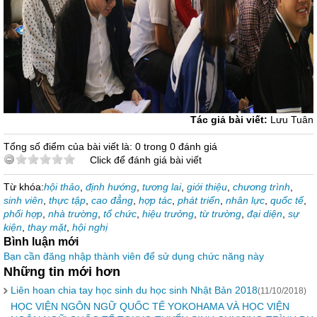
Tác giả bài viết:
Lưu Tuân
Tổng số điểm của bài viết là: 0 trong 0 đánh giá
Click để đánh giá bài viết
Từ khóa:
hội thảo
,
định hướng
,
tương lai
,
giới thiệu
,
chương trình
,
sinh viên
,
thực tập
,
cao đẳng
,
hợp tác
,
phát triển
,
nhân lực
,
quốc tế
,
phối hợp
,
nhà trường
,
tổ chức
,
hiệu trưởng
,
từ trường
,
đại diện
,
sự
kiện
,
thay mặt
,
hội nghị
Bình luận mới
Bạn cần đăng nhập thành viên để sử dụng chức năng này
Những tin mới hơn
Liên hoan chia tay học sinh du học sinh Nhật Bản 2018
(11/10/2018)
HỌC VIỆN NGÔN NGỮ QUỐC TẾ YOKOHAMA VÀ HỌC VIỆN