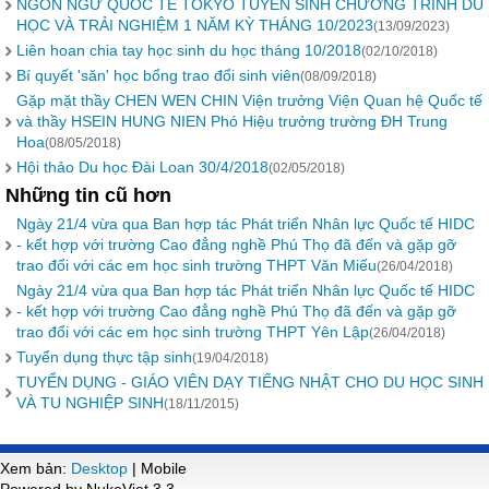
NGÔN NGỮ QUỐC TẾ TOKYO TUYỂN SINH CHƯƠNG TRÌNH DU
HỌC VÀ TRẢI NGHIỆM 1 NĂM KỲ THÁNG 10/2023
(13/09/2023)
Liên hoan chia tay học sinh du học tháng 10/2018
(02/10/2018)
Bí quyết 'săn' học bổng trao đổi sinh viên
(08/09/2018)
Gặp mặt thầy CHEN WEN CHIN Viện trưởng Viện Quan hệ Quốc tế
và thầy HSEIN HUNG NIEN Phó Hiệu trưởng trường ĐH Trung
Hoa
(08/05/2018)
Hội thảo Du học Đài Loan 30/4/2018
(02/05/2018)
Những tin cũ hơn
Ngày 21/4 vừa qua Ban hợp tác Phát triển Nhân lực Quốc tế HIDC
- kết hợp với trường Cao đẳng nghề Phú Thọ đã đến và gặp gỡ
trao đổi với các em học sinh trường THPT Văn Miếu
(26/04/2018)
Ngày 21/4 vừa qua Ban hợp tác Phát triển Nhân lực Quốc tế HIDC
- kết hợp với trường Cao đẳng nghề Phú Thọ đã đến và gặp gỡ
trao đổi với các em học sinh trường THPT Yên Lập
(26/04/2018)
Tuyển dụng thực tập sinh
(19/04/2018)
TUYỂN DỤNG - GIÁO VIÊN DẠY TIẾNG NHẬT CHO DU HỌC SINH
VÀ TU NGHIỆP SINH
(18/11/2015)
Xem bản:
Desktop
| Mobile