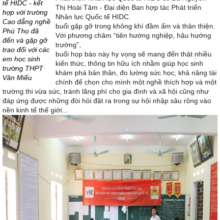
tế HIDC - kết
Thị Hoài Tâm - Đại diện Ban hợp tác Phát triển
hợp với trường
Nhân lực Quốc tế HIDC.
Cao đẳng nghề
buổi gặp gỡ trong không khí đầm ấm và thân th
iện.
Phú Thọ đã
Với phương châm “tiên hướng nghiệp, hậu hướng
đến và gặp gỡ
trường”,
trao đổi với các
buổi họp báo này hy vọng sẽ mang đến thật nhiều
em học sinh
kiến thức, thông tin hữu ích nhằm giúp học sinh
trường THPT
khám phá bản thân, đo lường sức học, khả năng tài
Văn Miếu
chính để chọn cho mình một nghề thích hợp và một
trường thi vừa sức, tránh lãng phí cho gia đình và xã hội cũng như
đáp ứng được những đòi hỏi đặt ra trong sự hội nhập sâu rộng vào
nền kinh tế thế giới...