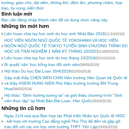
trường
,
giáo chủ
,
đại diện
,
không khí
,
đầm ấm
,
phương châm
,
họp
báo
,
hy vọng
,
kiến thức
Bình luận mới
Bạn cần đăng nhập thành viên để sử dụng chức năng này
Những tin mới hơn
Liên hoan chia tay học sinh du học sinh Nhật Bản 2018
(11/10/2018)
HỌC VIỆN NGÔN NGỮ QUỐC TẾ YOKOHAMA VÀ HỌC VIỆN
NGÔN NGỮ QUỐC TẾ TOKYO TUYỂN SINH CHƯƠNG TRÌNH DU
HỌC VÀ TRẢI NGHIỆM 1 NĂM KỲ THÁNG 10/2023
(13/09/2023)
Liên hoan chia tay học sinh du học tháng 10/2018
(02/10/2018)
Bí quyết 'săn' học bổng trao đổi sinh viên
(08/09/2018)
Hội thảo Du học Đài Loan 30/4/2018
(02/05/2018)
Gặp mặt thầy CHEN WEN CHIN Viện trưởng Viện Quan hệ Quốc tế
và thầy HSEIN HUNG NIEN Phó Hiệu trưởng trường ĐH Trung
Hoa
(08/05/2018)
Hội thảo: “Định hướng tương lai” và giới thiệu chương trình “Sinh
viên thực tập” tại Nhật Bản,Đài Loan, Hàn Quốc
(26/04/2018)
Những tin cũ hơn
Ngày 21/4 vừa qua Ban hợp tác Phát triển Nhân lực Quốc tế HIDC
- kết hợp với trường Cao đẳng nghề Phú Thọ đã đến và gặp gỡ
trao đổi với các em học sinh trường THPT Yên Lập
(26/04/2018)