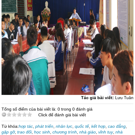
Tác giả bài viết:
Lưu Tuân
Tổng số điểm của bài viết là: 0 trong 0 đánh giá
Click để đánh giá bài viết
Từ khóa:
hợp tác
,
phát triển
,
nhân lực
,
quốc tế
,
kết hợp
,
cao đẳng
,
gặp gỡ
,
trao đổi
,
học sinh
,
chương trình
,
nhà giáo
,
vĩnh tuy
,
nhà