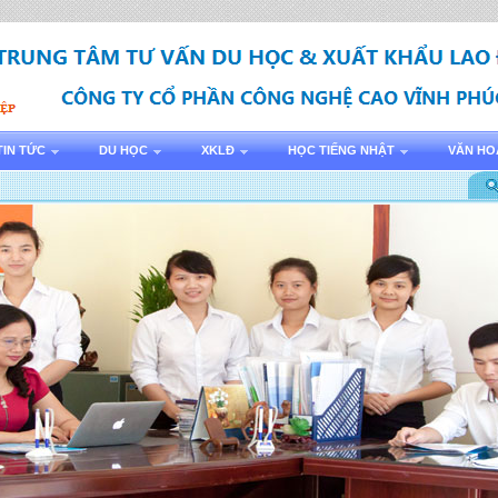
TIN TỨC
DU HỌC
XKLĐ
HỌC TIẾNG NHẬT
VĂN HO