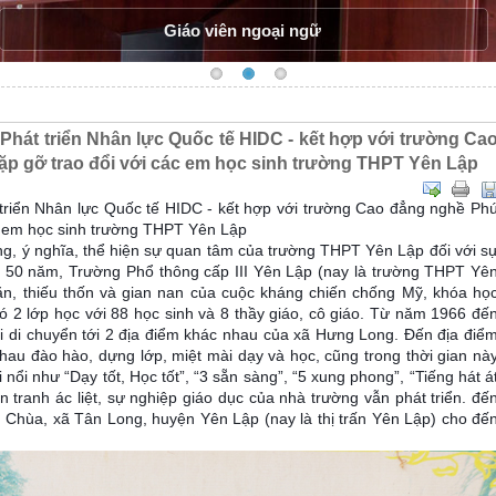
Học viên VHC hội diễn văn nghệ
Phát triển Nhân lực Quốc tế HIDC - kết hợp với trường Ca
p gỡ trao đổi với các em học sinh trường THPT Yên Lập
triển Nhân lực Quốc tế HIDC - kết hợp với trường Cao đẳng nghề Ph
c em học sinh trường THPT Yên Lập
ng, ý nghĩa, thể hiện sự quan tâm của trường THPT Yên Lập đối với s
y 50 năm, Trường Phổ thông cấp III Yên Lập (nay là trường THPT Yê
ăn, thiếu thốn và gian nan của cuộc kháng chiến chống Mỹ, khóa h
ọ
ó 2 lớp học với 88 học sinh và 8 thầy giáo, cô giáo. Từ năm 1966 đế
i di chuyển tới 2 địa điểm khác nhau của xã Hưng Long. Đến địa điể
nhau đào hào, dựng lớp, miệt mài dạy và học, cũng trong thời gian nà
 nổi như “Dạy tốt, Học tốt”, “3 sẵn sàng”, “5 xung phong”, “Tiếng hát á
n tranh ác liệt, sự nghiệp giáo dục của nhà trường vẫn phát triển. đế
Chùa, xã Tân Long, huyện Yên Lập (nay là thị trấn Yên Lập) cho đế