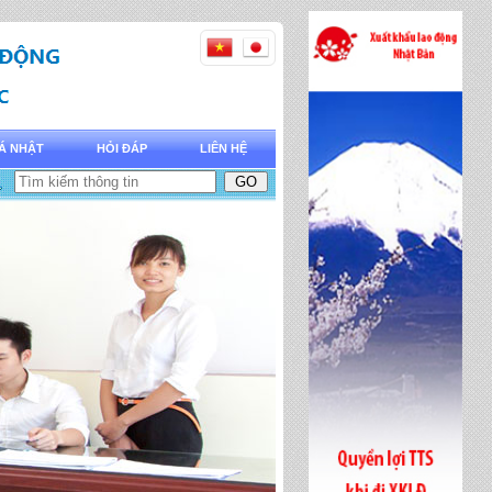
Á NHẬT
HỎI ĐÁP
LIÊN HỆ