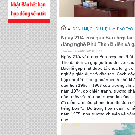
»
»
DANH MỤC - DỮ LIỆU
ĐÀO TẠO
Ngày 21/4 vừa qua Ban hợp tác 
đẳng nghề Phú Thọ đã đến và gặ
Thứ năm - 26/04/2018 05:11
Ngày 21/4 vừa qua Ban hợp tác Phát 
Thọ đã đến và gặp gỡ trao đổi với cá
Buổi lễ gặp mặt được tổ chức long trọ
nghiệp giáo dục và đào tạo; Cách đâ
Lập) ra đời. Trong hoàn cảnh khó kh
đầu tiên 1966 - 1967 của trường chỉ c
năm 1974, do chiến tranh, trường phả
nào, thầy và trò nhà trường lại cùng 
đã diễn ra nhiều phong trào thi đua sôi
tiếng bom”... Dù trong hoàn cảnh chiế
năm 1975, nhà trường chuyển về xóm 
nay.