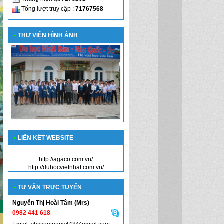
Tổng lượt truy cập :
71767568
•
THƯ VIỆN HÌNH ẢNH
•
LIÊN KẾT WEBSITE
http://agaco.com.vn/
http://duhocvietnhat.com.vn/
•
TƯ VẤN TRỰC TUYẾN
Nguyễn Thị Hoài Tâm (Mrs)
0982 441 618