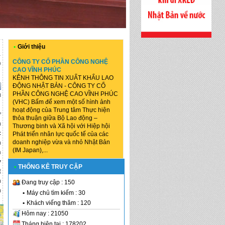
•
Giới thiệu
CÔNG TY CỔ PHẦN CÔNG NGHỆ
o
CAO VĨNH PHÚC
KÊNH THÔNG TIN XUẤT KHẨU LAO
ĐỘNG NHẬT BẢN - CÔNG TY CỔ
ú
PHẦN CÔNG NGHỆ CAO VĨNH PHÚC
(VHC) Bấm để xem một số hình ảnh
hoạt động của Trung tâm Thực hiện
ự
thỏa thuận giữa Bộ Lao động –
n
Thương binh và Xã hội với Hiệp hội
c
Phát triển nhân lực quốc tế của các
n
doanh nghiệp vừa và nhỏ Nhật Bản
(IM Japan),...
m
y
•
THỐNG KÊ TRUY CẬP
t
n
Đang truy cập : 150
n
•
Máy chủ tìm kiếm : 30
•
Khách viếng thăm : 120
Hôm nay : 21050
Tháng hiện tại : 178202