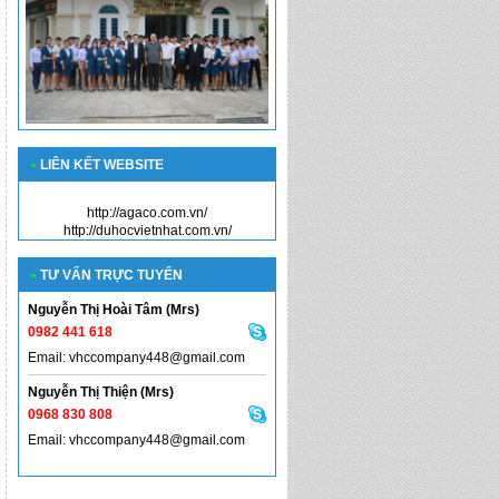
•
LIÊN KẾT WEBSITE
http://agaco.com.vn/
http://duhocvietnhat.com.vn/
•
TƯ VẤN TRỰC TUYẾN
Nguyễn Thị Hoài Tâm (Mrs)
0982 441 618
Email: vhccompany448@gmail.com
Nguyễn Thị Thiện (Mrs)
0968 830 808
Email: vhccompany448@gmail.com