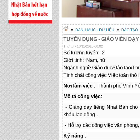
»
»
DANH MỤC - DỮ LIỆU
ĐÀO TẠO
TUYỂN DỤNG - GIÁO VIÊN DẠY
Thứ tư - 18/11/2015 00:02
Số lượng tuyển: 2
Giới tính: Nam, nữ
Ngành nghề Giáo dục/Đào tạo/Th
Tính chất công việc Việc toàn thời
Nơi làm việc
: Thành phố Vĩnh Yê
Mô tả công việc:
- Giảng dạy tiếng Nhật Bản cho 
khẩu lao động…
- Hỗ trợ các công việc văn phòng, 
Kỹ năng
: