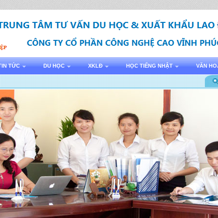
TIN TỨC
DU HỌC
XKLĐ
HỌC TIẾNG NHẬT
VĂN HO