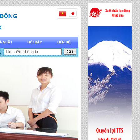
Á NHẬT
HỎI ĐÁP
LIÊN HỆ