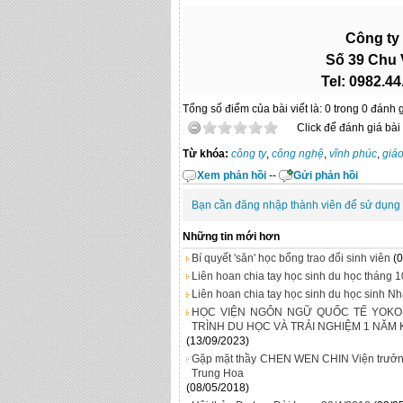
Công ty
Số 39 Chu 
Tel: 0982.4
Tổng số điểm của bài viết là: 0 trong 0 đánh 
Click để đánh giá bài 
Từ khóa:
công ty
,
công nghệ
,
vĩnh phúc
,
giáo
Xem phản hồi
--
Gửi phản hồi
Bạn cần đăng nhập thành viên để sử dụng
Những tin mới hơn
Bí quyết 'săn' học bổng trao đổi sinh viên
(
Liên hoan chia tay học sinh du học tháng 
Liên hoan chia tay học sinh du học sinh N
HỌC VIỆN NGÔN NGỮ QUỐC TẾ YOKO
TRÌNH DU HỌC VÀ TRẢI NGHIỆM 1 NĂM 
(13/09/2023)
Gặp mặt thầy CHEN WEN CHIN Viện trưởn
Trung Hoa
(08/05/2018)