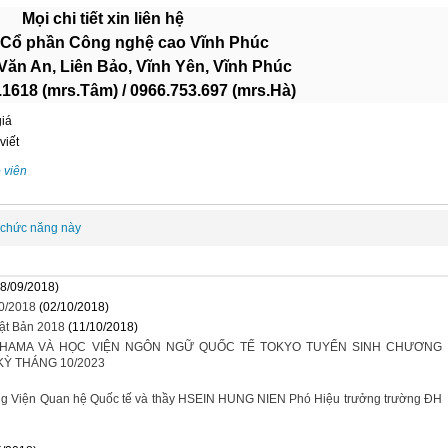
Mọi chi tiết xin liên hệ
 Cổ phần Công nghệ cao Vĩnh Phúc
Văn An, Liên Bảo, Vĩnh Yên, Vĩnh Phúc
4.1618 (mrs.Tâm) / 0966.753.697 (mrs.Hà)
giá
viết
 viên
 chức năng này
08/09/2018)
10/2018
(02/10/2018)
hật Bản 2018
(11/10/2018)
HAMA VÀ HỌC VIỆN NGÔN NGỮ QUỐC TẾ TOKYO TUYỂN SINH CHƯƠNG
KỲ THÁNG 10/2023
g Viện Quan hệ Quốc tế và thầy HSEIN HUNG NIEN Phó Hiệu trưởng trường ĐH