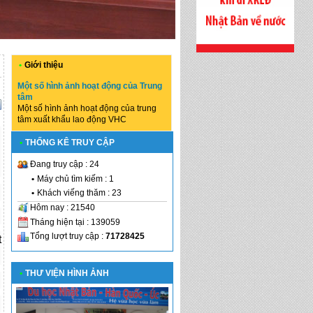
•
Giới thiệu
Một số hình ảnh hoạt động của Trung
tâm
Một số hình ảnh hoạt động của trung
tâm xuất khẩu lao động VHC
•
THỐNG KÊ TRUY CẬP
Đang truy cập : 24
•
Máy chủ tìm kiếm : 1
•
Khách viếng thăm : 23
Hôm nay : 21540
Tháng hiện tại : 139059
Tổng lượt truy cập :
71728425
t
•
THƯ VIỆN HÌNH ẢNH