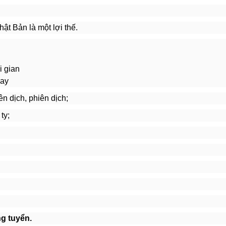
hật Bản là một lợi thế.
i gian
gay
n dịch, phiên dịch;
ty;
g tuyển.