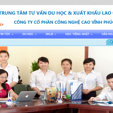
TIN TỨC
DU HỌC
XKLĐ
HỌC TIẾNG NHẬT
VĂN HO