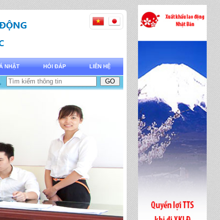
Á NHẬT
HỎI ĐÁP
LIÊN HỆ