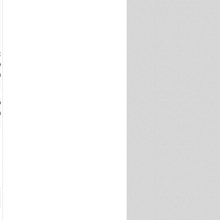
t
o
n
ó
n