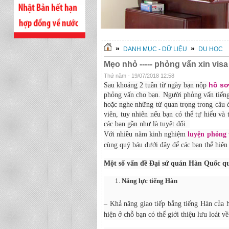
»
»
DANH MỤC - DỮ LIỆU
DU HỌC
Mẹo nhỏ ----- phỏng vấn xin vis
Thứ năm - 19/07/2018 12:58
hồ s
Sau khoảng 2 tuần từ ngày bạn nộp
phỏng vấn cho bạn. Người phỏng vấn tiếng 
hoặc nghe những từ quan trọng trong câu đ
viên, tuy nhiên nếu bạn có thể tự hiểu và
các bạn gần như là tuyệt đối.
Với nhiều năm kinh nghiệm
luyện phỏng 
cùng quý báu dưới đây để các bạn thể hiện
Một số v
ấn đề Đại
s
ứ
q
uán Hàn Quốc q
Năng lực tiếng Hàn
– Khả năng giao tiếp bằng tiếng Hàn của h
hiện ở chỗ bạn có thể giới thiệu lưu loát v