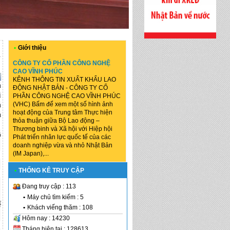
•
Giới thiệu
CÔNG TY CỔ PHẦN CÔNG NGHỆ
CAO VĨNH PHÚC
KÊNH THÔNG TIN XUẤT KHẨU LAO
h
ĐỘNG NHẬT BẢN - CÔNG TY CỔ
i
PHẦN CÔNG NGHỆ CAO VĨNH PHÚC
(VHC) Bấm để xem một số hình ảnh
h
hoạt động của Trung tâm Thực hiện
a
thỏa thuận giữa Bộ Lao động –
Thương binh và Xã hội với Hiệp hội
ô
Phát triển nhân lực quốc tế của các
doanh nghiệp vừa và nhỏ Nhật Bản
(IM Japan),...
•
THỐNG KÊ TRUY CẬP
Đang truy cập : 113
•
Máy chủ tìm kiếm : 5
ể
•
Khách viếng thăm : 108
Hôm nay : 14230
Tháng hiện tại : 128613