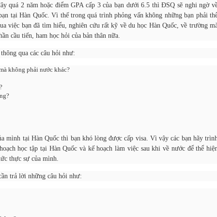
 đây quá 2 năm hoặc điểm GPA cấp 3 của bạn dưới 6.5 thì ĐSQ sẽ nghi ngờ v
bạn tại Hàn Quốc. Vì thế trong quá trình phỏng vấn không những bạn phải th
ua việc bạn đã tìm hiểu, nghiên cứu rất kỹ về du học Hàn Quốc, về trường m
thần cầu tiến, ham học hỏi của bản thân nữa.
thông qua các câu hỏi như:
mà không phải nước khác?
?
ông?
a mình tại Hàn Quốc thì bạn khó lòng được cấp visa. Vì vậy các bạn hãy trìn
 hoạch học tập tại Hàn Quốc và kế hoạch làm việc sau khi về nước để thể hiệ
ức thực sự của mình.
ần trả lời những câu hỏi như: