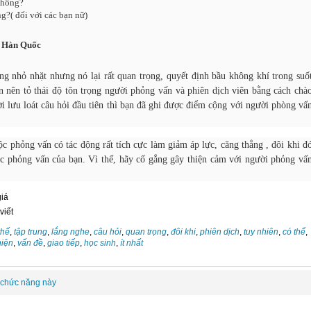
không?
?( đối với các bạn nữ)
c Hàn Quốc
g nhỏ nhặt nhưng nó lại rất quan trọng, quyết định bầu không khí trong suố
 nên tỏ thái độ tôn trọng người phỏng vấn và phiên dịch viên bằng cách chà
lời lưu loát câu hỏi đầu tiên thì bạn đã ghi được điểm cộng với người phòng vấ
ộc phỏng vấn có tác động rất tích cực làm giảm áp lực, căng thẳng , đôi khi đ
uộc phỏng vấn của bạn. Vì thế, hãy cố gắng gây thiện cảm với người phỏng vấ
giá
viết
thế
,
tập trung
,
lắng nghe
,
câu hỏi
,
quan trọng
,
đôi khi
,
phiên dịch
,
tuy nhiên
,
có thể
,
hiện
,
vấn đề
,
giao tiếp
,
học sinh
,
ít nhất
 chức năng này