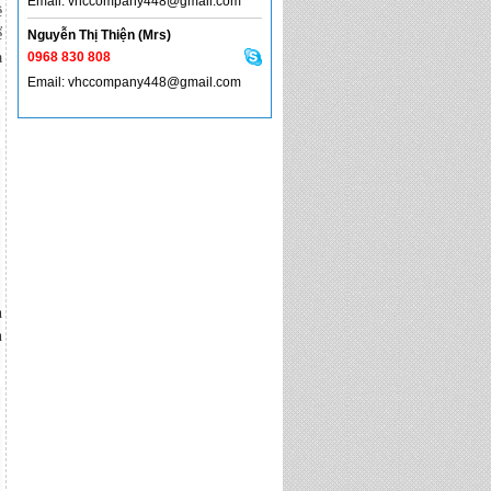
Email: vhccompany448@gmail.com
ề
ể
Nguyễn Thị Thiện (Mrs)
à
0968 830 808
Email: vhccompany448@gmail.com
h
n