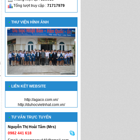
Tổng lượt truy cập :
71717979
•
THƯ VIỆN HÌNH ẢNH
i
.
y
•
LIÊN KẾT WEBSITE
http://agaco.com.vn/
http://duhocvietnhat.com.vn/
•
TƯ VẤN TRỰC TUYẾN
Nguyễn Thị Hoài Tâm (Mrs)
0982 441 618