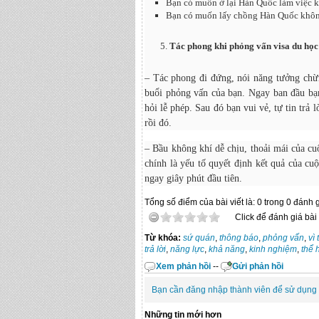
Bạn có muốn ở lại Hàn Quốc làm việc 
Bạn có muốn lấy chồng Hàn Quốc không
Tác phong
khi phỏng vấn visa du họ
– Tác phong đi đứng, nói năng tưởng chừn
buổi phỏng vấn của bạn. Ngay ban đầu bạn
hỏi lễ phép. Sau đó bạn vui vẻ, tự tin trả 
rồi đó.
– Bầu không khí dễ chịu, thoải mái của cu
chính là yếu tố quyết định kết quả của c
ngay giây phút đầu tiên.
Tổng số điểm của bài viết là: 0 trong 0 đánh 
Click để đánh giá bài 
Từ khóa:
sứ quán
,
thông báo
,
phỏng vấn
,
vì 
trả lời
,
năng lực
,
khả năng
,
kinh nghiệm
,
thể 
Xem phản hồi
--
Gửi phản hồi
Bạn cần đăng nhập thành viên để sử dụng
Những tin mới hơn