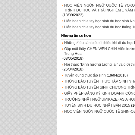
HỌC VIỆN NGÔN NGỮ QUỐC TẾ YOKO
TRÌNH DU HỌC VÀ TRẢI NGHIỆM 1 NĂM 
(13/09/2023)
Liên hoan chia tay học sinh du học sinh N
Liên hoan chia tay học sinh du học tháng 
Những tin cũ hơn
Những điều cần biết tối thiểu khi đi du học
Gặp mặt thầy CHEN WEN CHIN Viện trưởn
Trung Hoa
(08/05/2018)
Hội thảo: “Định hướng tương lai” và giới t
(26/04/2018)
Tuyển dụng thực tập sinh
(19/04/2018)
THÔNG BÁO TUYỂN THỰC TẬP SINH NH
THÔNG BÁO TUYỂN SINH CHƯƠNG TR
GIẤY PHÉP ĐĂNG KÝ KINH DOANH CÔN
TRƯỜNG NHẬT NGỮ UMIKAZE (ASIA HO
TUYỂN SINH DU HỌC NHẬT BẢN 2015
(1
HỌC VIỆN NGÔN NGỮ QUỐC TẾ SHIN-O