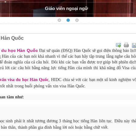
Giáo viên ngoại ngữ
a Hàn Quốc
ơ du học Hàn Quốc
Đại sứ quán (ĐSQ) Hàn Quốc sẽ gọi điện thông báo lịc
Hàn của các bạn nói khá nhanh vì thế các bạn hãy tập trung lắng nghe câu hỏ
ể đoán nghĩa của cả câu hỏi. Đôi khi các bạn vẫn được trợ giúp bởi phiên dịc
 trả lời các câu hỏi bằng năng lực tiếng Hàn của mình thì khả năng đỗ Visa củ
vấn visa du học Hàn Quốc
, HIDC chia sẻ với các bạn một số kinh nghiệm v
 tốt nhất trong buổi phỏng vấn xin visa Hàn Quốc.
uan tâm
như
:
ọc sinh phải ít nhất tương đương 3 tháng học tiếng Hàn liên tục. Điều này th
ề bản thân, thành phần gia đình bằng lời nói hoặc bằng chữ viết.