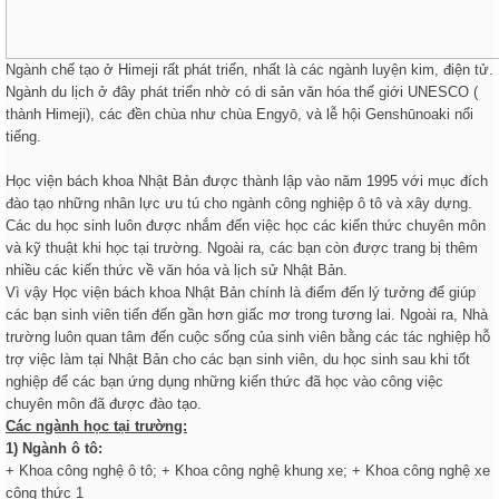
Ngành chế tạo ở Himeji rất phát triển, nhất là các ngành luyện kim, điện tử.
Ngành du lịch ở đây phát triển nhờ có di sản văn hóa thế giới UNESCO (
thành Himeji), các đền chùa như chùa Engyō, và lễ hội Genshūnoaki nổi
tiếng.
Học viện bách khoa Nhật Bản
được thành lập vào năm 1995 với mục đích
đào tạo những nhân lực ưu tú cho ngành công nghiệp ô tô và xây dựng.
Các du học sinh luôn được nhắm đến việc học các kiến thức chuyên môn
và kỹ thuật khi học tại trường. Ngoài ra, các bạn còn được trang bị thêm
nhiều các kiến thức về văn hóa và lịch sử Nhật Bản.
Vì vậy
Học viện bách khoa Nhật Bản
chính là điểm đến lý tưởng để giúp
các bạn sinh viên tiến đến gần hơn giấc mơ trong tương lai. Ngoài ra, Nhà
trường luôn quan tâm đến cuộc sống của sinh viên bằng các tác nghiệp hỗ
trợ việc làm tại Nhật Bản cho các bạn sinh viên, du học sinh sau khi tốt
nghiệp để các bạn ứng dụng những kiến thức đã học vào công việc
chuyên môn đã được đào tạo.
Các ngành học tại trường:
1)
Ngành ô tô:
+ Khoa công nghệ ô tô; + Khoa công nghệ khung xe; + Khoa công nghệ xe
công thức 1