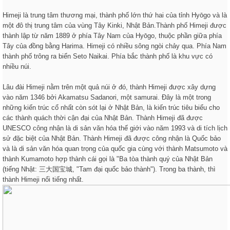
Himeji là trung tâm thương mại, thành phố lớn thứ hai của tỉnh Hyōgo và là
một đô thị trung tâm của vùng Tây Kinki, Nhật Bản.Thành phố Himeji được
thành lập từ năm 1889 ở phía Tây Nam của Hyōgo, thuộc phần giữa phía
Tây của đồng bằng Harima. Himeji có nhiều sông ngòi chảy qua. Phía Nam
thành phố trông ra biển Seto Naikai. Phía bắc thành phố là khu vực có
nhiều núi.
Lâu đài Himeji nằm trên một quả núi ở đó, thành Himeji được xây dựng
vào năm 1346 bởi Akamatsu Sadanori, một samurai. Đây là một trong
những kiến trúc cổ nhất còn sót lại ở Nhật Bản, là kiến trúc tiêu biểu cho
các thành quách thời cận đại của Nhật Bản. Thành Himeji đã được
UNESCO công nhận là di sản văn hóa thế giới vào năm 1993 và di tích lịch
sử đặc biệt của Nhật Bản. Thành Himeji đã được công nhận là Quốc bảo
và là di sản văn hóa quan trọng của quốc gia cùng với thành Matsumoto và
thành Kumamoto hợp thành cái gọi là "Ba tòa thành quý của Nhật Bản
(tiếng Nhật: 三大国宝城, "Tam đại quốc bảo thành"). Trong ba thành, thì
thành Himeji nổi tiếng nhất.