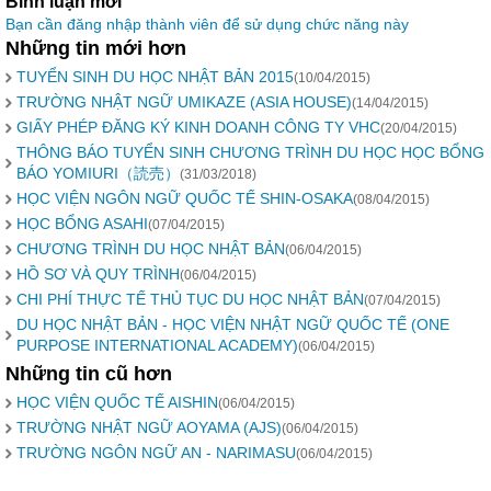
Bình luận mới
Bạn cần đăng nhập thành viên để sử dụng chức năng này
Những tin mới hơn
TUYỂN SINH DU HỌC NHẬT BẢN 2015
(10/04/2015)
TRƯỜNG NHẬT NGỮ UMIKAZE (ASIA HOUSE)
(14/04/2015)
GIẤY PHÉP ĐĂNG KÝ KINH DOANH CÔNG TY VHC
(20/04/2015)
THÔNG BÁO TUYỂN SINH CHƯƠNG TRÌNH DU HỌC HỌC BỔNG
BÁO YOMIURI（読売）
(31/03/2018)
HỌC VIỆN NGÔN NGỮ QUỐC TẾ SHIN-OSAKA
(08/04/2015)
HỌC BỔNG ASAHI
(07/04/2015)
CHƯƠNG TRÌNH DU HỌC NHẬT BẢN
(06/04/2015)
HỒ SƠ VÀ QUY TRÌNH
(06/04/2015)
CHI PHÍ THỰC TẾ THỦ TỤC DU HỌC NHẬT BẢN
(07/04/2015)
DU HỌC NHẬT BẢN - HỌC VIỆN NHẬT NGỮ QUỐC TẾ (ONE
PURPOSE INTERNATIONAL ACADEMY)
(06/04/2015)
Những tin cũ hơn
HỌC VIỆN QUỐC TẾ AISHIN
(06/04/2015)
TRƯỜNG NHẬT NGỮ AOYAMA (AJS)
(06/04/2015)
TRƯỜNG NGÔN NGỮ AN - NARIMASU
(06/04/2015)