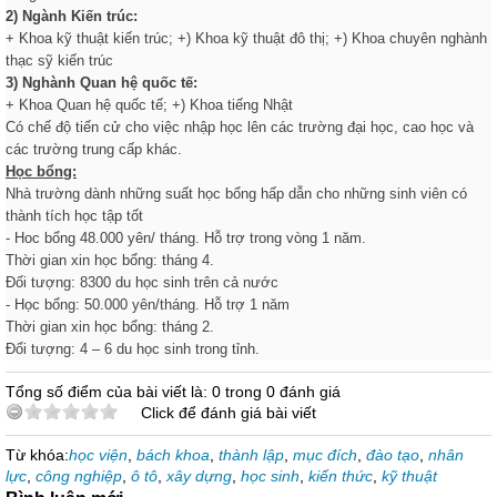
2)
Ngành Kiến trúc:
+ Khoa kỹ thuật kiến trúc; +) Khoa kỹ thuật đô thị; +) Khoa chuyên nghành
thạc sỹ kiến trúc
3)
Nghành Quan hệ quốc tế:
+ Khoa Quan hệ quốc tế; +) Khoa tiếng Nhật
Có chế độ tiến cử cho việc nhập học lên các trường đại học, cao học và
các trường trung cấp khác.
Học bổng:
Nhà trường dành những suất học bổng hấp dẫn cho những sinh viên có
thành tích học tập tốt
- Hoc bổng 48.000 yên/ tháng. Hỗ trợ trong vòng 1 năm.
Thời gian xin học bổng: tháng 4.
Đối tượng: 8300 du học sinh trên cả nước
- Học bổng: 50.000 yên/tháng. Hỗ trợ 1 năm
Thời gian xin học bổng: tháng 2.
Đổi tượng: 4 – 6 du học sinh trong tỉnh.
Tổng số điểm của bài viết là: 0 trong 0 đánh giá
Click để đánh giá bài viết
Từ khóa:
học viện
,
bách khoa
,
thành lập
,
mục đích
,
đào tạo
,
nhân
lực
,
công nghiệp
,
ô tô
,
xây dựng
,
học sinh
,
kiến thức
,
kỹ thuật