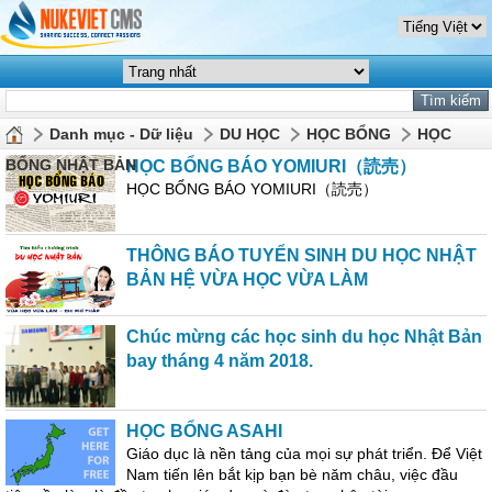
Danh mục - Dữ liệu
DU HỌC
HỌC BỔNG
HỌC
BỔNG NHẬT BẢN
HỌC BỔNG BÁO YOMIURI（読売）
HỌC BỔNG BÁO YOMIURI（読売）
THÔNG BÁO TUYỂN SINH DU HỌC NHẬT
BẢN HỆ VỪA HỌC VỪA LÀM
Chúc mừng các học sinh du học Nhật Bản
bay tháng 4 năm 2018.
HỌC BỔNG ASAHI
Giáo dục là nền tảng của mọi sự phát triển. Để Việt
Nam tiến lên bắt kịp bạn bè năm châu, việc đầu