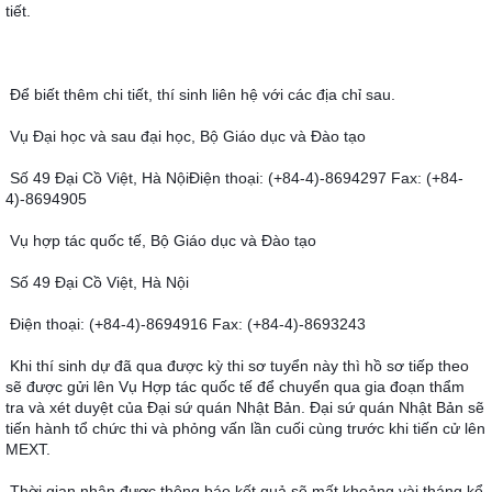
tiết.
Để biết thêm chi tiết, thí sinh liên hệ với các địa chỉ sau.
Vụ Đại học và sau đại học, Bộ Giáo dục và Ðào tạo
Số 49 Ðại Cồ Việt, Hà NộiÐiện thoại: (+84-4)-8694297 Fax: (+84-
4)-8694905
Vụ hợp tác quốc tế, Bộ Giáo dục và Ðào tạo
Số 49 Ðại Cồ Việt, Hà Nội
Ðiện thoại: (+84-4)-8694916 Fax: (+84-4)-8693243
Khi thí sinh dự đã qua được kỳ thi sơ tuyển này thì hồ sơ tiếp theo 
sẽ được gửi lên Vụ Hợp tác quốc tế để chuyển qua gia đoạn thẩm 
tra và xét duyệt của Ðại sứ quán Nhật Bản. Đại sứ quán Nhật Bản sẽ 
tiến hành tổ chức thi và phỏng vấn lần cuối cùng trước khi tiến cử lên 
MEXT.
Thời gian nhận được thông báo kết quả sẽ mất khoảng vài tháng kể 