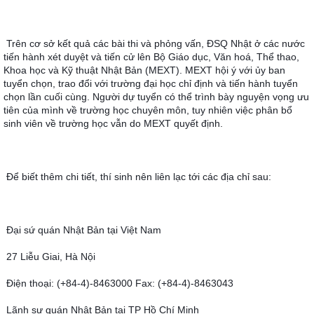
Trên cơ sở kết quả các bài thi và phỏng vấn, ÐSQ Nhật ở các nước 
tiến hành xét duyệt và tiến cử lên Bộ Giáo dục, Văn hoá, Thể thao, 
Khoa học và Kỹ thuật Nhật Bản (MEXT). MEXT hội ý với ủy ban 
tuyển chọn, trao đổi với trường đại học chỉ định và tiến hành tuyển 
chọn lần cuối cùng. Người dự tuyển có thể trình bày nguyện vọng ưu 
tiên của mình về trường học chuyên môn, tuy nhiên việc phân bổ 
sinh viên về trường học vẫn do MEXT quyết định.
Để biết thêm chi tiết, thí sinh nên liên lạc tới các địa chỉ sau:
Ðại sứ quán Nhật Bản tại Việt Nam
27 Liễu Giai, Hà Nội
Ðiện thoại: (+84-4)-8463000 Fax: (+84-4)-8463043
Lãnh sự quán Nhật Bản tại TP Hồ Chí Minh