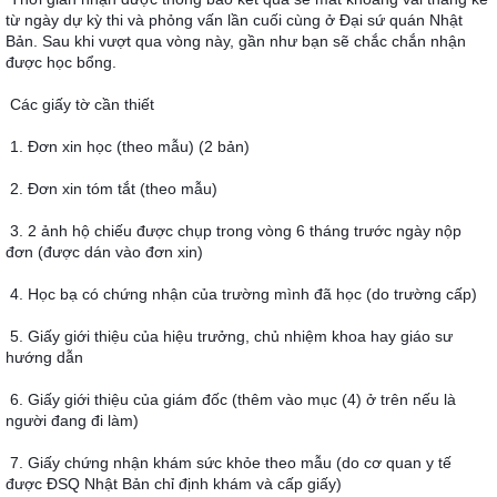
từ ngày dự kỳ thi và phỏng vấn lần cuối cùng ở Ðại sứ quán Nhật 
Bản. Sau khi vượt qua vòng này, gần như bạn sẽ chắc chắn nhận 
được học bổng.
Các giấy tờ cần thiết
1. Ðơn xin học (theo mẫu) (2 bản)
2. Ðơn xin tóm tắt (theo mẫu)
3. 2 ảnh hộ chiếu được chụp trong vòng 6 tháng trước ngày nộp 
đơn (được dán vào đơn xin)
4. Học bạ có chứng nhận của trường mình đã học (do trường cấp)
5. Giấy giới thiệu của hiệu trưởng, chủ nhiệm khoa hay giáo sư 
hướng dẫn
6. Giấy giới thiệu của giám đốc (thêm vào mục (4) ở trên nếu là 
người đang đi làm)
7. Giấy chứng nhận khám sức khỏe theo mẫu (do cơ quan y tế 
được ÐSQ Nhật Bản chỉ định khám và cấp giấy)