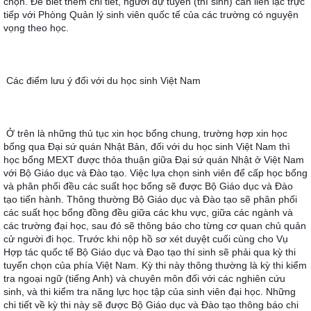
chọn. Để biết thêm chi tiết, người dự tuyển (thí sinh) cần liên lạc trực 
tiếp với Phòng Quản lý sinh viên quốc tế của các trường có nguyện 
vọng theo học.
Các điểm lưu ý đối với du học sinh Việt Nam
Ở trên là những thủ tục xin học bổng chung, trường hợp xin học 
bổng qua Ðại sứ quán Nhật Bản, đối với du học sinh Việt Nam thì 
học bổng MEXT được thỏa thuận giữa Ðại sứ quán Nhật ở Việt Nam 
với Bộ Giáo dục và Ðào tạo. Việc lựa chọn sinh viên để cấp học bổng 
và phân phối đều các suất học bổng sẽ được Bộ Giáo dục và Ðào 
tạo tiến hành. Thông thường Bộ Giáo dục và Ðào tạo sẽ phân phối 
các suất học bổng đồng đều giữa các khu vực, giữa các ngành và 
các trường đại học, sau đó sẽ thông báo cho từng cơ quan chủ quản 
cử người đi học. Trước khi nộp hồ sơ xét duyệt cuối cùng cho Vụ 
Hợp tác quốc tế Bộ Giáo dục và Đạo tạo thí sinh sẽ phải qua kỳ thi 
tuyển chọn của phía Việt Nam. Kỳ thi này thông thường là kỳ thi kiểm 
tra ngoại ngữ (tiếng Anh) và chuyên môn đối với các nghiên cứu 
sinh, và thi kiểm tra năng lực học tập của sinh viên đại học. Những 
chi tiết về kỳ thi này sẽ được Bộ Giáo dục và Đào tạo thông báo chi 