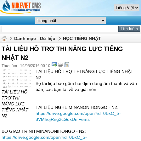
Danh mục - Dữ liệu
HỌC TIẾNG NHẬT
TÀI LIỆU HỖ TRỢ THI NĂNG LỰC TIẾNG
NHẬT N2
Thứ năm - 19/05/2016 00:10
TÀI LIỆU HỖ TRỢ THI NĂNG LỰC TIẾNG NHẬT -
N2
Bộ tài liệu bao gồm hai định dạng âm thanh và văn
bản, các bạn tải về và giải nén:
TÀI LIỆU HỖ
TRỢ THI
NĂNG LỰC
TÀI LIỆU NGHE MINANONIHONGO - N2:
TIẾNG NHẬT
https://drive.google.com/open?id=0BxC_S-
N2
8VMhojRng2cGoxUnlFems
BỘ GIÁO TRÌNH MINANONIHONGO - N2:
https://drive.google.com/open?id=0BxC_S-