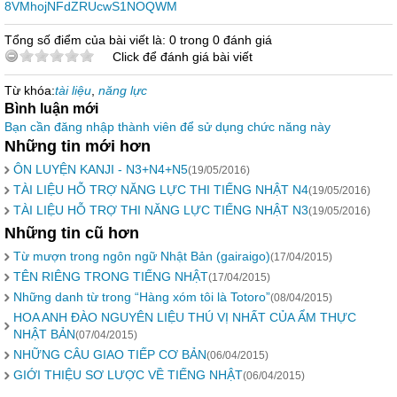
8VMhojNFdZRUcwS1NOQWM
Tổng số điểm của bài viết là: 0 trong 0 đánh giá
Click để đánh giá bài viết
Từ khóa:
tài liệu
,
năng lực
Bình luận mới
Bạn cần đăng nhập thành viên để sử dụng chức năng này
Những tin mới hơn
ÔN LUYỆN KANJI - N3+N4+N5
(19/05/2016)
TÀI LIỆU HỖ TRỢ NĂNG LỰC THI TIẾNG NHẬT N4
(19/05/2016)
TÀI LIỆU HỖ TRỢ THI NĂNG LỰC TIẾNG NHẬT N3
(19/05/2016)
Những tin cũ hơn
Từ mượn trong ngôn ngữ Nhật Bản (gairaigo)
(17/04/2015)
TÊN RIÊNG TRONG TIẾNG NHẬT
(17/04/2015)
Những danh từ trong “Hàng xóm tôi là Totoro”
(08/04/2015)
HOA ANH ĐÀO NGUYÊN LIỆU THÚ VỊ NHẤT CỦA ẨM THỰC
NHẬT BẢN
(07/04/2015)
NHỮNG CÂU GIAO TIẾP CƠ BẢN
(06/04/2015)
GIỚI THIỆU SƠ LƯỢC VỀ TIẾNG NHẬT
(06/04/2015)