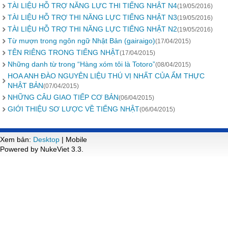
TÀI LIỆU HỖ TRỢ NĂNG LỰC THI TIẾNG NHẬT N4
(19/05/2016)
TÀI LIỆU HỖ TRỢ THI NĂNG LỰC TIẾNG NHẬT N3
(19/05/2016)
TÀI LIỆU HỖ TRỢ THI NĂNG LỰC TIẾNG NHẬT N2
(19/05/2016)
Từ mượn trong ngôn ngữ Nhật Bản (gairaigo)
(17/04/2015)
TÊN RIÊNG TRONG TIẾNG NHẬT
(17/04/2015)
Những danh từ trong “Hàng xóm tôi là Totoro”
(08/04/2015)
HOA ANH ĐÀO NGUYÊN LIỆU THÚ VỊ NHẤT CỦA ẨM THỰC
NHẬT BẢN
(07/04/2015)
NHỮNG CÂU GIAO TIẾP CƠ BẢN
(06/04/2015)
GIỚI THIỆU SƠ LƯỢC VỀ TIẾNG NHẬT
(06/04/2015)
Xem bản:
Desktop
| Mobile
Powered by NukeViet 3.3.