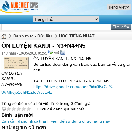
Danh mục - Dữ liệu
HỌC TIẾNG NHẬT
ÔN LUYỆN KANJI - N3+N4+N5
Thứ năm - 19/05/2016 05:55
ÔN LUYỆN KANJI - N3+N4+N5
Bộ tài liệu dưới dạng văn bản, các bạn tải về và giải
nén:
ÔN LUYỆN
KANJI -
TÀI LIỆU ÔN LUYỆN KANJI - N3+N4+N5:
N3+N4+N5
https://drive.google.com/open?id=0BxC_S-
8VMhojb1dhN1ZIeWJvLVE
Tổng số điểm của bài viết là: 0 trong 0 đánh giá
Click để đánh giá bài viết
Bình luận mới
Bạn cần đăng nhập thành viên để sử dụng chức năng này
Những tin cũ hơn