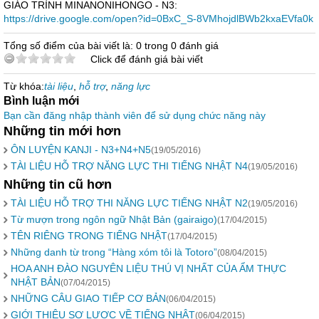
GIÁO TRÌNH MINANONIHONGO - N3:
https://drive.google.com/open?id=0BxC_S-8VMhojdlBWb2kxaEVfa0k
Tổng số điểm của bài viết là: 0 trong 0 đánh giá
Click để đánh giá bài viết
Từ khóa:
tài liệu
,
hỗ trợ
,
năng lực
Bình luận mới
Bạn cần đăng nhập thành viên để sử dụng chức năng này
Những tin mới hơn
ÔN LUYỆN KANJI - N3+N4+N5
(19/05/2016)
TÀI LIỆU HỖ TRỢ NĂNG LỰC THI TIẾNG NHẬT N4
(19/05/2016)
Những tin cũ hơn
TÀI LIỆU HỖ TRỢ THI NĂNG LỰC TIẾNG NHẬT N2
(19/05/2016)
Từ mượn trong ngôn ngữ Nhật Bản (gairaigo)
(17/04/2015)
TÊN RIÊNG TRONG TIẾNG NHẬT
(17/04/2015)
Những danh từ trong “Hàng xóm tôi là Totoro”
(08/04/2015)
HOA ANH ĐÀO NGUYÊN LIỆU THÚ VỊ NHẤT CỦA ẨM THỰC
NHẬT BẢN
(07/04/2015)
NHỮNG CÂU GIAO TIẾP CƠ BẢN
(06/04/2015)
GIỚI THIỆU SƠ LƯỢC VỀ TIẾNG NHẬT
(06/04/2015)