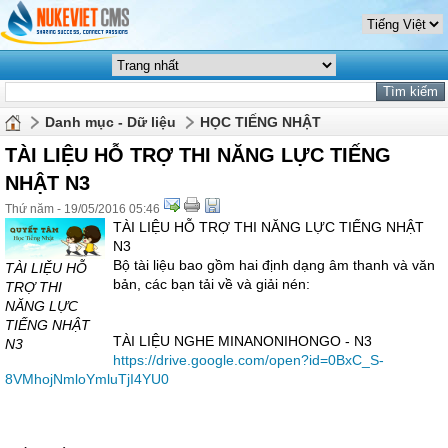
Danh mục - Dữ liệu
HỌC TIẾNG NHẬT
TÀI LIỆU HỖ TRỢ THI NĂNG LỰC TIẾNG
NHẬT N3
Thứ năm - 19/05/2016 05:46
TÀI LIỆU HỖ TRỢ THI NĂNG LỰC TIẾNG NHẬT
N3
Bộ tài liệu bao gồm hai định dạng âm thanh và văn
TÀI LIỆU HỖ
bản, các bạn tải về và giải nén:
TRỢ THI
NĂNG LỰC
TIẾNG NHẬT
TÀI LIỆU NGHE MINANONIHONGO - N3
N3
https://drive.google.com/open?id=0BxC_S-
8VMhojNmloYmluTjI4YU0