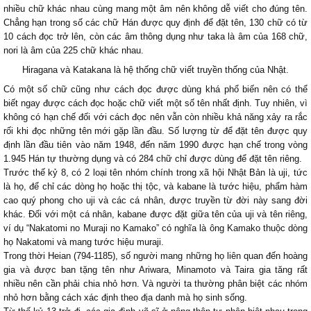
nhiều chữ khác nhau cùng mang một âm nên không dễ viết cho đúng tên.
Chẳng hạn trong số các chữ Hán được quy định để đặt tên, 130 chữ có từ
10 cách đọc trở lên, còn các âm thông dụng như taka là âm của 168 chữ,
nori là âm của 225 chữ khác nhau.
Hiragana và Katakana là hệ thống chữ viết truyền thống của Nhật.
Có một số chữ cũng như cách đọc được dùng khá phổ biến nên có thể
biết ngay được cách đọc hoặc chữ viết một số tên nhất định. Tuy nhiên, vì
không có hạn chế đối với cách đọc nên vẫn còn nhiều khả năng xảy ra rắc
rối khi đọc những tên mới gặp lần đầu. Số lượng từ để đặt tên được quy
định lần đầu tiên vào năm 1948, đến năm 1990 được hạn chế trong vòng
1.945 Hán tự thường dụng và có 284 chữ chỉ được dùng để đặt tên riêng.
Trước thế kỷ 8, có 2 loại tên nhóm chính trong xã hội Nhật Bản là uji, tức
là họ, để chỉ các dòng họ hoặc thị tộc, và kabane là tước hiệu, phẩm hàm
cao quý phong cho uji và các cá nhân, được truyền từ đời này sang đời
khác. Đối với một cá nhân, kabane được đặt giữa tên của uji và tên riêng,
ví dụ “Nakatomi no Muraji no Kamako” có nghĩa là ông Kamako thuộc dòng
họ Nakatomi và mang tước hiệu muraji.
Trong thời Heian (794-1185), số người mang những họ liên quan đến hoàng
gia và được ban tặng tên như Ariwara, Minamoto và Taira gia tăng rất
nhiều nên cần phải chia nhỏ hơn. Và người ta thường phân biệt các nhóm
nhỏ hơn bằng cách xác định theo địa danh mà họ sinh sống.