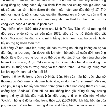
Từ thế kỷ 13 trở đi, các gia đình võ sĩ ở nông thôn tự phân biệt nhau trong
cùng dòng họ bằng cách lấy địa danh làm họ nhỏ chung của gia đình, và
tất cả các loại tên nhóm được ấn định hoàn toàn vào đầu thế kỷ 17. Trừ
một vài ngoại lệ, nói chung, các gia đình thượng lưu mới có họ, còn những
người khác chỉ gọi nhau bằng tên riêng, khi cần thiết thì ghép thêm từ chỉ
công việc hoặc địa danh để phân biệt.
Tuy nhiên, năm 1870, tức 2 năm sau Minh Trị Duy Tân, tất cả mọi người
đều được phép có họ và đến năm 1875, việc có họ trở thành điều bắt
buộc. Mọi người tự đặt họ cho mình bằng cách mượn các họ có sẵn hoặc
lấy những họ hoàn toàn mới.
Nói riêng về tên, xưa kia, trong khi dân thường nói chung không có họ và
đàn ông hạ lưu dùng tên được đặt khi còn nhỏ suốt cả cuộc đời, đàn ông
thuộc tầng lớp thượng lưu lại có thể có nhiều tên. 3 loại tên riêng chủ yếu
là tên khi còn nhỏ, được đặt vào ngày thứ 7 sau khi chào đời và dùng cho
tới khi 15 tuổi; tên thường dùng và tên chính thức – được đặt cùng một
lúc khi người con trai đến tuổi 15.
Trước thế kỷ 9, trong sách sử Nhật Bản, tên của hầu hết các phụ nữ
thường có đuôi -me, -iratsume hoặc -toji, ví dụ như “Shima-me”. Về sau,
các phụ nữ quý tộc lấy tên chính thức gồm 1 chữ Hán cộng thêm chữ -ko,
chẳng hạn “Sadako”. Phụ nữ hạ lưu không bao giờ dùng từ này nhưng
trong thế kỷ 16 bắt đầu xuất hiện kiểu dùng chữ o- ở đầu tên, ví như
“Oichi”. Thông lệ đó lan rộng trong thời Edo (1603-1868) khi hầu hết tên của
phụ nữ gồm 2 âm tiết, thường được viết bằng hệ chữ kana và vị trí của