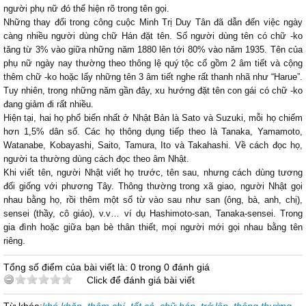
người phụ nữ đó thể hiện rõ trong tên gọi.
Những thay đổi trong công cuộc Minh Trị Duy Tân đã dẫn đến việc ngày
càng nhiều người dùng chữ Hán đặt tên. Số người dùng tên có chữ -ko
tăng từ 3% vào giữa những năm 1880 lên tới 80% vào năm 1935. Tên của
phụ nữ ngày nay thường theo thông lệ quý tộc cổ gồm 2 âm tiết và cộng
thêm chữ -ko hoặc lấy những tên 3 âm tiết nghe rất thanh nhã như “Harue”.
Tuy nhiên, trong những năm gần đây, xu hướng đặt tên con gái có chữ -ko
đang giảm đi rất nhiều.
Hiện tại, hai họ phổ biến nhất ở Nhật Bản là Sato và Suzuki, mỗi họ chiếm
hơn 1,5% dân số. Các họ thông dụng tiếp theo là Tanaka, Yamamoto,
Watanabe, Kobayashi, Saito, Tamura, Ito và Takahashi. Về cách đọc họ,
người ta thường dùng cách đọc theo âm Nhật.
Khi viết tên, người Nhật viết họ trước, tên sau, nhưng cách dùng tương
đối giống với phương Tây. Thông thường trong xã giao, người Nhật gọi
nhau bằng họ, rồi thêm một số từ vào sau như san (ông, bà, anh, chị),
sensei (thầy, cô giáo), v.v… ví dụ Hashimoto-san, Tanaka-sensei. Trong
gia đình hoặc giữa bạn bè thân thiết, mọi người mới gọi nhau bằng tên
riêng.
Tổng số điểm của bài viết là: 0 trong 0 đánh giá
Click để đánh giá bài viết