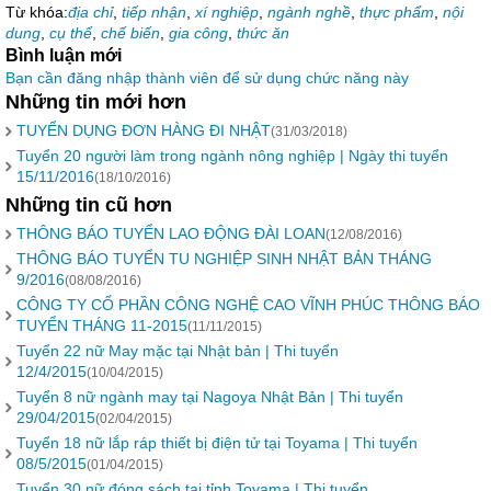
Từ khóa:
địa chỉ
,
tiếp nhận
,
xí nghiệp
,
ngành nghề
,
thực phẩm
,
nội
dung
,
cụ thể
,
chế biến
,
gia công
,
thức ăn
Bình luận mới
Bạn cần đăng nhập thành viên để sử dụng chức năng này
Những tin mới hơn
TUYỂN DỤNG ĐƠN HÀNG ĐI NHẬT
(31/03/2018)
Tuyển 20 người làm trong ngành nông nghiệp | Ngày thi tuyển
15/11/2016
(18/10/2016)
Những tin cũ hơn
THÔNG BÁO TUYỂN LAO ĐỘNG ĐÀI LOAN
(12/08/2016)
THÔNG BÁO TUYỂN TU NGHIỆP SINH NHẬT BẢN THÁNG
9/2016
(08/08/2016)
CÔNG TY CỔ PHẦN CÔNG NGHỆ CAO VĨNH PHÚC THÔNG BÁO
TUYỂN THÁNG 11-2015
(11/11/2015)
Tuyển 22 nữ May mặc tại Nhật bản | Thi tuyển
12/4/2015
(10/04/2015)
Tuyển 8 nữ ngành may tại Nagoya Nhật Bản | Thi tuyển
29/04/2015
(02/04/2015)
Tuyển 18 nữ lắp ráp thiết bị điện tử tại Toyama | Thi tuyển
08/5/2015
(01/04/2015)
Tuyển 30 nữ đóng sách tại tỉnh Toyama | Thi tuyển