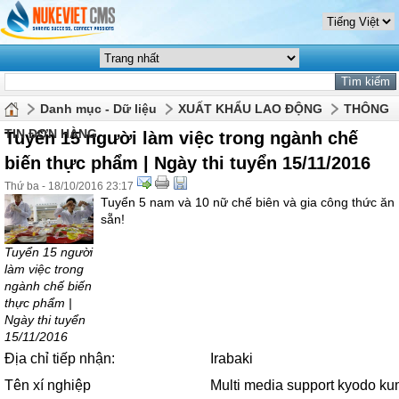
Danh mục - Dữ liệu
XUẤT KHẨU LAO ĐỘNG
THÔNG
TIN ĐƠN HÀNG
Tuyển 15 người làm việc trong ngành chế
biến thực phẩm | Ngày thi tuyển 15/11/2016
Thứ ba - 18/10/2016 23:17
Tuyển 5 nam và 10 nữ chế biên và gia công thức ăn
sẵn!
Tuyển 15 người
làm việc trong
ngành chế biến
thực phẩm |
Ngày thi tuyển
15/11/2016
Địa chỉ tiếp nhận:
Irabaki
Tên xí nghiệp
Multi media support kyodo ku