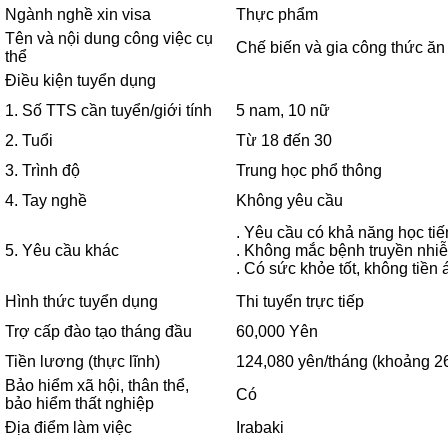
Ngành nghề xin visa
Thực phẩm
Tên và nội dung công việc cụ
Chế biến và gia công thức ăn
thể
Điều kiện tuyển dụng
1. Số TTS cần tuyển/giới tính
5 nam, 10 nữ
2. Tuổi
Từ 18 đến 30
3. Trình độ
Trung học phổ thông
4. Tay nghề
Không yêu cầu
. Yêu cầu có khả năng học ti
5. Yêu cầu khác
. Không mắc bệnh truyền nhiễm
. Có sức khỏe tốt, không tiền
Hình thức tuyển dụng
Thi tuyển trực tiếp
Trợ cấp đào tạo tháng đầu
60,000 Yên
Tiền lương (thực lĩnh)
124,080 yên/tháng (khoảng 26
Bảo hiểm xã hội, thân thể,
Có
bảo hiểm thất nghiệp
Địa điểm làm việc
Irabaki