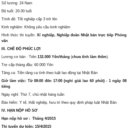
Số lượng: 24 Nam
Độ tuổi: 20-30 tuổi
Trình độ: Tốt nghiệp cấp 3 trở lên
Kinh nghiệm: Không yêu cầu kinh nghiệm
Hình thức thi tuyển:
Xí nghiệp, Nghiệp đoàn Nhật bản trực tiếp Phỏng
vấn
III. CHẾ ĐỘ PHÚC LỢI
Lương cơ bản : Trên
132.000 Yên/tháng
(
chưa tính làm thêm
).
Trợ cấp tháng đầu: 60.000 Yên
Tăng ca: Tiền tăng ca tính theo luật lao động tại Nhật Bản
Giờ làm việc: Từ 08:00 đến 17:00 (nghỉ giải lao 60 phút) - 1 ngày 08
tiếng
Ngày nghỉ: Thứ 7, chủ nhật hàng tuần
Bảo hiểm: Y tế, thất nghiệp, hưu trí theo quy định pháp luật Nhật Bản
IV. HẠN NỘP HỒ SƠ
Hạn nộp hồ sơ : Tháng 4/2015
Thi tuyển dự kiến: 15/4/2015