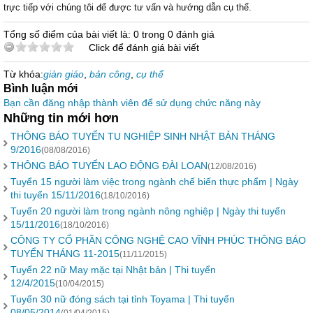
trực tiếp với chúng tôi để được tư vấn và hướng dẫn cụ thể.
Tổng số điểm của bài viết là: 0 trong 0 đánh giá
Click để đánh giá bài viết
Từ khóa:
giàn giáo
,
bản công
,
cụ thể
Bình luận mới
Bạn cần đăng nhập thành viên để sử dụng chức năng này
Những tin mới hơn
THÔNG BÁO TUYỂN TU NGHIỆP SINH NHẬT BẢN THÁNG
9/2016
(08/08/2016)
THÔNG BÁO TUYỂN LAO ĐỘNG ĐÀI LOAN
(12/08/2016)
Tuyển 15 người làm việc trong ngành chế biến thực phẩm | Ngày
thi tuyển 15/11/2016
(18/10/2016)
Tuyển 20 người làm trong ngành nông nghiệp | Ngày thi tuyển
15/11/2016
(18/10/2016)
CÔNG TY CỔ PHẦN CÔNG NGHỆ CAO VĨNH PHÚC THÔNG BÁO
TUYỂN THÁNG 11-2015
(11/11/2015)
Tuyển 22 nữ May mặc tại Nhật bản | Thi tuyển
12/4/2015
(10/04/2015)
Tuyển 30 nữ đóng sách tại tỉnh Toyama | Thi tuyển
08/05/2014