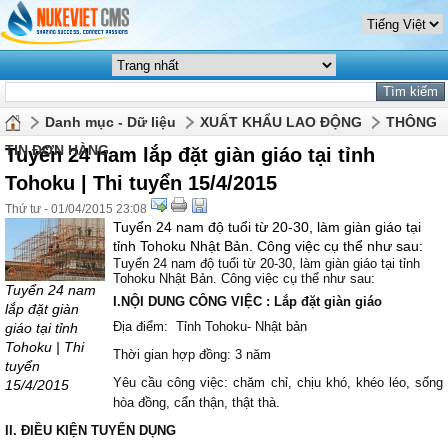
Danh mục - Dữ liệu
XUẤT KHẨU LAO ĐỘNG
THÔNG
TIN ĐƠN HÀNG
Tuyển 24 nam lắp đặt giàn giáo tại tỉnh
Tohoku | Thi tuyển 15/4/2015
Thứ tư - 01/04/2015 23:08
Tuyển 24 nam độ tuổi từ 20-30, làm giàn giáo tại
tỉnh Tohoku Nhật Bản. Công việc cụ thể như sau:
Tuyển 24 nam độ tuổi từ 20-30, làm giàn giáo tại tỉnh
Tohoku Nhật Bản. Công việc cụ thể như sau:
Tuyển 24 nam
I.NỘI DUNG CÔNG VIỆC : Lắp đặt giàn giáo
lắp đặt giàn
Địa điểm: Tỉnh Tohoku- Nhật bản
giáo tại tỉnh
Tohoku | Thi
Thời gian hợp đồng: 3 năm
tuyển
Yêu cầu công việc: chăm chỉ, chịu khó, khéo léo, sống
15/4/2015
hòa đồng, cẩn thận, thật thà.
II. ĐIỀU KIỆN TUYỂN DỤNG