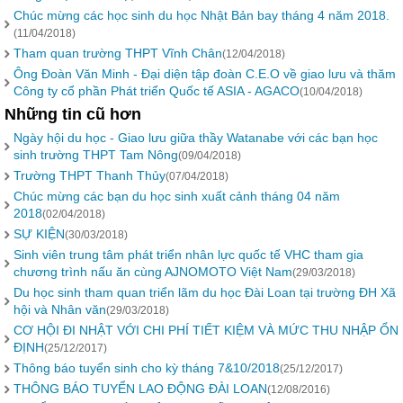
Chúc mừng các học sinh du học Nhật Bản bay tháng 4 năm 2018.
(11/04/2018)
Tham quan trường THPT Vĩnh Chân
(12/04/2018)
Ông Đoàn Văn Minh - Đại diện tập đoàn C.E.O về giao lưu và thăm
Công ty cổ phần Phát triển Quốc tế ASIA - AGACO
(10/04/2018)
Những tin cũ hơn
Ngày hội du học - Giao lưu giữa thầy Watanabe với các bạn học
sinh trường THPT Tam Nông
(09/04/2018)
Trường THPT Thanh Thủy
(07/04/2018)
Chúc mừng các bạn du học sinh xuất cảnh tháng 04 năm
2018
(02/04/2018)
SỰ KIỆN
(30/03/2018)
Sinh viên trung tâm phát triển nhân lực quốc tế VHC tham gia
chương trình nấu ăn cùng AJNOMOTO Việt Nam
(29/03/2018)
Du học sinh tham quan triển lãm du học Đài Loan tại trường ĐH Xã
hội và Nhân văn
(29/03/2018)
CƠ HỘI ĐI NHẬT VỚI CHI PHÍ TIẾT KIỆM VÀ MỨC THU NHẬP ỔN
ĐỊNH
(25/12/2017)
Thông báo tuyển sinh cho kỳ tháng 7&10/2018
(25/12/2017)
THÔNG BÁO TUYỂN LAO ĐỘNG ĐÀI LOAN
(12/08/2016)