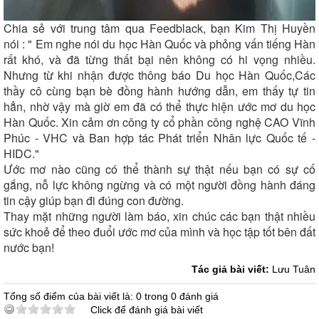
Chia sẻ với trung tâm qua Feedblack, bạn Kim Thị Huyền
nói : " Em nghe nói du học Hàn Quốc và phỏng vấn tiếng Hàn
rất khó, và đã từng thất bại nên không có hi vọng nhiều.
Nhưng từ khi nhận được thông báo Du học Hàn Quốc,Các
thầy cô cùng bạn bè đồng hành hướng dẫn, em thấy tự tin
hẳn, nhờ vậy mà giờ em đã có thể thực hiện ước mơ du học
Hàn Quốc. Xin cảm ơn công ty cổ phần công nghệ CAO Vĩnh
Phúc - VHC và Ban hợp tác Phát triển Nhân lực Quốc tế -
HIDC."
Ước mơ nào cũng có thể thành sự thật nếu bạn có sự cố
gắng, nỗ lực không ngừng và có một người đồng hành đáng
tin cậy giúp bạn đi đúng con đường.
Thay mặt những người làm báo, xin chúc các bạn thật nhiều
sức khoẻ để theo đuổi ước mơ của mình và học tập tốt bên đất
nước bạn!
Tác giả bài viết:
Lưu Tuân
Tổng số điểm của bài viết là: 0 trong 0 đánh giá
Click để đánh giá bài viết