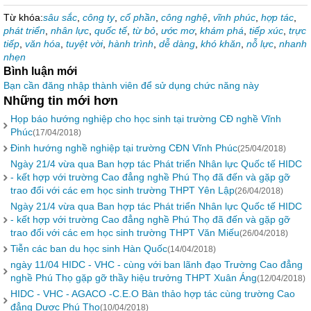
Từ khóa:
sâu sắc
,
công ty
,
cổ phần
,
công nghệ
,
vĩnh phúc
,
hợp tác
,
phát triển
,
nhân lực
,
quốc tế
,
từ bỏ
,
ước mơ
,
khám phá
,
tiếp xúc
,
trực
tiếp
,
văn hóa
,
tuyệt vời
,
hành trình
,
dễ dàng
,
khó khăn
,
nỗ lực
,
nhanh
nhẹn
Bình luận mới
Bạn cần đăng nhập thành viên để sử dụng chức năng này
Những tin mới hơn
Họp báo hướng nghiệp cho học sinh tại trường CĐ nghề Vĩnh
Phúc
(17/04/2018)
Đinh hướng nghề nghiệp tại trường CĐN Vĩnh Phúc
(25/04/2018)
Ngày 21/4 vừa qua Ban hợp tác Phát triển Nhân lực Quốc tế HIDC
- kết hợp với trường Cao đẳng nghề Phú Thọ đã đến và gặp gỡ
trao đổi với các em học sinh trường THPT Yên Lập
(26/04/2018)
Ngày 21/4 vừa qua Ban hợp tác Phát triển Nhân lực Quốc tế HIDC
- kết hợp với trường Cao đẳng nghề Phú Thọ đã đến và gặp gỡ
trao đổi với các em học sinh trường THPT Văn Miếu
(26/04/2018)
Tiễn các ban du học sinh Hàn Quốc
(14/04/2018)
ngày 11/04 HIDC - VHC - cùng với ban lãnh đạo Trường Cao đẳng
nghề Phú Thọ gặp gỡ thầy hiệu trưởng THPT Xuân Áng
(12/04/2018)
HIDC - VHC - AGACO -C.E.O Bàn thảo hợp tác cùng trường Cao
đẳng Dược Phú Thọ
(10/04/2018)