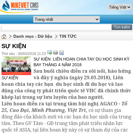
Danh mục - Dữ liệu
TIN TỨC
SỰ KIỆN
Thứ sáu - 30/03/2018 11:23
SỰ KIỆN: LIÊN HOAN CHIA TAY DU HỌC SINH KỲ
BAY THÁNG 4 NĂM 2018
Sau buổi chiều diễn ra sôi nổi, hào hứng
và đầy ý nghĩa (ngày 29.03.2018), Liên
SỰ KIỆN
hoan
chia tay các bạn du học sinh đi du học và lao
động của công ty phát triển quốc tế VHC đã chính thức
khép lại trong sự lưu luyến của bao người.
Liên hoan diễn ra tại trung tâm hội nghị AGACO -
Tổ
25, Cao Đại, Minh Phương, Việt Trì
,
có sự tham gia
đông đảo của khách mời và các bạn du học sinh của trung
tâm. Theo GV Tâm - GĐ trung tâm phát triển nhân lực
quốc tế ASIA, tại liên hoan kỳ này có sự tham dự của các