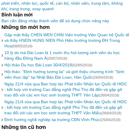
phát triển
,
nhân lực
,
quốc tế
,
cán bộ
,
nhân viên
,
trung tâm
,
không
khí
,
trang trọng
,
xoay quanh
Bình luận mới
Bạn cần đăng nhập thành viên để sử dụng chức năng này
Những tin mới hơn
Gặp mặt thầy CHEN WEN CHIN Viện trưởng Viện Quan hệ Quốc tế
và thầy HSEIN HUNG NIEN Phó Hiệu trưởng trường ĐH Trung
Hoa
(08/05/2018)
10 lý do mà Đài Loan là 1 nước thu hút lượng sinh viên du học
hàng đầu Đông Nam Á
(20/07/2018)
Hội thảo Du học Đài Loan 30/4/2018
(02/05/2018)
Hội thảo: “Định hướng tương lai” và giới thiệu chương trình “Sinh
viên thực tập” tại Nhật Bản,Đài Loan, Hàn Quốc
(26/04/2018)
Ngày 21/4 vừa qua Ban hợp tác Phát triển Nhân lực Quốc tế HIDC
- kết hợp với trường Cao đẳng nghề Phú Thọ đã đến và gặp gỡ
trao đổi với các em học sinh trường THPT Yên Lập
(26/04/2018)
Ngày 21/4 vừa qua Ban hợp tác Phát triển Nhân lực Quốc tế HIDC
- kết hợp với trường Cao đẳng nghề Phú Thọ đã đến và gặp gỡ
trao đổi với các em học sinh trường THPT Văn Miếu
(26/04/2018)
Đinh hướng nghề nghiệp tại trường CĐN Vĩnh Phúc
(25/04/2018)
Những tin cũ hơn