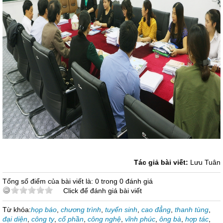
Tác giả bài viết:
Lưu Tuân
Tổng số điểm của bài viết là: 0 trong 0 đánh giá
Click để đánh giá bài viết
Từ khóa:
họp báo
,
chương trình
,
tuyển sinh
,
cao đẳng
,
thanh tùng
,
đại diện
,
công ty
,
cổ phần
,
công nghệ
,
vĩnh phúc
,
ông bà
,
hợp tác
,