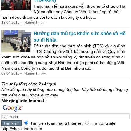
THÁNG 4)
Hàng năm lễ hội sakura vẫn thường tổ chức ở Hà
Nội và năm nay Công ty Việt Nhật cũng rất
hân
hạnh
được tham dự với tư cách là công ty du học...
13/04/2015 - | Nguồn tin : -/-
Hướng dẫn thủ tục khám sức khỏe và Hồ
sơ đi Nhật
Đề thuận tiện cho thực tập sinh (TTS) và gia đình
TTS. Chúng tôi viết 1 bài hướng dẫn về Quy trình
khám sức khỏe và nộp hồ sơ khi đăng ký dự tuyển chương trình đi
xuất khẩu lao động sang Nhật Bản theo diện phái cử lao động Việt
Nam giữa Công ty và đối tác Nhật Bản như sau:...
09/04/2015 - | Nguồn tin : -/-
Tìm thấy tổng cộng 2 kết quả
Nếu kết quả này không như mong đợi, bạn hãy thử sử dụng công cụ
tìm kiếm của Google dưới đây!
Mở rộng trên Internet :
Tìm trên toàn mạng Internet
Tìm trong site
http://vhcvietnam.com