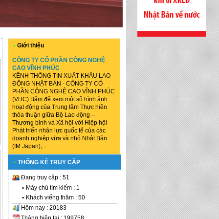
•
Giới thiệu
CÔNG TY CỔ PHẦN CÔNG NGHỆ
CAO VĨNH PHÚC
KÊNH THÔNG TIN XUẤT KHẨU LAO
ĐỘNG NHẬT BẢN - CÔNG TY CỔ
PHẦN CÔNG NGHỆ CAO VĨNH PHÚC
(VHC) Bấm để xem một số hình ảnh
hoạt động của Trung tâm Thực hiện
thỏa thuận giữa Bộ Lao động –
Thương binh và Xã hội với Hiệp hội
Phát triển nhân lực quốc tế của các
doanh nghiệp vừa và nhỏ Nhật Bản
(IM Japan),...
•
THỐNG KÊ TRUY CẬP
Đang truy cập : 51
•
Máy chủ tìm kiếm : 1
•
Khách viếng thăm : 50
Hôm nay : 20183
Tháng hiện tại : 199758