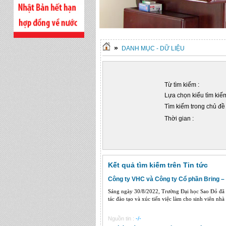
»
DANH MỤC - DỮ LIỆU
Từ tìm kiếm :
Lựa chọn kiểu tìm kiếm
Tìm kiếm trong chủ đề 
Thời gian :
Kết quả tìm kiếm trên Tin tức
Công ty VHC và Công ty Cổ phần Bring – 
Sáng ngày 30/8/2022, Trường Đại học Sao Đỏ đã c
tác đào tạo và xúc tiến việc làm cho sinh viên nhà 
Nguồn tin :
-/-