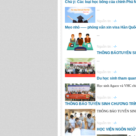
Chú ý: Các loại học bổng của chính Phủ 
...
Nguồn tin :
-/-
Mẹo nhỏ ----- phỏng vấn xin visa Hàn Quố
...
Nguồn tin :
-/-
THÔNG BÁOTUYỂN SI
...
Nguồn tin :
-/-
Du học sinh tham quan
Học sinh Agaco và VHC chi
Nguồn tin :
-/-
THÔNG BÁO TUYỂN SINH CHƯƠNG TRÌ
THÔNG BÁO TUYỂN SIN
Nguồn tin :
-/-
HỌC VIỆN NGÔN NGỮ