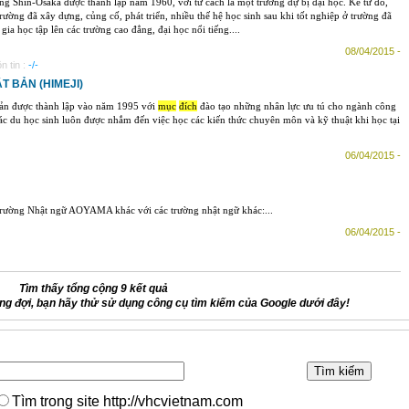
ng Shin-Osaka được thành lập năm 1960, với tư cách là một trường dự bị đại học. Kể từ đó,
rường đã xây dựng, củng cố, phát triển, nhiều thế hệ học sinh sau khi tốt nghiệp ở trường đã
gia học tập lên các trường cao đẳng, đại học nổi tiếng....
08/04/2015 -
n tin :
-/-
 BẢN (HIMEJI)
ản được thành lập vào năm 1995 với
mục
đích
đào tạo những nhân lực ưu tú cho ngành công
ác du học sinh luôn được nhắm đến việc học các kiến thức chuyên môn và kỹ thuật khi học tại
06/04/2015 -
 trường Nhật ngữ AOYAMA khác với các trường nhật ngữ khác:...
06/04/2015 -
Tìm thấy tổng cộng 9 kết quả
g đợi, bạn hãy thử sử dụng công cụ tìm kiếm của Google dưới đây!
Tìm trong site http://vhcvietnam.com