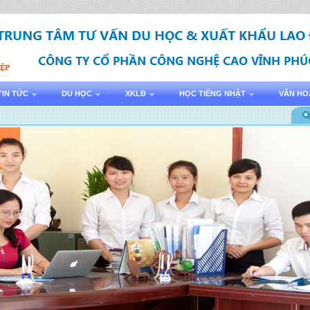
TIN TỨC
DU HỌC
XKLĐ
HỌC TIẾNG NHẬT
VĂN HO