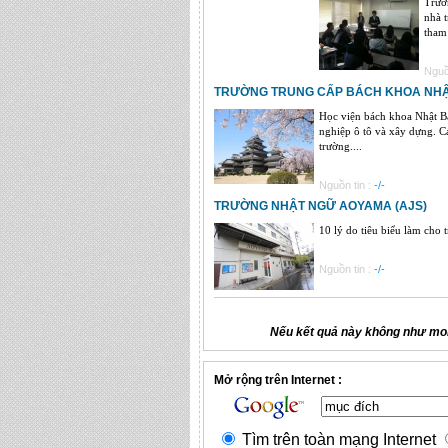
Trườ
nhà t
tham 
Nguồ
TRƯỜNG TRUNG CẤP BÁCH KHOA NHẬT
Học viện bách khoa Nhật B
nghiệp ô tô và xây dựng. C
trường....
Nguồn tin :
-/-
TRƯỜNG NHẬT NGỮ AOYAMA (AJS)
10 lý do tiêu biểu làm cho
Nguồn tin :
-/-
Nếu kết quả này không như mon
Mở rộng trên Internet :
Tìm trên toàn mạng Internet