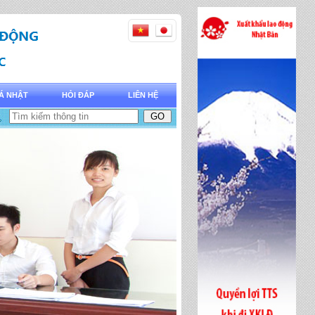
Á NHẬT
HỎI ĐÁP
LIÊN HỆ