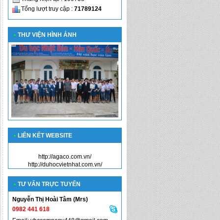
Tổng lượt truy cập :
71789124
•
THƯ VIỆN HÌNH ẢNH
•
LIÊN KẾT WEBSITE
http://agaco.com.vn/
http://duhocvietnhat.com.vn/
•
TƯ VẤN TRỰC TUYẾN
Nguyễn Thị Hoài Tâm (Mrs)
0982 441 618