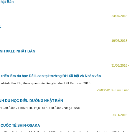
Nhật Bản
24/07/2018 -
c
19/07/2018 -
NH XKLĐ NHẬT BẢN
31/03/2018 -
 triển lãm du học Đài Loan tại trường ĐH Xã hội và Nhân văn
 nhánh Phú Thọ tham quan triển lãm giáo dục ĐH Đài Loan 2018...
29/03/2018 - Lưu Tuân
NH DU HỌC ĐIỀU DƯỠNG NHẬT BẢN
H CHƯƠNG TRÌNH DU HỌC ĐIỀU DƯỠNG NHẬT BẢN...
05/11/2015 -
 QUỐC TẾ SHIN-OSAKA