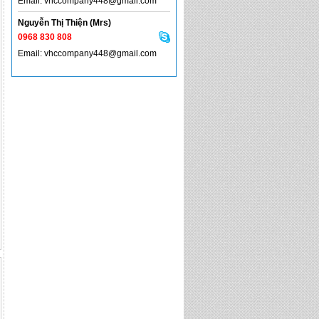
Email: vhccompany448@gmail.com
Nguyễn Thị Thiện (Mrs)
0968 830 808
Email: vhccompany448@gmail.com