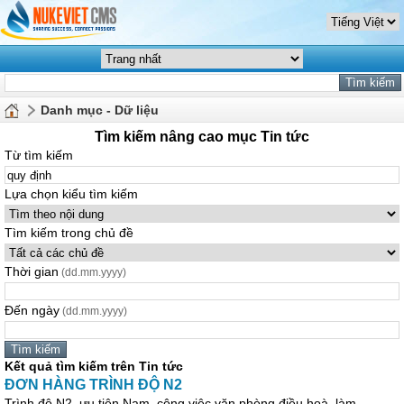
Danh mục - Dữ liệu
Tìm kiếm nâng cao mục Tin tức
Từ tìm kiếm
Lựa chọn kiểu tìm kiếm
Tìm kiếm trong chủ đề
Thời gian
(dd.mm.yyyy)
Đến ngày
(dd.mm.yyyy)
Kết quả tìm kiếm trên Tin tức
ĐƠN HÀNG TRÌNH ĐỘ N2
Trình độ N2, ưu tiên Nam, công việc văn phòng điều hoà. làm