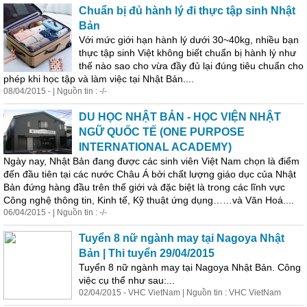
Chuẩn bị đủ hành lý đi thực tập sinh Nhật
Bản
Với mức giới hạn hành lý dưới 30~40kg, nhiều bạn
thực tập sinh Việt không biết chuẩn bị hành lý như
thế nào sao cho vừa đầy đủ lại đúng tiêu chuẩn cho
phép khi học tập và làm việc tại Nhật Bản....
08/04/2015 - | Nguồn tin : -/-
DU HỌC NHẬT BẢN - HỌC VIỆN NHẬT
NGỮ QUỐC TẾ (ONE PURPOSE
INTERNATIONAL ACADEMY)
Ngày nay, Nhật Bản đang được các sinh viên Việt Nam chọn là điểm
đến đầu tiên tại các nước Châu Á bởi chất lượng giáo dục của Nhật
Bản đứng hàng đầu trên thế giới và đặc biệt là trong các lĩnh vực
Công nghệ thông tin, Kinh tế, Kỹ thuật ứng dụng……và Văn Hoá....
06/04/2015 - | Nguồn tin : -/-
Tuyển 8 nữ ngành may tại Nagoya Nhật
Bản | Thi tuyển 29/04/2015
Tuyển 8 nữ ngành may tại Nagoya Nhật Bản. Công
việc cụ thể như sau:...
02/04/2015 - VHC VietNam | Nguồn tin : VHC VietNam