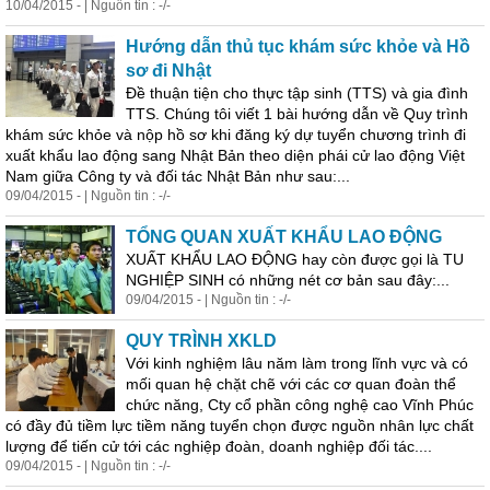
10/04/2015 - | Nguồn tin : -/-
Hướng dẫn thủ tục khám sức khỏe và Hồ
sơ đi Nhật
Đề thuận tiện cho thực tập sinh (TTS) và gia đình
TTS. Chúng tôi viết 1 bài hướng dẫn về
Quy
trình
khám sức khỏe và nộp hồ sơ khi đăng ký dự tuyển chương trình đi
xuất khẩu lao động sang Nhật Bản theo diện phái cử lao động Việt
Nam giữa Công ty và đối tác Nhật Bản như sau:...
09/04/2015 - | Nguồn tin : -/-
TỔNG QUAN XUẤT KHẨU LAO ĐỘNG
XUẤT KHẨU LAO ĐỘNG hay còn được gọi là TU
NGHIỆP SINH có những nét cơ bản sau đây:...
09/04/2015 - | Nguồn tin : -/-
QUY
TRÌNH XKLD
Với kinh nghiệm lâu năm làm trong lĩnh vực và có
mối quan hệ chặt chẽ với các cơ quan đoàn thể
chức năng, Cty cổ phần công nghệ cao Vĩnh Phúc
có đầy đủ tiềm lực tiềm năng tuyển chọn được nguồn nhân lực chất
lượng để tiến cử tới các nghiệp đoàn, doanh nghiệp đối tác....
09/04/2015 - | Nguồn tin : -/-