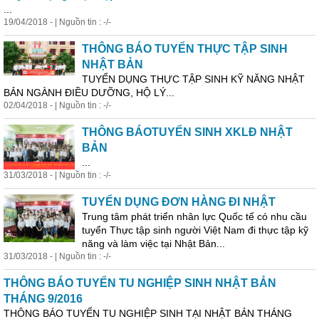
...
19/04/2018 - | Nguồn tin : -/-
THÔNG BÁO TUYỂN THỰC TẬP SINH
NHẬT BẢN
TUYỂN DỤNG THỰC TẬP SINH KỸ NĂNG NHẬT
BẢN NGÀNH ĐIỀU DƯỠNG, HỘ LÝ...
02/04/2018 - | Nguồn tin : -/-
THÔNG BÁOTUYỂN SINH XKLĐ NHẬT
BẢN
...
31/03/2018 - | Nguồn tin : -/-
TUYỂN DỤNG ĐƠN HÀNG ĐI NHẬT
Trung tâm phát triển nhân lực Quốc tế có nhu cầu
tuyển Thực tập sinh người Việt Nam đi thực tập kỹ
năng và làm việc tại Nhật Bản...
31/03/2018 - | Nguồn tin : -/-
THÔNG BÁO TUYỂN TU NGHIỆP SINH NHẬT BẢN
THÁNG 9/2016
THÔNG BÁO TUYỂN TU NGHIỆP SINH TẠI NHẬT BẢN THÁNG