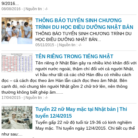
9/2016...
08/08/2016 - | Nguồn tin : -/-
THÔNG BÁO TUYỂN SINH CHƯƠNG
TRÌNH DU HỌC ĐIỀU DƯỠNG NHẬT BẢN
THÔNG BÁO TUYỂN SINH CHƯƠNG TRÌNH DU
HỌC ĐIỀU DƯỠNG NHẬT BẢN...
05/11/2015 - | Nguồn tin : -/-
TÊN RIÊNG TRONG TIẾNG NHẬT
Tên riêng ở Nhật Bản gây ra nhiều khó khăn đối với
người nước ngoài, thậm chí đối với cả người Nhật,
vì hầu như tất cả các chữ Hán đều có nhiều cách
đọc – cả cách đọc theo âm Hán lẫn cách đọc theo âm Nhật. Bên
cạnh đó, nói chung tên người Nhật gồm 2 chữ trở lên, nên thông
thường không biết ghép âm......
17/04/2015 - | Nguồn tin : -/-
Tuyển 22 nữ May mặc tại Nhật bản | Thi
tuyển 12/4/2015
Tuyển gấp 22 nữ độ tuổi từ 19-36 có kinh nghiệm
May mặc. Thi tuyển ngày 12/4/2015. Chi tiết cụ thể
như sau:...