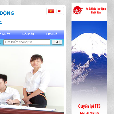
Á NHẬT
HỎI ĐÁP
LIÊN HỆ