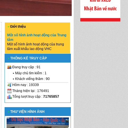
•
Giới thiệu
Một số hình ảnh hoạt động của Trung
tâm
Một số hình ảnh hoạt động của trung
tâm xuất khẩu lao động VHC
•
THỐNG KÊ TRUY CẬP
Đang truy cập : 91
•
Máy chủ tìm kiếm : 1
•
Khách viếng thăm : 90
Hôm nay : 19339
Tháng hiện tại : 176491
Tổng lượt truy cập :
71765857
•
THƯ VIỆN HÌNH ẢNH