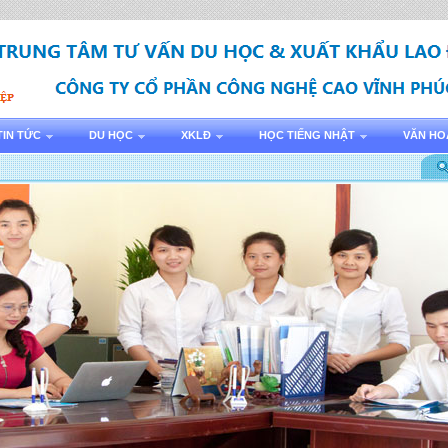
TIN TỨC
DU HỌC
XKLĐ
HỌC TIẾNG NHẬT
VĂN HO