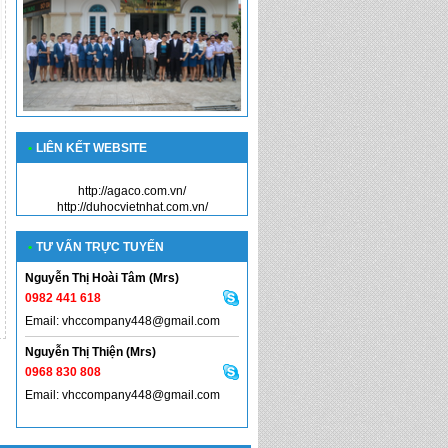
•
LIÊN KẾT WEBSITE
http://agaco.com.vn/
http://duhocvietnhat.com.vn/
•
TƯ VẤN TRỰC TUYẾN
Nguyễn Thị Hoài Tâm (Mrs)
0982 441 618
Email: vhccompany448@gmail.com
Nguyễn Thị Thiện (Mrs)
0968 830 808
Email: vhccompany448@gmail.com