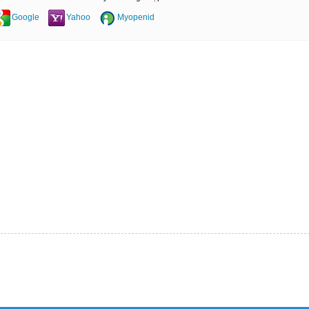
Google
Yahoo
Myopenid