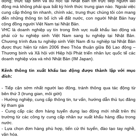
động; thực tập sinh và du học tại Nhật Bản tới trực tiếp người lao
động mà không phải qua bất kỳ hình thức trung gian nào. Ngoài việc
cung cấp thông tin nhanh, chính xác, trung thực chúng tôi còn mang
đến những thông tin bổ ích về đất nước, con người Nhật Bản hay
cộng đồng người Việt Nam tại Nhật Bản.
VHC là doanh nghiệp uy tín trong lĩnh vực xuất khẩu lao động và
phái cử tu nghiệp sinh Việt Nam sang tu nghiệp tại Nhật Bản.
Chương trình đưa tu nghiệp sinh Việt Nam đi tu nghiệp tại Nhật Bản
được thực hiện từ năm 2006 theo Thỏa thuận giữa Bộ Lao động –
Thương binh và Xã hội với Hiệp hội Phát triển nhân lực quốc tế các
doanh nghiệp vừa và nhỏ Nhật Bản (IM Japan).
Kênh thông tin xuất khẩu lao động được thành lập với mục
đích:
- Tiếp cận sớm nhất người lao động, tránh thông qua tác động từ
bên thứ 3 (trung gian, môi giới)
- Hướng nghiệp, cung cấp thông tin, tư vấn, hướng dẫn thủ tục đăng
ký tham gia
- Cung cấp các đơn hàng tuyển dụng lao động mới nhất trên thị
trường từ các công ty cung cấp nhân sự xuất khẩu hàng đầu trong
nước.
- Lựa chọn đơn hàng phù hợp, tiến cử thi tuyển, đào tạo tay nghề,
văn hóa.