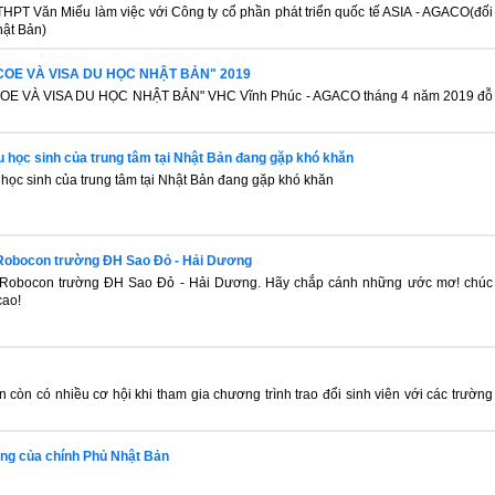
HPT Văn Miếu làm việc với Công ty cổ phần phát triển quốc tế ASIA - AGACO(đối
hật Bản)
COE VÀ VISA DU HỌC NHẬT BẢN" 2019
 VÀ VISA DU HỌC NHẬT BẢN" VHC Vĩnh Phúc - AGACO tháng 4 năm 2019 đỗ
u học sinh của trung tâm tại Nhật Bản đang gặp khó khăn
 học sinh của trung tâm tại Nhật Bản đang gặp khó khăn
Robocon trường ĐH Sao Đỏ - Hải Dương
Robocon trường ĐH Sao Đỏ - Hải Dương. Hãy chắp cánh những ước mơ! chúc
cao!
 còn có nhiều cơ hội khi tham gia chương trình trao đổi sinh viên với các trường
ổng của chính Phủ Nhật Bản