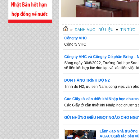
»
»
DANH MỤC - DỮ LIỆU
TIN TỨC
Công ty VHC
Công ty VHC
Công ty VHC và Công ty Cổ phần Bring – N
Sáng ngày 30/8/2022, Trường Đại học Sao Đ
về liên kết hợp tác đào tạo và xúc tiến việc 
ĐƠN HÀNG TRÌNH ĐỘ N2
Trình độ N2, ưu tiên Nam, công việc văn ph
Các Giấy tờ cần thiết khi Nhập học chương
Các Giấy tờ cần thiết khi Nhập học chương tr
GỬI NHỮNG ĐIỀU NGỌT NGÀO CHO NGƯỜ
Lãnh đạo Nhà trường T
AGACO(đối tác bền vữ