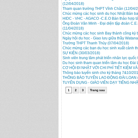
(12/04/2018)
Tham quan trường THPT Vĩnh Chân
(12/04/
Chúc mừng các học sinh du học Nhật Bản b
HIDC - VHC - AGACO -C.E.O Bàn thảo hợp 
Ông Đoàn Văn Minh - Đại diện tập đoàn C.E.
(11/04/2018)
Chúc mừng các học sinh Bay thành công kỳ 
Ngày hội du học - Giao lưu giữa thầy Wata
Trường THPT Thanh Thủy
(07/04/2018)
Chúc mừng các bạn du học sinh xuất cảnh 
SỰ KIỆN
(30/03/2018)
Sinh viên trung tâm phát triển nhân lực q
Du học sinh tham quan triển lãm du học Đài
CƠ HỘI ĐI NHẬT VỚI CHI PHÍ TIẾT KIỆM
Thông báo tuyển sinh cho kỳ tháng 7&10/20
THÔNG BÁO TUYỂN LAO ĐỘNG ĐÀI LOAN
TUYỂN DỤNG - GIÁO VIÊN DẠY TIẾNG NH
1
2
3
Trang sau