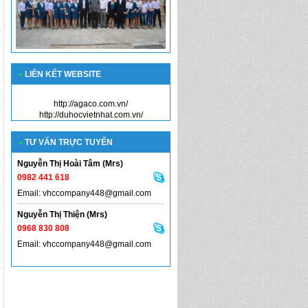
•
LIÊN KẾT WEBSITE
http://agaco.com.vn/
http://duhocvietnhat.com.vn/
•
TƯ VẤN TRỰC TUYẾN
Nguyễn Thị Hoài Tâm (Mrs)
0982 441 618
Email: vhccompany448@gmail.com
Nguyễn Thị Thiện (Mrs)
0968 830 808
Email: vhccompany448@gmail.com