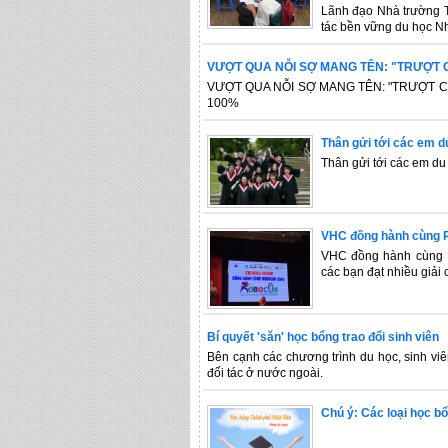
Lãnh đạo Nhà trường T
tác bền vững du học N
VƯỢT QUA NỖI SỢ MANG TÊN: "TRƯỢT 
VƯỢT QUA NỖI SỢ MANG TÊN: "TRƯỢT COE
100%
Thân gửi tới các em d
Thân gửi tới các em du
VHC đồng hành cùng 
VHC đồng hành cùng 
các bạn đạt nhiều giải 
Bí quyết 'săn' học bổng trao đổi sinh viên
Bên cạnh các chương trình du học, sinh viên
đối tác ở nước ngoài.
Chú ý: Các loại học b