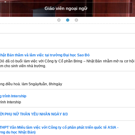
Giáo viên ngoại ngữ
hật Bản thăm và làm việc tại trường Đại học Sao Đỏ
ỏ đã có buổi làm việc với Công ty Cổ phần Bring – Nhật Bản nhằm mở ra cơ hội
làm cho sinh viên nhà trường.
òng điều hoà. làm 5ngày/tuần, 8h/ngày
 trình Intership
ình Intership
I PHỤ NỮ THÂN YÊU NHÂN NGÀY 8/3
HPT Văn Miếu làm việc với Công ty cổ phần phát triển quốc tế ASIA -
ng du học Nhật Bản)