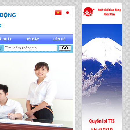
Á NHẬT
HỎI ĐÁP
LIÊN HỆ