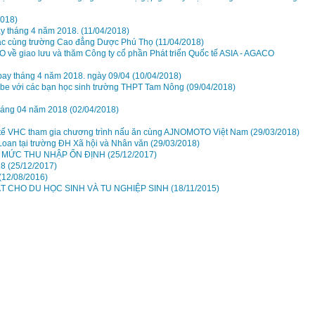
2018)
ay tháng 4 năm 2018.
(11/04/2018)
tác cùng trường Cao đẳng Dược Phú Thọ
(11/04/2018)
O về giao lưu và thăm Công ty cổ phần Phát triển Quốc tế ASIA - AGACO
bay tháng 4 năm 2018. ngày 09/04
(10/04/2018)
nabe với các bạn học sinh trường THPT Tam Nông
(09/04/2018)
tháng 04 năm 2018
(02/04/2018)
uốc tế VHC tham gia chương trình nấu ăn cùng AJNOMOTO Việt Nam
(29/03/2018)
 Loan tại trường ĐH Xã hội và Nhân văn
(29/03/2018)
 VÀ MỨC THU NHẬP ỔN ĐỊNH
(25/12/2017)
18
(25/12/2017)
(12/08/2016)
ẬT CHO DU HỌC SINH VÀ TU NGHIỆP SINH
(18/11/2015)