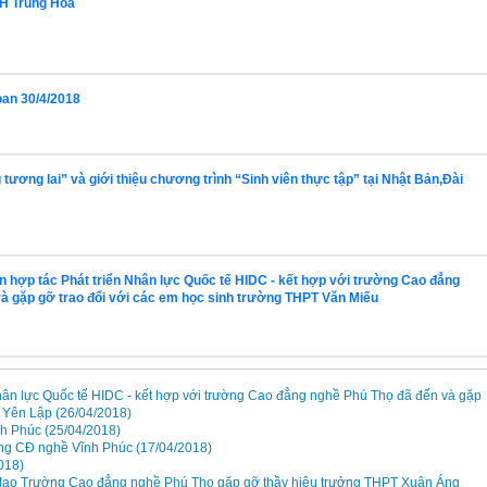
H Trung Hoa
oan 30/4/2018
tương lai” và giới thiệu chương trình “Sinh viên thực tập” tại Nhật Bản,Đài
 hợp tác Phát triển Nhân lực Quốc tế HIDC - kết hợp với trường Cao đẳng
à gặp gỡ trao đổi với các em học sinh trường THPT Văn Miếu
hân lực Quốc tế HIDC - kết hợp với trường Cao đẳng nghề Phú Thọ đã đến và gặp
T Yên Lập
(26/04/2018)
nh Phúc
(25/04/2018)
ờng CĐ nghề Vĩnh Phúc
(17/04/2018)
018)
 đạo Trường Cao đẳng nghề Phú Thọ gặp gỡ thầy hiệu trưởng THPT Xuân Áng