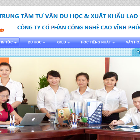
TIN TỨC
DU HỌC
XKLĐ
HỌC TIẾNG NHẬT
VĂN HO