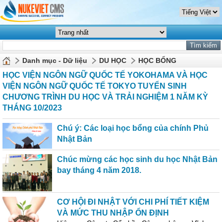
Danh mục - Dữ liệu
DU HỌC
HỌC BỔNG
HỌC VIỆN NGÔN NGỮ QUỐC TẾ YOKOHAMA VÀ HỌC
VIỆN NGÔN NGỮ QUỐC TẾ TOKYO TUYỂN SINH
CHƯƠNG TRÌNH DU HỌC VÀ TRẢI NGHIỆM 1 NĂM KỲ
THÁNG 10/2023
Chú ý: Các loại học bổng của chính Phủ
Nhật Bản
Chúc mừng các học sinh du học Nhật Bản
bay tháng 4 năm 2018.
CƠ HỘI ĐI NHẬT VỚI CHI PHÍ TIẾT KIỆM
VÀ MỨC THU NHẬP ỔN ĐỊNH