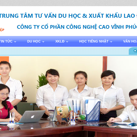
TIN TỨC
DU HỌC
XKLĐ
HỌC TIẾNG NHẬT
VĂN HO