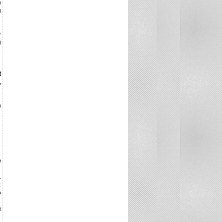
n
g
ư
g
t
,
n
g
.
C
ó
a