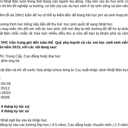
nên Nhật Bản luôn trong tình trạng cần người lao động. Vậy nên các du học sinh c
 chí khi tốt nghiệp ra trường, cơ hội của các du học sinh ở lại sinh sống và làm việ
 tối đa 28h/1 tuần để họ có thể tự kiếm tiền để trang trải học phí và sinh hoạt ph
ương trình học bổng hấp dẫn để thu hút học sinh quốc tế sang Nhật học.
 may mắn lớn đối với mỗi du học sinh, bởi nơi đây là môi trường tốt để họ tự phá
ật Bản chắc chắn sẽ hứa hẹn nhiều điều thú vị nữa để bạn tự khám phá và cả
VHC trân trọng gửi đến toàn thể Quý phụ huynh và các em học sinh sinh viê
ản năm 2015, với các nội dung sau:
PTTH, Trung Cấp, Cao đẳng hoặc Đại học
 đình ủng hộ
Nhật Bản và trở về nước hợp pháp (chưa từng bị Cục xuất nhập cảnh Nhật Bản trụ
Ơ
 05/ 09.
 05/12.
 05/03.
 05/06.
 6 tháng ký túc xá;
 6 tháng ký túc xá
 Nhật ngữ tùy vào kỳ nhập học.
ể đăng ký vào các trường Đại học ( 4-5 năm), Cao đẳng hoặc chuyên môn ( 2-3 năm