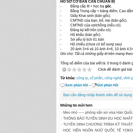
HỒ SƠ CƠ BẢN CẦN CHUẨN BỊ
- Bằng cấp III + học bạ
gốc
.
- Bằng Trung cấp + bảng điểm, Cao đẳng +
- Giấy Khai sinh (bản gốc).
- CMTND của bạn, bố, mẹ (bản gốc).
- CMTND của vợ/chồng (nếu có).
- Đăng ký kết hôn (nếu có).
- Hộ khẩu (bản gốc).
- Sơ yếu lý lịch 01 bản
- Hộ chiếu
(chưa có bổ sung sau)
- 20 ảnh 3×4 và 10 ảnh 4×6, 10 ảnh 4,5×4,5
Ghi chú: Tất cả những giấy tờ trên mang theo 
Tổng số điểm của bài viết là: 0 trong 0 đánh 
Click để đánh giá bài 
Từ khóa:
công ty
,
cổ phần
,
công nghệ
,
vĩnh 
Xem phản hồi
--
Gửi phản hồi
Bạn cần đăng nhập thành viên để sử dụng
Những tin mới hơn
Mẹo nhỏ ----- phỏng vấn xin visa Hàn Quốc
THÔNG BÁO TUYỂN SINH DU HỌC NHẬT
TUYỂN SINH CHƯƠNG TRÌNH KỸ THUẬT
HỌC VIỆN NGÔN NGỮ QUỐC TẾ YOKO