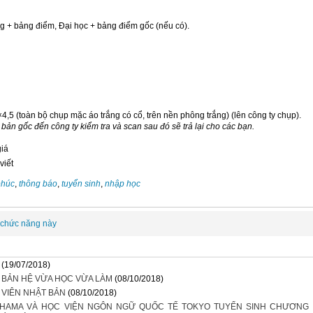
 bảng điểm, Đại học + bảng điểm gốc (nếu có).
 (toàn bộ chụp mặc áo trắng có cổ, trên nền phông trắng) (lên công ty chụp).
bản gốc đến công ty kiểm tra và scan sau đó sẽ trả lại cho các bạn.
giá
viết
phúc
,
thông báo
,
tuyển sinh
,
nhập học
 chức năng này
(19/07/2018)
 BẢN HỆ VỪA HỌC VỪA LÀM
(08/10/2018)
 VIÊN NHẬT BẢN
(08/10/2018)
HAMA VÀ HỌC VIỆN NGÔN NGỮ QUỐC TẾ TOKYO TUYỂN SINH CHƯƠNG