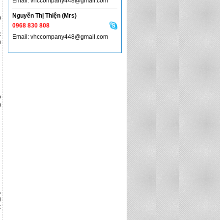
Email: vhccompany448@gmail.com
Nguyễn Thị Thiện (Mrs)
0
0968 830 808
c
Email: vhccompany448@gmail.com
n
p
m
,
g
c