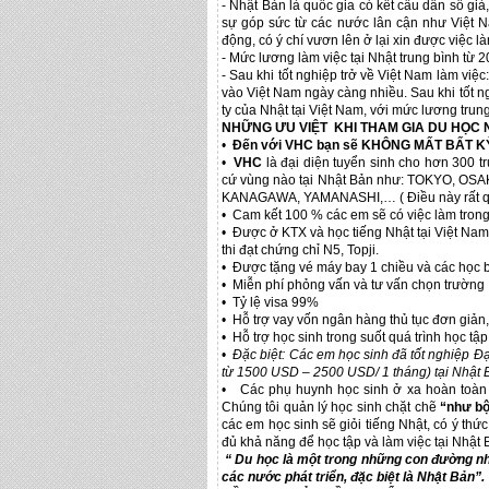
- Nhật Bản là quốc gia có kết cấu dân số già,
sự góp sức từ các nước lân cận như Việt N
động, có ý chí vươn lên ở lại xin được việc l
- Mức lương làm việc tại Nhật trung bình từ 
- Sau khi tốt nghiệp trở về Việt Nam làm việ
vào Việt Nam ngày càng nhiều. Sau khi tốt ng
ty của Nhật tại Việt Nam, với mức lương trun
NHỮNG ƯU VIỆT KHI THAM GIA DU HỌC
•
Đến với
VHC
bạn sẽ KHÔNG MẤT BẤT KỲ C
•
VHC
là đại diện tuyển sinh cho hơn 300 tr
cứ vùng nào tại Nhật Bản như: TOKYO, O
KANAGAWA, YAMANASHI,… ( Điều này rất quan
• Cam kết 100 % các em sẽ có việc làm trong 
• Được ở KTX và học tiếng Nhật tại Việt Nam
thi đạt chứng chỉ N5, Topji.
• Được tặng vé máy bay 1 chiều và các học b
• Miễn phí phỏng vấn và tư vấn chọn trường
• Tỷ lệ visa 99%
• Hỗ trợ vay vốn ngân hàng thủ tục đơn giản
• Hỗ trợ học sinh trong suốt quá trình học tập
•
Đặc biệt: Các em học sinh đã tốt nghiệp Đ
từ 1500 USD – 2500 USD/ 1 tháng) tại Nhật 
• Các phụ huynh học sinh ở xa hoàn toàn 
Chúng tôi quản lý học sinh chặt chẽ
“như bộ
các em học sinh sẽ giỏi tiếng Nhật, có ý th
đủ khả năng để học tập và làm việc tại Nhật 
“ Du học là một trong những con đường nhanh
các nước phát triển, đặc biệt là Nhật Bản”.