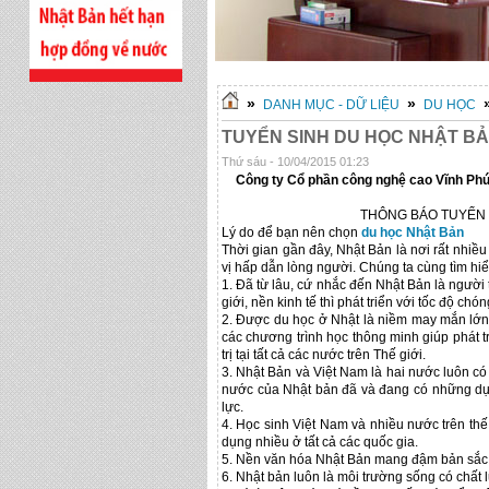
»
»
DANH MỤC - DỮ LIỆU
DU HỌC
TUYỂN SINH DU HỌC NHẬT BẢ
Thứ sáu - 10/04/2015 01:23
Công ty
Cổ phần công nghệ cao Vĩnh P
THÔNG BÁO TUYỂN 
Lý do để bạn nên chọn
du học Nhật Bản
Thời gian gần đây, Nhật Bản là nơi rất nhiề
vị hấp dẫn lòng người. Chúng ta cùng tìm hiể
1. Đã từ lâu, cứ nhắc đến Nhật Bản là người t
giới, nền kinh tế thì phát triển với tốc độ chó
2. Được du học ở Nhật là niềm may mắn lớn 
các chương trình học thông minh giúp phát tr
trị tại tất cả các nước trên Thế giới.
3. Nhật Bản và Việt Nam là hai nước luôn có
nước của Nhật bản đã và đang có những dự 
lực.
4. Học sinh Việt Nam và nhiều nước trên thế
dụng nhiều ở tất cả các quốc gia.
5. Nền văn hóa Nhật Bản mang đậm bản sắc dâ
6. Nhật bản luôn là môi trường sống có chất