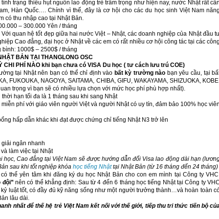
 tình trạng thiếu hụt nguồn lao động trẻ trầm trọng như hiện nay, nước Nhật rất cầ
am, Hàn Quốc…. Chính vì thế, đây là cơ hội cho các du học sinh Việt Nam năn
àm có thu nhập cao tại Nhật Bản.
200.000 – 300.000 Yên / tháng
c: Với quan hệ tốt đẹp giữa hai nước Việt – Nhật, các doanh nghiệp của Nhật đầu t
hiệp Cao đẳng, đại học ở Nhật về các em có rất nhiều cơ hội công tác tại các côn
g bình: 1000$ – 2500$ / tháng
 NHẬT BẢN TẠI THANGLONG OSC
HI PHÍ NÀO khi bạn chưa có VISA Du học ( tư cách lưu trú COE)
ường tại Nhật nên bạn có thể chỉ định vào
bất kỳ trường nào
bạn yêu cầu, tại bấ
SAKA, FUKOUKA, NAGOYA, SAITAMA, CHIBA, GIFU, WAKAYAMA, SHIZUOKA, KOBE
 trọng vì bạn sẽ có nhiều lựa chọn với mức học phí phù hợp nhất).
thời hạn tối đa là 1 tháng sau khi sang Nhật
 miễn phí với giáo viên người Việt và người Nhật có uy tín, đảm bảo 100% học viê
ổng hấp dẫn khác khi đạt được chứng chỉ tiếng Nhật N3 trở lên
, giải ngân nhanh
 và làm việc tại Nhật
ại học, Cao đẳng tại Việt Nam sẽ được hướng dẫn đổi Visa lao động dài hạn (lươn
Bản sau khi tốt nghiệp khóa
học tiếng Nhật
tại Nhật Bản (từ 16 tháng đến 24 tháng)
có thể yên tâm khi đăng ký du học Nhật Bản cho con em mình tại Công ty VHC
 đội”
nên có thể khẳng định: Sau từ 4 đến 6 tháng học tiếng Nhật tại Công ty VH
ức kỷ luật tốt, có đầy đủ kỹ năng sống như một người trưởng thành…và hoàn toàn c
Bản lâu dài.
 nhất để thế hệ trẻ Việt Nam kết nối với thế giới, tiếp thu tri thức tiến bộ củ