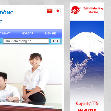
Á NHẬT
HỎI ĐÁP
LIÊN HỆ