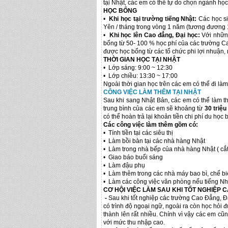
tại Nhật, các em có thể tự do chọn ngành học
HỌC BỔNG
•
Khi học tại trường tiếng Nhật:
Các học si
Yên / tháng trong vòng 1 năm (tương đương 
•
Khi học lên Cao đẳng, Đại học:
Với những
bổng từ 50- 100 % học phí của các trường Ca
được học bổng từ các tổ chức phi lợi nhuận, 
THỜI GIAN HỌC TẠI NHẬT
• Lớp sáng: 9:00 ~ 12:30
• Lớp chiều: 13:30 ~ 17:00
Ngoài thời gian học trên các em có thể đi là
CÔNG VIỆC LÀM THÊM TẠI NHẬT
Sau khi sang Nhật Bản, các em có thể làm t
trung bình của các em sẽ khoảng từ
30 triệu
có thể hoàn trả lại khoản tiền chi phí du học
Các công việc làm thêm gồm có:
• Tính tiền tại các siêu thị
• Làm bồi bàn tại các nhà hàng Nhật
• Làm trong nhà bếp của nhà hàng Nhật ( cắ
• Giao báo buổi sáng
• Làm đậu phụ
• Làm thêm trong các nhà máy bao bì, chế b
• Làm các công việc văn phòng nếu tiếng Nhậ
CƠ HỘI VIỆC LÀM SAU KHI TỐT NGHIỆP 
-
Sau khi tốt nghiệp các trường Cao Đẳng, Đ
có trình độ ngoại ngữ, ngoài ra còn học hỏi
thành lên rất nhiều. Chính vì vậy các em cũ
với mức thu nhập cao.