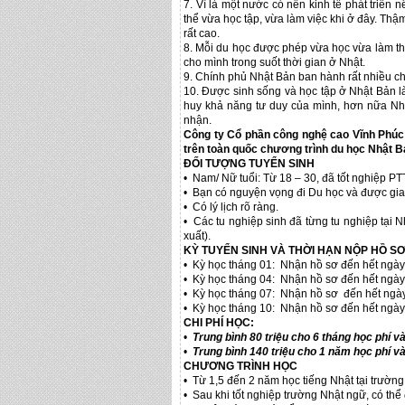
7. Vì là một nước có nền kinh tế phát triển 
thể vừa học tập, vừa làm việc khi ở đây. Thậm
rất cao.
8. Mỗi du học được phép vừa học vừa làm thêm
cho mình trong suốt thời gian ở Nhật.
9. Chính phủ Nhật Bản ban hành rất nhiều ch
10. Được sinh sống và học tập ở Nhật Bản là
huy khả năng tư duy của mình, hơn nữa Nh
nhận.
Công ty Cổ phần công nghệ cao Vĩnh Phúc 
trên toàn quốc chương trình du học Nhật B
ĐỐI TƯỢNG TUYỂN SINH
• Nam/ Nữ tuổi: Từ 18 – 30, đã tốt nghiệp 
• Bạn có nguyện vọng đi Du học và được gia
• Có lý lịch rõ ràng.
• Các tu nghiệp sinh đã từng tu nghiệp tại 
xuất).
KỲ TUYỂN SINH VÀ THỜI HẠN NỘP HỒ S
• Kỳ học tháng 01: Nhận hồ sơ đến hết ngày
• Kỳ học tháng 04: Nhận hồ sơ đến hết ngày
• Kỳ học tháng 07: Nhận hồ sơ đến hết ngày
• Kỳ học tháng 10: Nhận hồ sơ đến hết ngày
CHI PHÍ HỌC:
•
Trung bình 80 triệu cho 6 tháng học phí và
•
Trung bình 140 triệu cho 1 năm học phí và
CHƯƠNG TRÌNH HỌC
• Từ 1,5 đến 2 năm học tiếng Nhật tại trường
• Sau khi tốt nghiệp trường Nhật ngữ, có th