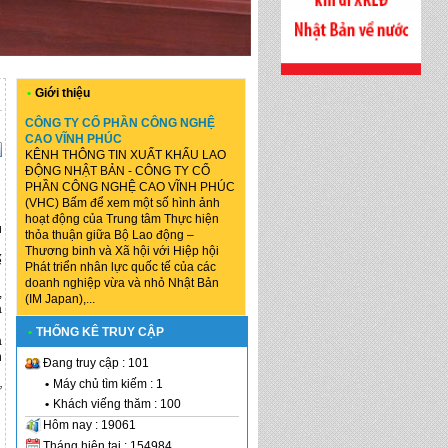
•
Giới thiệu
CÔNG TY CỔ PHẦN CÔNG NGHỆ
CAO VĨNH PHÚC
KÊNH THÔNG TIN XUẤT KHẨU LAO
ĐỘNG NHẬT BẢN - CÔNG TY CỔ
PHẦN CÔNG NGHỆ CAO VĨNH PHÚC
(VHC) Bấm để xem một số hình ảnh
hoạt động của Trung tâm Thực hiện
ú
thỏa thuận giữa Bộ Lao động –
Thương binh và Xã hội với Hiệp hội
ế
Phát triển nhân lực quốc tế của các
doanh nghiệp vừa và nhỏ Nhật Bản
,
(IM Japan),...
á
•
THỐNG KÊ TRUY CẬP
à
n
Đang truy cập : 101
•
Máy chủ tìm kiếm : 1
ử
•
Khách viếng thăm : 100
Hôm nay : 19061
Tháng hiện tại : 154984