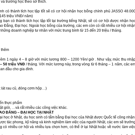
 và trường học theo sở thích.
nh có thành tích học tập tốt sẽ có cơ hội nhận học bổng chính phủ JASSO 48.00
145 triệu VNĐ/ năm)
 bạn có thành tích học tập tốt tại trường tiếng Nhật, sẽ có cơ hội được nhận họ
o Đẳng, Đại học. Ngoài học bổng của trường, các em còn có rất nhiều cơ hội nhậ
những doanh nghiệp tư nhân với mức trung bình từ 15 đến 20 triệu / tháng.
m thêm
hêm 1 ngày 4 – 8 giờ với mức lương 800 – 1200 Yên/ giờ . Như vậy, mức thu nhậ
 – 50 triệu VNĐ
/ tháng. Với mức lương này, trong vòng từ 6 tháng – 1 năm, các e
 ban đầu cho gia đình.
t lát rau củ, đóng cơm hộp…)
iến thực phẩm
t giỏi, …và rất nhiều các công việc khác.
CAO ĐẲNG – ĐẠI HỌC TẠI NHẬT
ại học ở Nhật, du học sinh có tấm bằng Đại học của Nhật được Quốc tế công nhận
 được tác phong, kỹ năng và kinh nghiệm làm việc của người Nhật, các em sẽ trưởn
ng có nhiều cơ hội và nhiều lựa chọn hơn, có thể ở lại Nhật hoặc về nước làm việ