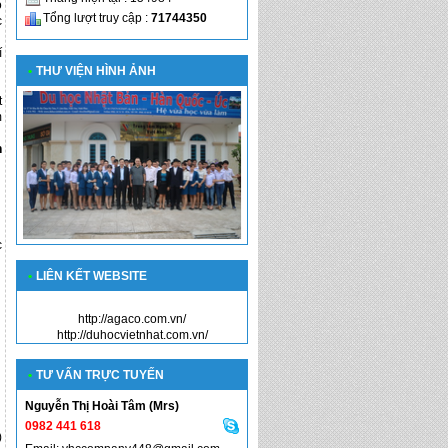
ó
Tổng lượt truy cập :
71744350
c
í
•
THƯ VIỆN HÌNH ẢNH
t
m
n
c
•
LIÊN KẾT WEBSITE
http://agaco.com.vn/
http://duhocvietnhat.com.vn/
•
TƯ VẤN TRỰC TUYẾN
Nguyễn Thị Hoài Tâm (Mrs)
0982 441 618
)