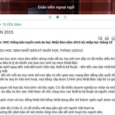
Giáo viên ngoại ngữ
»
TUYỂN SINH
N 2015
húc VHC
thông báo tuyển sinh du học Nhật Bản năm 2015 kỳ nhập học tháng 10
DU HỌC SINH NHẬT BẢN KỲ NHẬP HỌC THÁNG 10/2015
u du học sinh chọn làm điểm dừng chân để du học bởi nơi đây có rất nhiều điều th
u đâu là lý do khiến các bạn học sinh lại chọn Nhật Bản:
a nghĩ ngay đến một đất nước hiện đại, thiết bị kỹ thuật – tiên tiến vào bậc nhất th
ng mặt.
đối với mỗi du học sinh bởi nơi đây có nền giáo dục mang tầm đẳng cấp quốc tế
iển tư duy trí não linh hoạt, mọi bằng cấp được Chính phủ Nhật Bản cấp thì có gi
 quan hệ hợp tác hòa bình và hữu nghị. Có rất nhiều doanh nghiệp tư nhân và nh
án đầu tư lớn vào Việt Nam về vốn cũng như các thiết bị kỹ thuật và nguồn nhâ
 giới chọn và học tiếng Nhật bởi tiếng Nhật đang dần trở thành ngôn ngữ được s
n tộc Châu Á, có rất nhiều nét đẹp gần gũi với người Việt Nam ta.
 lượng tốt, đảm bảo về sức khỏe cũng như vẫn đề sinh hoạt cho người dân.