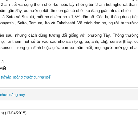
2 âm tiết và cộng thêm chữ -ko hoặc lấy những tên 3 âm tiết nghe rất than
năm gần đây, xu hướng đặt tên con gái có chữ -ko đang giảm đi rất nhiều.
ản là Sato và Suzuki, mỗi họ chiếm hơn 1,5% dân số. Các họ thông dụng tiế
ayashi, Saito, Tamura, Ito và Takahashi. Về cách đọc họ, người ta thườn
, tên sau, nhưng cách dùng tương đối giống với phương Tây. Thông thườn
họ, rồi thêm một số từ vào sau như san (ông, bà, anh, chị), sensei (thầy, c
sensei. Trong gia đình hoặc giữa bạn bè thân thiết, mọi người mới gọi nha
giá
viết
,
trở lên
,
thông thường
,
như thế
 chức năng này
go)
(17/04/2015)