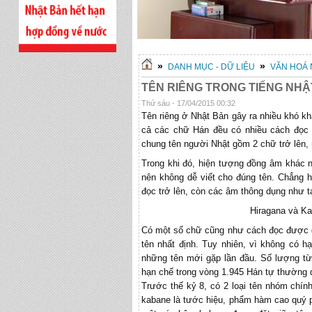
»
»
DANH MỤC - DỮ LIỆU
VĂN HOÁ 
TÊN RIÊNG TRONG TIẾNG NHẬ
Thứ sáu - 17/04/2015 00:32
Tên riêng ở Nhật Bản gây ra nhiều khó kh
cả các chữ Hán đều có nhiều cách đọc 
chung tên người Nhật gồm 2 chữ trở lên,
Trong khi đó, hiện tượng đồng âm khác n
nên không dễ viết cho đúng tên. Chẳng 
đọc trở lên, còn các âm thông dụng như t
Hiragana và Ka
Có một số chữ cũng như cách đọc được d
tên nhất định. Tuy nhiên, vì không có h
những tên mới gặp lần đầu. Số lượng từ
hạn chế trong vòng 1.945 Hán tự thường d
Trước thế kỷ 8, có 2 loại tên nhóm chính 
kabane là tước hiệu, phẩm hàm cao quý p