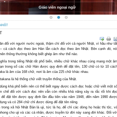
Giáo viên ngoại ngữ
NHẬT
T
ăn đối với người nước ngoài, thậm chí đối với cả người Nhật, vì hầu như tấ
– cả cách đọc theo âm Hán lẫn cách đọc theo âm Nhật. Bên cạnh đó, nó
 nên thông thường không biết ghép âm như thế nào.
ghĩa trong tiếng Nhật rất phổ biến, nhiều chữ khác nhau cùng mang một â
hạn trong số các chữ Hán được quy định để đặt tên, 130 chữ có từ 10 các
aka là âm của 168 chữ, nori là âm của 225 chữ khác nhau.
takana là hệ thống chữ viết truyền thống của Nhật.
ùng khá phổ biến nên có thể biết ngay được cách đọc hoặc chữ viết một s
ạn chế đối với cách đọc nên vẫn còn nhiều khả năng xảy ra rắc rối khi đọ
 để đặt tên được quy định lần đầu tiên vào năm 1948, đến năm 1990 đượ
ụng và có 284 chữ chỉ được dùng để đặt tên riêng.
trong xã hội Nhật Bản là uji, tức là họ, để chỉ các dòng họ hoặc thị tộc, v
hong cho uji và các cá nhân, được truyền từ đời này sang đời khác. Đối vớ