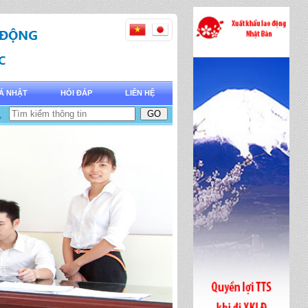
Á NHẬT
HỎI ĐÁP
LIÊN HỆ