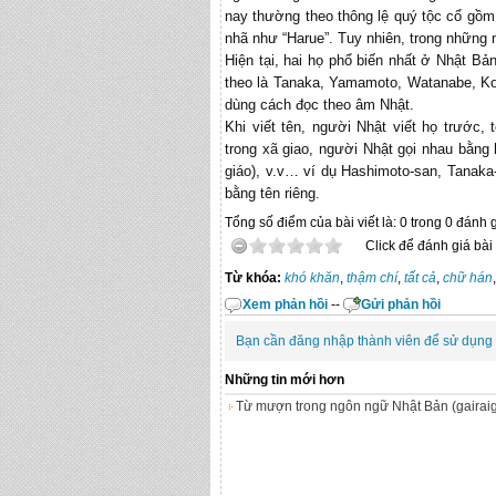
nay thường theo thông lệ quý tộc cổ gồm 
nhã như “Harue”. Tuy nhiên, trong những 
Hiện tại, hai họ phổ biến nhất ở Nhật B
theo là Tanaka, Yamamoto, Watanabe, Kob
dùng cách đọc theo âm Nhật.
Khi viết tên, người Nhật viết họ trước
trong xã giao, người Nhật gọi nhau bằng 
giáo), v.v… ví dụ Hashimoto-san, Tanaka-
bằng tên riêng.
Tổng số điểm của bài viết là: 0 trong 0 đánh 
Click để đánh giá bài 
Từ khóa:
khó khăn
,
thậm chí
,
tất cả
,
chữ hán
Xem phản hồi
--
Gửi phản hồi
Bạn cần đăng nhập thành viên để sử dụng
Những tin mới hơn
Từ mượn trong ngôn ngữ Nhật Bản (gairai