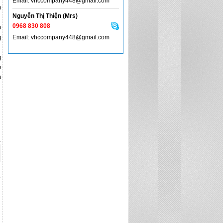
Email: vhccompany448@gmail.com
h
Nguyễn Thị Thiện (Mrs)
0968 830 808
p
g
Email: vhccompany448@gmail.com
g
ô
u