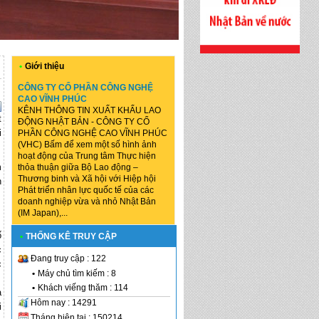
•
Giới thiệu
CÔNG TY CỔ PHẦN CÔNG NGHỆ
CAO VĨNH PHÚC
KÊNH THÔNG TIN XUẤT KHẨU LAO
t
ĐỘNG NHẬT BẢN - CÔNG TY CỔ
i
PHẦN CÔNG NGHỆ CAO VĨNH PHÚC
(VHC) Bấm để xem một số hình ảnh
hoạt động của Trung tâm Thực hiện
m
thỏa thuận giữa Bộ Lao động –
Thương binh và Xã hội với Hiệp hội
h
Phát triển nhân lực quốc tế của các
doanh nghiệp vừa và nhỏ Nhật Bản
(IM Japan),...
ố
•
THỐNG KÊ TRUY CẬP
c
Đang truy cập : 122
c
•
Máy chủ tìm kiếm : 8
•
Khách viếng thăm : 114
à
Hôm nay : 14291
i
Tháng hiện tại : 150214