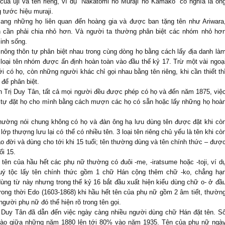
ủa uji và tên riêng, ví dụ “Nakatomi no Muraji no Kamako” có nghĩa là ôn
tước hiệu muraji.
mang những họ liên quan đến hoàng gia và được ban tặng tên như Ariwara
ên cần phải chia nhỏ hơn. Và người ta thường phân biệt các nhóm nhỏ hơ
inh sống.
ở nông thôn tự phân biệt nhau trong cùng dòng họ bằng cách lấy địa danh là
 loại tên nhóm được ấn định hoàn toàn vào đầu thế kỷ 17. Trừ một vài ngoạ
i có họ, còn những người khác chỉ gọi nhau bằng tên riêng, khi cần thiết th
 để phân biệt.
 Trị Duy Tân, tất cả mọi người đều được phép có họ và đến năm 1875, việ
i tự đặt họ cho mình bằng cách mượn các họ có sẵn hoặc lấy những họ hoà
n thường nói chung không có họ và đàn ông hạ lưu dùng tên được đặt khi cò
ớp thượng lưu lại có thể có nhiều tên. 3 loại tên riêng chủ yếu là tên khi cò
o đời và dùng cho tới khi 15 tuổi; tên thường dùng và tên chính thức – đượ
ổi 15.
tên của hầu hết các phụ nữ thường có đuôi -me, -iratsume hoặc -toji, ví d
uý tộc lấy tên chính thức gồm 1 chữ Hán cộng thêm chữ -ko, chẳng hạ
ùng từ này nhưng trong thế kỷ 16 bắt đầu xuất hiện kiểu dùng chữ o- ở đầ
 trong thời Edo (1603-1868) khi hầu hết tên của phụ nữ gồm 2 âm tiết, thườn
người phụ nữ đó thể hiện rõ trong tên gọi.
ị Duy Tân đã dẫn đến việc ngày càng nhiều người dùng chữ Hán đặt tên. S
vào giữa những năm 1880 lên tới 80% vào năm 1935. Tên của phụ nữ ngà