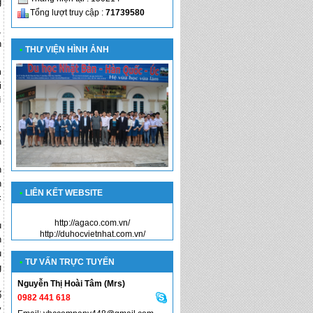
g
Tổng lượt truy cập :
71739580
,
n
•
THƯ VIỆN HÌNH ẢNH
m
i
ì
c
n
n
n
•
LIÊN KẾT WEBSITE
c
http://agaco.com.vn/
ụ
http://duhocvietnhat.com.vn/
n
u
•
TƯ VẤN TRỰC TUYẾN
g
Nguyễn Thị Hoài Tâm (Mrs)
ố
0982 441 618
y