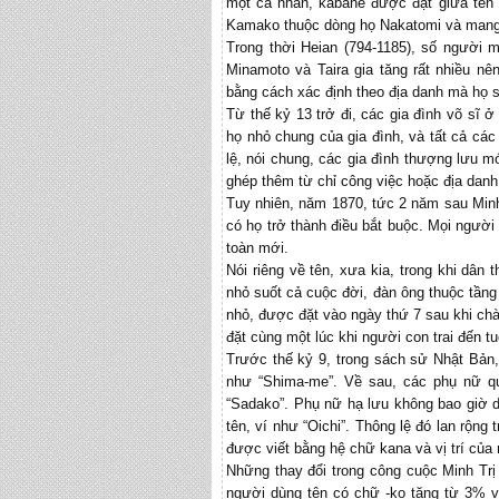
một cá nhân, kabane được đặt giữa tên c
Kamako thuộc dòng họ Nakatomi và mang 
Trong thời Heian (794-1185), số người 
Minamoto và Taira gia tăng rất nhiều n
bằng cách xác định theo địa danh mà họ s
Từ thế kỷ 13 trở đi, các gia đình võ sĩ 
họ nhỏ chung của gia đình, và tất cả các
lệ, nói chung, các gia đình thượng lưu mớ
ghép thêm từ chỉ công việc hoặc địa danh
Tuy nhiên, năm 1870, tức 2 năm sau Minh
có họ trở thành điều bắt buộc. Mọi ngườ
toàn mới.
Nói riêng về tên, xưa kia, trong khi dâ
nhỏ suốt cả cuộc đời, đàn ông thuộc tầng l
nhỏ, được đặt vào ngày thứ 7 sau khi chà
đặt cùng một lúc khi người con trai đến tu
Trước thế kỷ 9, trong sách sử Nhật Bản, 
như “Shima-me”. Về sau, các phụ nữ q
“Sadako”. Phụ nữ hạ lưu không bao giờ d
tên, ví như “Oichi”. Thông lệ đó lan rộng
được viết bằng hệ chữ kana và vị trí của 
Những thay đổi trong công cuộc Minh Tr
người dùng tên có chữ -ko tăng từ 3% 