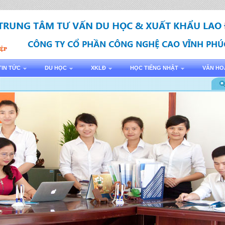
TIN TỨC
DU HỌC
XKLĐ
HỌC TIẾNG NHẬT
VĂN HO