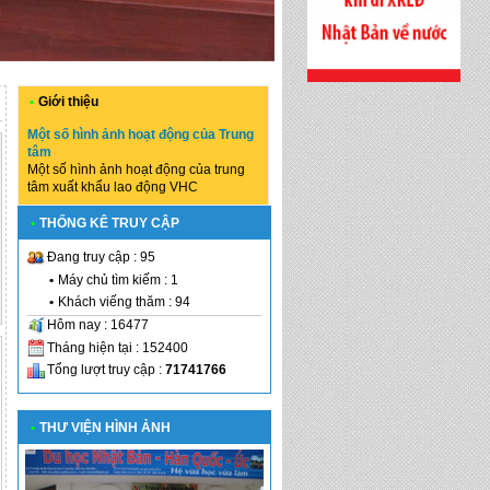
•
Giới thiệu
Một số hình ảnh hoạt động của Trung
tâm
Một số hình ảnh hoạt động của trung
tâm xuất khẩu lao động VHC
•
THỐNG KÊ TRUY CẬP
Đang truy cập : 95
•
Máy chủ tìm kiếm : 1
•
Khách viếng thăm : 94
Hôm nay : 16477
Tháng hiện tại : 152400
Tổng lượt truy cập :
71741766
•
THƯ VIỆN HÌNH ẢNH