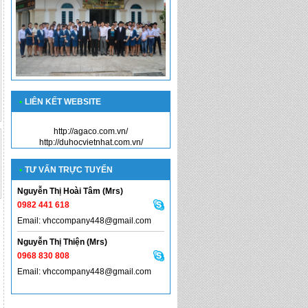
•
LIÊN KẾT WEBSITE
http://agaco.com.vn/
http://duhocvietnhat.com.vn/
•
TƯ VẤN TRỰC TUYẾN
Nguyễn Thị Hoài Tâm (Mrs)
0982 441 618
Email: vhccompany448@gmail.com
Nguyễn Thị Thiện (Mrs)
0968 830 808
Email: vhccompany448@gmail.com