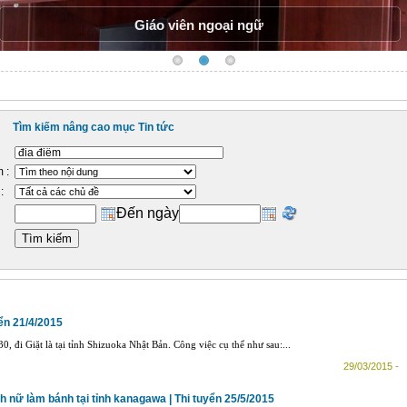
Giáo viên ngoại ngữ
Tìm kiếm nâng cao mục Tin tức
 :
:
Đến ngày
yển 21/4/2015
0, đi Giặt là tại tỉnh Shizuoka Nhật Bản. Công việc cụ thể như sau:...
29/03/2015 -
h nữ làm bánh tại tỉnh kanagawa | Thi tuyển 25/5/2015