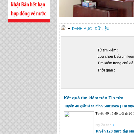
»
DANH MỤC - DỮ LIỆU
Từ tìm kiếm :
Lựa chọn kiểu tìm kiếm
Tìm kiếm trong chủ đề 
Thời gian :
Kết quả tìm kiếm trên Tin tức
Tuyển 40 giặt là tại tỉnh Shizuoka | Thi tu
Tuyển 40 nữ độ tuổi từ 20-3
Nguồn tin :
-/-
Tuyển 120 thực tập sin