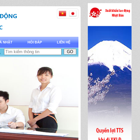
Á NHẬT
HỎI ĐÁP
LIÊN HỆ