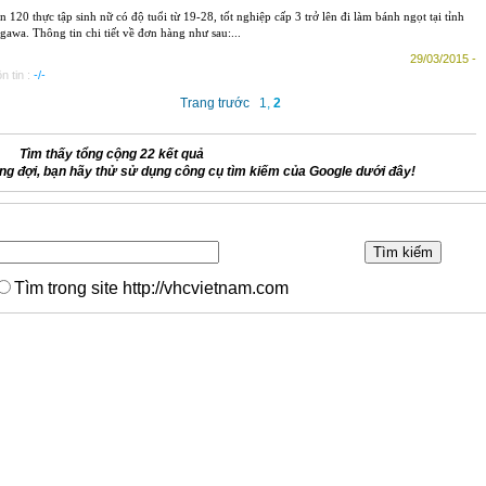
 120 thực tập sinh nữ có độ tuổi từ 19-28, tốt nghiệp cấp 3 trở lên đi làm bánh ngọt tại tỉnh
awa. Thông tin chi tiết về đơn hàng như sau:...
29/03/2015 -
n tin :
-/-
Trang trước
1
,
2
Tìm thấy tổng cộng 22 kết quả
g đợi, bạn hãy thử sử dụng công cụ tìm kiếm của Google dưới đây!
Tìm trong site http://vhcvietnam.com