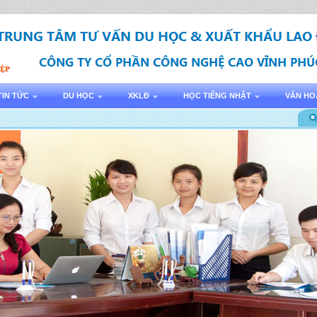
TIN TỨC
DU HỌC
XKLĐ
HỌC TIẾNG NHẬT
VĂN HO