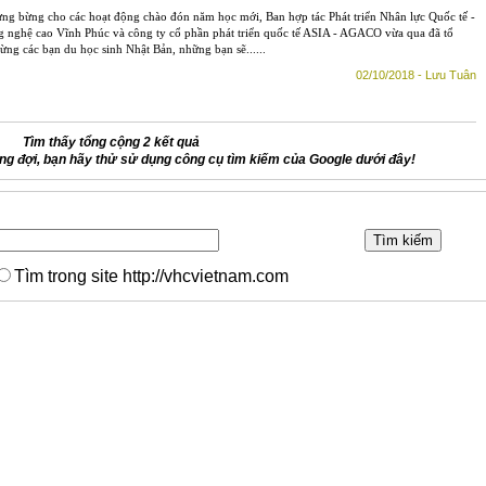
ng bừng cho các hoạt động chào đón năm học mới, Ban hợp tác Phát triển Nhân lực Quốc tế -
 nghệ cao Vĩnh Phúc và công ty cổ phần phát triển quốc tế ASIA - AGACO vừa qua đã tổ
ừng các bạn du học sinh Nhật Bản, những bạn sẽ......
02/10/2018 - Lưu Tuân
Tìm thấy tổng cộng 2 kết quả
g đợi, bạn hãy thử sử dụng công cụ tìm kiếm của Google dưới đây!
Tìm trong site http://vhcvietnam.com