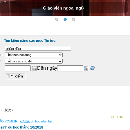
Giáo viên ngoại ngữ
Tìm kiếm nâng cao mục Tin tức
 :
:
Đến ngày
RI（読売）...
08/10/2018 -
O YOMIURI（読売), du học nhật bản,
 sinh du học tháng 10/2018