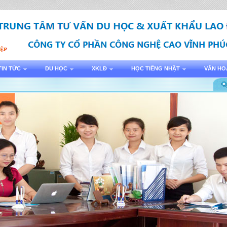
TIN TỨC
DU HỌC
XKLĐ
HỌC TIẾNG NHẬT
VĂN HO