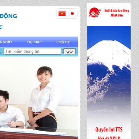
Á NHẬT
HỎI ĐÁP
LIÊN HỆ