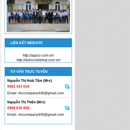
•
LIÊN KẾT WEBSITE
http://agaco.com.vn/
http://duhocvietnhat.com.vn/
•
TƯ VẤN TRỰC TUYẾN
Nguyễn Thị Hoài Tâm (Mrs)
0982 441 618
Email: vhccompany448@gmail.com
Nguyễn Thị Thiện (Mrs)
0968 830 808
Email: vhccompany448@gmail.com