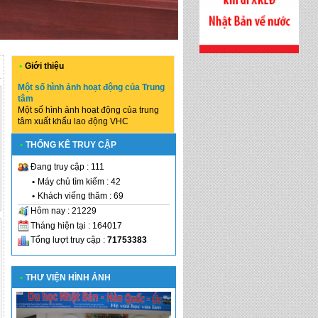
•
Giới thiệu
Một số hình ảnh hoạt động của Trung
tâm
Một số hình ảnh hoạt động của trung
tâm xuất khẩu lao động VHC
•
THỐNG KÊ TRUY CẬP
Đang truy cập : 111
•
Máy chủ tìm kiếm : 42
•
Khách viếng thăm : 69
Hôm nay : 21229
Tháng hiện tại : 164017
Tổng lượt truy cập :
71753383
•
THƯ VIỆN HÌNH ẢNH