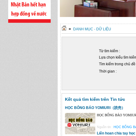
»
DANH MỤC - DỮ LIỆU
Từ tìm kiếm :
Lựa chọn kiểu tìm kiếm
Tìm kiếm trong chủ đề 
Thời gian :
Kết quả tìm kiếm trên Tin tức
HỌC BỔNG BÁO YOMIURI（読売）
HỌC BỔNG BÁO YOMIU
Nguồn tin :
HỌC BỔNG BÁ
Liên hoan chia tay học