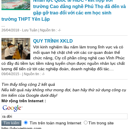
Nhân lực Quốc tế HIDC - kết hợp với
trường Cao đẳng nghề Phú Thọ đã đến và
gặp gỡ t
ra
o đổi với các em học sinh
trường THPT Yên Lập
...
26/04/2018 - Lưu Tuân | Nguồn tin : -/-
QUY TRÌNH XKLD
Với kinh nghiệm lâu năm làm trong lĩnh vực và có
mối quan hệ chặt chẽ với các cơ quan đoàn thể
chức năng, Cty cổ phần công nghệ cao Vĩnh Phúc
có đầy đủ tiềm lực tiềm năng tuyển chọn được nguồn nhân lực chất
lượng để tiến cử tới các nghiệp đoàn, doanh nghiệp đối tác....
09/04/2015 - | Nguồn tin : -/-
Tìm thấy tổng cộng 2 kết quả
Nếu kết quả này không như mong đợi, bạn hãy thử sử dụng công cụ
tìm kiếm của Google dưới đây!
Mở rộng trên Internet :
Tìm trên toàn mạng Internet
Tìm trong site
http://vhcvietnam.com