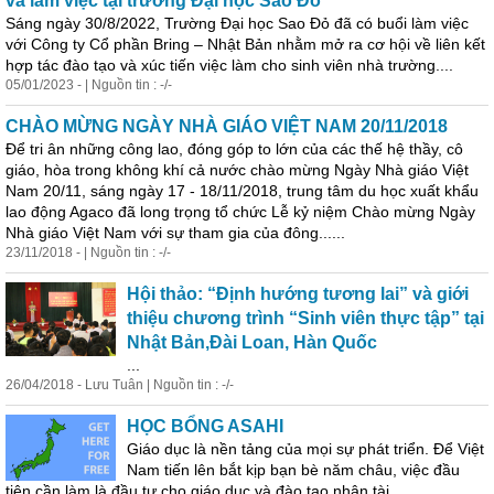
và làm việc tại trường Đại học Sao Đỏ
Sáng
ngày
30/8/2022, Trường Đại học Sao Đỏ đã có buổi làm việc
với Công ty Cổ phần Bring – Nhật Bản nhằm mở ra cơ hội về liên kết
hợp tác đào tạo và xúc tiến việc làm cho sinh viên nhà trường....
05/01/2023 - | Nguồn tin : -/-
CHÀO MỪNG NGÀY NHÀ GIÁO VIỆT NAM 20/11/2018
Để tri ân những công lao, đóng góp to lớn của các thế hệ thầy, cô
giáo, hòa trong không khí cả nước chào mừng
Ngày
Nhà giáo Việt
Nam 20/11,
sáng
ngày
17 - 18/11/2018, trung tâm du học xuất khẩu
lao động Agaco đã long trọng tổ chức Lễ kỷ niệm Chào mừng
Ngày
Nhà giáo Việt Nam với sự tham gia của đông......
23/11/2018 - | Nguồn tin : -/-
Hội thảo: “Định hướng tương lai” và giới
thiệu chương trình “Sinh viên thực tập” tại
Nhật Bản,Đài Loan, Hàn Quốc
...
26/04/2018 - Lưu Tuân | Nguồn tin : -/-
HỌC BỔNG ASAHI
Giáo dục là nền tảng của mọi sự phát triển. Để Việt
Nam tiến lên bắt kịp bạn bè năm châu, việc đầu
tiên cần làm là đầu tư cho giáo dục và đào tạo nhân tài....