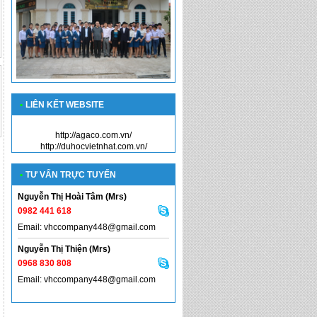
•
LIÊN KẾT WEBSITE
http://agaco.com.vn/
http://duhocvietnhat.com.vn/
•
TƯ VẤN TRỰC TUYẾN
Nguyễn Thị Hoài Tâm (Mrs)
0982 441 618
Email: vhccompany448@gmail.com
Nguyễn Thị Thiện (Mrs)
0968 830 808
Email: vhccompany448@gmail.com