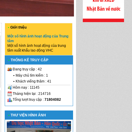
•
Giới thiệu
Một số hình ảnh hoạt động của Trung
tâm
Một số hình ảnh hoạt động của trung
tâm xuất khẩu lao động VHC
•
THỐNG KÊ TRUY CẬP
Đang truy cập : 42
•
Máy chủ tìm kiếm : 1
•
Khách viếng thăm : 41
Hôm nay : 11145
Tháng hiện tại : 214716
Tổng lượt truy cập :
71804082
•
THƯ VIỆN HÌNH ẢNH