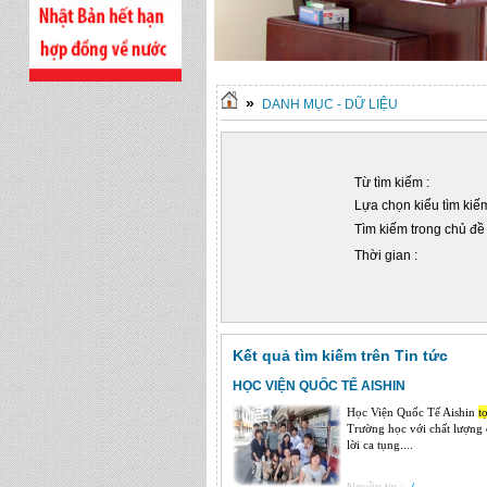
»
DANH MỤC - DỮ LIỆU
Từ tìm kiếm :
Lựa chọn kiểu tìm kiếm
Tìm kiếm trong chủ đề 
Thời gian :
Kết quả tìm kiếm trên Tin tức
HỌC VIỆN QUỐC TẾ AISHIN
Học Viện Quốc Tế Aishin
t
Trường học với chất lượng 
lời ca tụng....