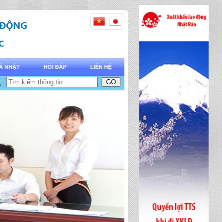
Á NHẬT
HỎI ĐÁP
LIÊN HỆ