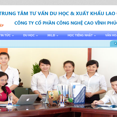
TIN TỨC
DU HỌC
XKLĐ
HỌC TIẾNG NHẬT
VĂN HO