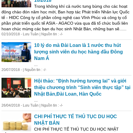
10/2018
Trong không khí cả nước tưng bừng cho các hoạt
động chào đón năm học mới, Ban hợp tác Phát triển Nhân lực Quốc
tế
- HIDC Công ty cổ phần công nghệ cao Vĩnh Phúc và công ty cổ
phần phát triển quốc
tế
ASIA - AGACO vừa qua đã tổ chức buổi liên
hoan chúc mừng các bạn du học sinh Nhật Bản, những bạn sẽ......
02/10/2018 - Lưu Tuân | Nguồn tin : -/-
10 lý do mà Đài Loan là 1 nước thu hút
lượng sinh viên du học hàng đầu Đông
Nam Á
...
20/07/2018 - | Nguồn tin : -/-
Hội thảo: “Định hướng tương lai” và giới
thiệu chương trình “Sinh viên
thực
tập” tại
Nhật Bản,Đài Loan, Hàn Quốc
...
26/04/2018 - Lưu Tuân | Nguồn tin : -/-
CHI PHÍ THỰC TẾ THỦ TỤC DU HỌC
NHẬT BẢN
CHI PHÍ THỰC TẾ THỦ TỤC DU HỌC NHẬT