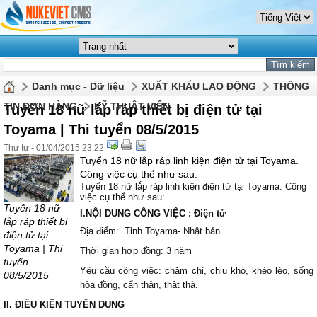
Danh mục - Dữ liệu
XUẤT KHẨU LAO ĐỘNG
THÔNG
TIN ĐƠN HÀNG
KỸ THUẬT VIÊN
Tuyển 18 nữ lắp ráp thiết bị điện tử tại
Toyama | Thi tuyển 08/5/2015
Thứ tư - 01/04/2015 23:22
Tuyển 18 nữ lắp ráp linh kiện điện tử tại Toyama.
Công việc cụ thể như sau:
Tuyển 18 nữ lắp ráp linh kiện điện tử tại Toyama. Công
việc cụ thể như sau:
Tuyển 18 nữ
I.NỘI DUNG CÔNG VIỆC : Điện tử
lắp ráp thiết bị
Địa điểm: Tỉnh Toyama- Nhật bản
điện tử tại
Toyama | Thi
Thời gian hợp đồng: 3 năm
tuyển
Yêu cầu công việc: chăm chỉ, chịu khó, khéo léo, sống
08/5/2015
hòa đồng, cẩn thận, thật thà.
II. ĐIỀU KIỆN TUYỂN DỤNG