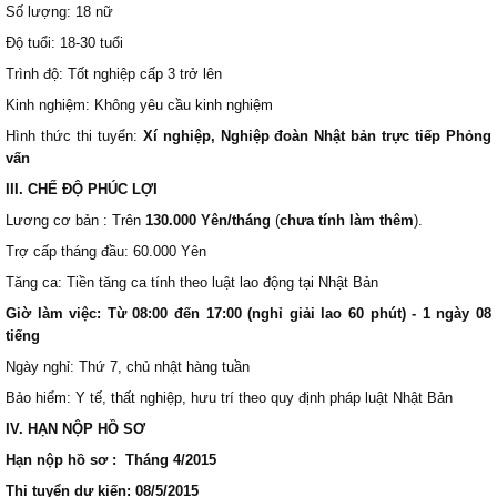
Số lượng: 18 nữ
Độ tuổi: 18-30 tuổi
Trình độ: Tốt nghiệp cấp 3 trở lên
Kinh nghiệm: Không yêu cầu kinh nghiệm
Hình thức thi tuyển:
Xí nghiệp, Nghiệp đoàn Nhật bản trực tiếp Phỏng
vấn
III. CHẾ ĐỘ PHÚC LỢI
Lương cơ bản : Trên
130.000 Yên/tháng
(
chưa tính làm thêm
).
Trợ cấp tháng đầu: 60.000 Yên
Tăng ca: Tiền tăng ca tính theo luật lao động tại Nhật Bản
Giờ làm việc: Từ 08:00 đến 17:00 (nghỉ giải lao 60 phút) - 1 ngày 08
tiếng
Ngày nghỉ: Thứ 7, chủ nhật hàng tuần
Bảo hiểm: Y tế, thất nghiệp, hưu trí theo quy định pháp luật Nhật Bản
IV. HẠN NỘP HỒ SƠ
Hạn nộp hồ sơ : Tháng 4/2015
Thi tuyển dự kiến: 08/5/2015