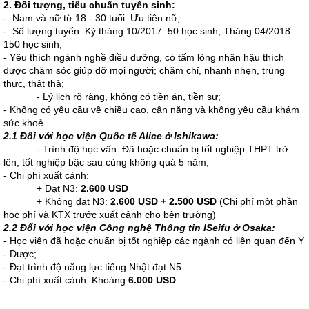
2
. Đối tượng, tiêu chuẩn
tuyển sinh:
- Nam và nữ từ 18 - 30 tuổi. Ưu tiên nữ;
- Số lượng tuyển: Kỳ tháng 10/2017: 50 học sinh; Tháng 04/2018:
150 học sinh;
- Yêu thích ngành nghề điều dưỡng, có tấm lòng nhân hậu thích
được chăm sóc giúp đỡ mọi người; chăm chỉ, nhanh nhẹn, trung
thực, thật thà;
- Lý lịch rõ ràng, không có tiền án, tiền sự;
- Không có yêu cầu về chiều cao, cân nặng và không yêu cầu khám
sức khoẻ
2.1 Đối với học viện Quốc tế Alice ở
Ishikawa:
- Trình độ học vấn: Đã hoặc chuẩn bị tốt nghiệp THPT trở
lên; tốt nghiệp bậc sau cùng không quá 5 năm;
- Chi phí xuất cảnh:
+ Đạt N3:
2.600 USD
+ Không đạt N3:
2.600 USD + 2.500 USD
(Chi phí một phần
học phí và KTX trước xuất cảnh cho bên trường)
2.2 Đối với học viện Công nghệ Thông tin ISeifu
ở Osaka
:
- Học viên đã hoặc chuẩn bị tốt nghiệp các ngành có liên quan đến Y
- Dược;
- Đạt trình độ năng lực tiếng Nhật đạt N5
- Chi phí xuất cảnh: Khoảng
6.000 USD