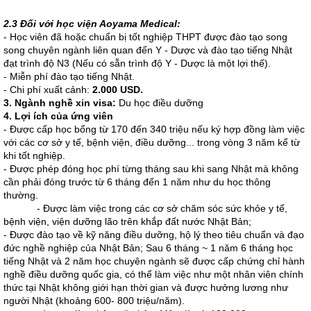
2.3 Đối với học viện Aoyama Medical:
- Học viên đã hoặc chuẩn bị tốt nghiệp THPT được đào tạo song
song chuyên ngành liên quan đến Y - Dược và đào tạo tiếng Nhật
đạt trình độ N3 (Nếu có sẵn trình độ Y - Dược là một lợi thế).
- Miễn phí đào tạo tiếng Nhật.
- Chi phí xuất cảnh:
2.000 USD.
3
. Ngành nghề xin visa:
Du học điều dưỡng
4
. Lợi ích của ứng viên
- Được cấp học bổng từ 170 đến 340 triệu nếu ký hợp đồng làm việc
với các cơ sở y tế, bệnh viện, điều dưỡng... trong vòng 3 năm kể từ
khi tốt nghiệp.
- Được phép đóng học phí từng tháng sau khi sang Nhật mà không
cần phải đóng trước từ 6 tháng đến 1 năm như du học thông
thường.
- Được làm việc trong các cơ sở chăm sóc sức khỏe y tế,
bệnh viện, viện dưỡng lão trên khắp đất nước Nhật Bản;
- Được đào tạo về kỹ năng điều dưỡng, hộ lý theo tiêu chuẩn và đạo
đức nghề nghiệp của Nhật Bản; Sau 6 tháng ~ 1 năm 6 tháng học
tiếng Nhật và 2 năm học chuyên ngành sẽ được cấp chứng chỉ hành
nghề điều dưỡng quốc gia, có thể làm việc như một nhân viên chính
thức tại Nhật không giới hạn thời gian và được hưởng lương như
người Nhật (khoảng 600- 800 triệu/năm).