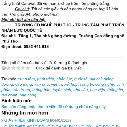
trắng (thắt Caravat đối với nam); chụp trên nền phông trắng.
Ghi chú
: Tất cả các giấy tờ đều photo công chứng 03 bản
trên khổ giấy A4, photo một mặt.
Mọi chi tiết xin liên hệ:
TRƯỜNG CĐ NGHỀ PHÚ THỌ - TRUNG TÂM PHÁT TRIỂN
NHÂN LỰC QUỐC TẾ
Địa chỉ:
T
ầng 1,
T
òa nhà giảng đường,
T
rường
C
ao đẳng
n
ghề
Phú Thọ
Điện thoại:
0982 441 618
Tổng số điểm của bài viết là: 0 trong 0 đánh giá
Click để đánh giá bài viết
Từ khóa:
trung tâm
,
phát triển
,
nhân lực
,
quốc tế
,
địa chỉ
,
giảng
đường
,
cao đẳng
,
vân phú
,
việt trì
,
kết hợp
,
công ty
,
công nghệ
,
vĩnh
phúc
,
trân trọng
,
thông báo
,
tuyển sinh
,
nhu cầu
,
học viện
,
thông tin
,
tập đoàn
,
bản công
Bình luận mới
Bạn cần đăng nhập thành viên để sử dụng chức năng này
Những tin mới hơn
GIẤY PHÉP KINH DOANH
(04/01/2023)
GIẤY PHÉP HOẠT ĐỘNG DỊCH VỤ ĐƯA NGƯỜI LAO ĐỘNG ĐI