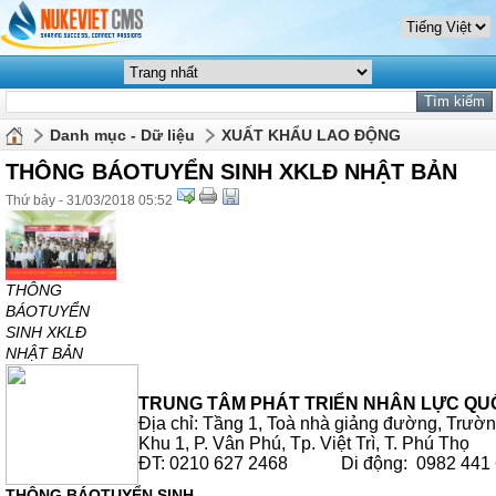
Danh mục - Dữ liệu
XUẤT KHẨU LAO ĐỘNG
THÔNG BÁOTUYỂN SINH XKLĐ NHẬT BẢN
Thứ bảy - 31/03/2018 05:52
THÔNG
BÁOTUYỂN
SINH XKLĐ
NHẬT BẢN
TRUNG TÂM PHÁT TRIỂN NHÂN LỰC QU
Địa chỉ: Tầng 1, Toà nhà giảng đường, Trư
Khu 1, P. Vân Phú, Tp. Việt Trì, T. Phú Thọ
ĐT: 0210 627 2468 Di động: 0982 441 
THÔNG BÁOTUYỂN SINH