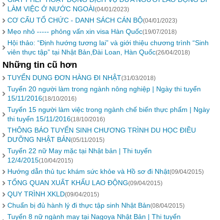
LÀM VIỆC Ở NƯỚC NGOÀI
(04/01/2023)
CƠ CẤU TỔ CHỨC - DANH SÁCH CÁN BỘ
(04/01/2023)
Mẹo nhỏ ----- phỏng vấn xin visa Hàn Quốc
(19/07/2018)
Hội thảo: “Định hướng tương lai” và giới thiệu chương trình “Sinh
viên thực tập” tại Nhật Bản,Đài Loan, Hàn Quốc
(26/04/2018)
Những tin cũ hơn
TUYỂN DỤNG ĐƠN HÀNG ĐI NHẬT
(31/03/2018)
Tuyển 20 người làm trong ngành nông nghiệp | Ngày thi tuyển
15/11/2016
(18/10/2016)
Tuyển 15 người làm việc trong ngành chế biến thực phẩm | Ngày
thi tuyển 15/11/2016
(18/10/2016)
THÔNG BÁO TUYỂN SINH CHƯƠNG TRÌNH DU HỌC ĐIỀU
DƯỠNG NHẬT BẢN
(05/11/2015)
Tuyển 22 nữ May mặc tại Nhật bản | Thi tuyển
12/4/2015
(10/04/2015)
Hướng dẫn thủ tục khám sức khỏe và Hồ sơ đi Nhật
(09/04/2015)
TỔNG QUAN XUẤT KHẨU LAO ĐỘNG
(09/04/2015)
QUY TRÌNH XKLD
(09/04/2015)
Chuẩn bị đủ hành lý đi thực tập sinh Nhật Bản
(08/04/2015)
Tuyển 8 nữ ngành may tại Nagoya Nhật Bản | Thi tuyển