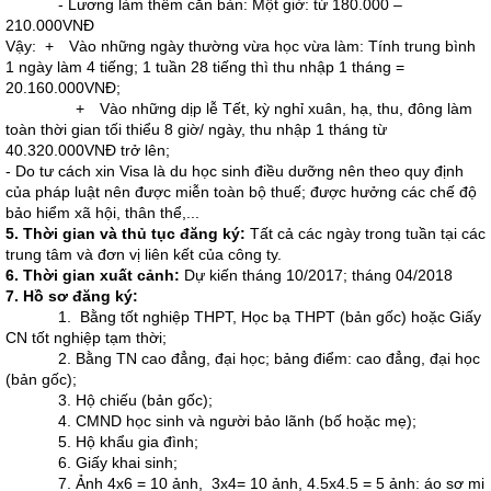
- Lương làm thêm căn bản: Một giờ: từ 180.000 –
210.000VNĐ
Vậy: + Vào những ngày thường vừa học vừa làm: Tính trung bình
1 ngày làm 4 tiếng; 1 tuần 28 tiếng thì thu nhập 1 tháng =
20.160.000VNĐ;
+ Vào những dịp lễ Tết, kỳ nghỉ xuân, hạ, thu, đông làm
toàn thời gian tối thiểu 8 giờ/ ngày, thu nhập 1 tháng từ
40.320.000VNĐ trở lên;
- Do tư cách xin Visa là du học sinh điều dưỡng nên theo quy định
của pháp luật nên được miễn toàn bộ thuế; được hưởng các chế độ
bảo hiểm xã hội, thân thể,...
5
. Thời gian và thủ tục đăng ký:
Tất cả các ngày trong tuần tại các
trung tâm và đơn vị liên kết của công ty.
6
. Thời gian xuất cảnh:
Dự kiến tháng 10/2017; tháng 04/2018
7
. Hồ sơ đăng ký:
1. Bằng tốt nghiệp THPT, Học bạ THPT (bản gốc) hoặc Giấy
CN tốt nghiệp tạm thời;
2. Bằng TN cao đẳng, đại học; bảng điểm: cao đẳng, đại học
(bản gốc);
3. Hộ chiếu (bản gốc);
4. CMND học sinh và người bảo lãnh (bố hoặc mẹ);
5. Hộ khẩu gia đình;
6. Giấy khai sinh;
7. Ảnh 4x6 = 10 ảnh, 3x4= 10 ảnh, 4.5x4.5 = 5 ảnh: áo sơ mi