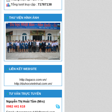
Tổng lượt truy cập :
71787138
•
THƯ VIỆN HÌNH ẢNH
•
LIÊN KẾT WEBSITE
http://agaco.com.vn/
http://duhocvietnhat.com.vn/
•
TƯ VẤN TRỰC TUYẾN
Nguyễn Thị Hoài Tâm (Mrs)
0982 441 618