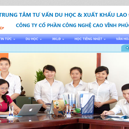
TIN TỨC
DU HỌC
XKLĐ
HỌC TIẾNG NHẬT
VĂN HO