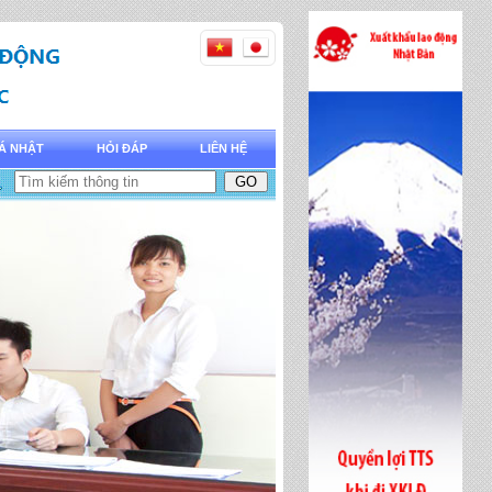
Á NHẬT
HỎI ĐÁP
LIÊN HỆ