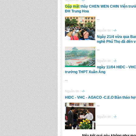
Nguồn tin :
-/-
Gặp
mặt
thầy CHEN WEN CHIN Viện trưởn
ĐH Trung Hoa
...
Nguồn tin :
-/-
Ngày 21/4 vừa qua Ban
nghề Phú Thọ đã đến 
...
Nguồn tin :
-/-
ngày 11/04 HIDC - VHC
trưởng THPT Xuân Áng
...
Nguồn tin :
-/-
HIDC - VHC - AGACO -C.E.O Bàn thảo hợ
...
Nguồn tin :
-/-
Nếu kết quả này không như mon