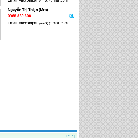
Email: vhccompany448@gmail.com
Nguyễn Thị Thiện (Mrs)
0968 830 808
Email: vhccompany448@gmail.com
[ TOP ]