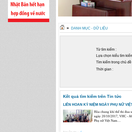
»
DANH MỤC - DỮ LIỆU
Từ tìm kiếm :
Lựa chọn kiểu tìm kiếm
Tìm kiếm trong chủ đề 
Thời gian :
Kết quả tìm kiếm trên Tin tức
LIÊN HOAN KỶ NIỆM NGÀY PHỤ NỮ VIỆT
Hòa chung khí thế thi đua 
ngày 20/10/2017, VHC - AG
Phụ nữ Việt Nam....