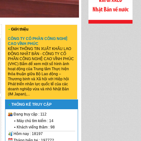
•
Giới thiệu
CÔNG TY CỔ PHẦN CÔNG NGHỆ
CAO VĨNH PHÚC
KÊNH THÔNG TIN XUẤT KHẨU LAO
ĐỘNG NHẬT BẢN - CÔNG TY CỔ
PHẦN CÔNG NGHỆ CAO VĨNH PHÚC
(VHC) Bấm để xem một số hình ảnh
hoạt động của Trung tâm Thực hiện
thỏa thuận giữa Bộ Lao động –
Thương binh và Xã hội với Hiệp hội
Phát triển nhân lực quốc tế của các
doanh nghiệp vừa và nhỏ Nhật Bản
(IM Japan),...
•
THỐNG KÊ TRUY CẬP
Đang truy cập : 112
•
Máy chủ tìm kiếm : 14
•
Khách viếng thăm : 98
Hôm nay : 18197
Tháng hiện tại : 197772