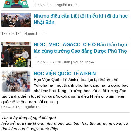
19/07/2018 - | Nguồn tin : -/-
Những điều cần biết tối thiểu khi đi du học
Nhật Bản
...
18/07/2018 - | Nguồn tin : -/-
HIDC - VHC - AGACO -C.E.O Bàn thảo hợp
tác cùng trường Cao đẳng Dược Phú Thọ
...
10/04/2018 - Lưu Tuân | Nguồn tin : -/-
HỌC VIỆN QUỐC TẾ AISHIN
Học Viện Quốc Tế Aishin tọa lạc tại thành phố
Yokohama, một thành phố hải cảng năng động bậc
nhất xứ Phù Tang. Trường học với chất lượng đào
tạo và địa điểm tuyệt vời của Yokohama là điều khiến cho sinh viên
quốc tế không ngớt lời ca tụng....
06/04/2015 - | Nguồn tin : -/-
Tìm thấy tổng cộng 4 kết quả
Nếu kết quả này không như mong đợi, bạn hãy thử sử dụng công cụ
tìm kiếm của Google dưới đây!