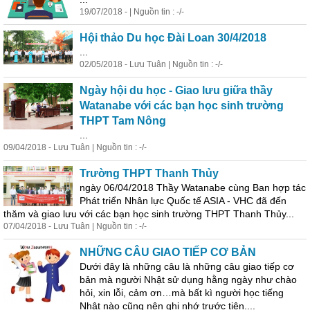
19/07/2018 - | Nguồn tin : -/-
Hội thảo Du học Đài Loan 30/4/2018
...
02/05/2018 - Lưu Tuân | Nguồn tin : -/-
Ngày hội du học - Giao lưu giữa thầy
Watanabe với các bạn học sinh trường
THPT Tam Nông
...
09/04/2018 - Lưu Tuân | Nguồn tin : -/-
Trường THPT Thanh Thủy
ngày 06/04/2018 Thầy Watanabe cùng Ban hợp tác
Phát triển Nhân lực Quốc tế ASIA - VHC đã đến
thăm và giao lưu với các bạn học sinh trường THPT Thanh Thủy...
07/04/2018 - Lưu Tuân | Nguồn tin : -/-
NHỮNG CÂU GIAO TIẾP CƠ BẢN
Dưới đây là những câu là những câu giao tiếp cơ
bản mà người Nhật sử dụng hằng ngày như chào
hỏi, xin lỗi, cảm ơn…mà bất kì người học tiếng
Nhật nào cũng nên ghi nhớ trước tiên....