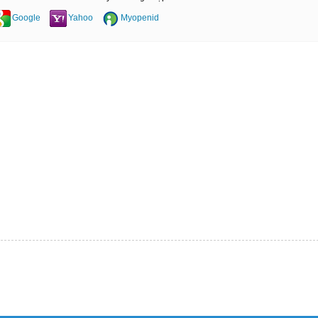
Google
Yahoo
Myopenid