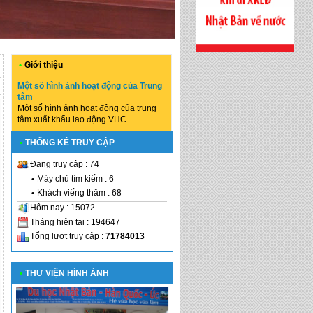
•
Giới thiệu
Một số hình ảnh hoạt động của Trung
tâm
Một số hình ảnh hoạt động của trung
tâm xuất khẩu lao động VHC
•
THỐNG KÊ TRUY CẬP
Đang truy cập : 74
•
Máy chủ tìm kiếm : 6
•
Khách viếng thăm : 68
Hôm nay : 15072
Tháng hiện tại : 194647
Tổng lượt truy cập :
71784013
•
THƯ VIỆN HÌNH ẢNH