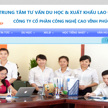
TIN TỨC
DU HỌC
XKLĐ
HỌC TIẾNG NHẬT
VĂN HO