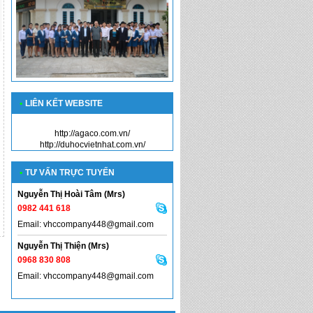
•
LIÊN KẾT WEBSITE
http://agaco.com.vn/
http://duhocvietnhat.com.vn/
•
TƯ VẤN TRỰC TUYẾN
Nguyễn Thị Hoài Tâm (Mrs)
0982 441 618
Email: vhccompany448@gmail.com
Nguyễn Thị Thiện (Mrs)
0968 830 808
Email: vhccompany448@gmail.com