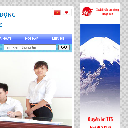
Á NHẬT
HỎI ĐÁP
LIÊN HỆ