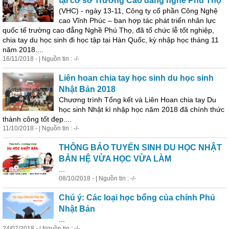
tại cơ sở Trường Cao đằng nghề Phú Thọ
(VHC) - ngày 13-11, Công ty cổ phần Công Nghệ
cao Vĩnh Phúc – ban hợp tác phát triển nhân lực
quốc tế trường cao đẳng Nghề Phú Thọ, đã tổ chức lễ tốt nghiệp,
chia tay du học sinh đi học tập tại Hàn Quốc, kỳ nhập học tháng 11
năm 2018....
16/11/2018 - | Nguồn tin : -/-
Liên hoan chia tay học sinh du học sinh
Nhật Bản 2018
Chương trình Tổng kết và Liên Hoan chia tay Du
học sinh Nhật kì nhập học năm 2018 đã chính thức
thành công tốt đẹp....
11/10/2018 - | Nguồn tin : -/-
THÔNG BÁO TUYỂN SINH DU HỌC NHẬT
BẢN HỆ VỪA HỌC VỪA LÀM
...
08/10/2018 - | Nguồn tin : -/-
Chú ý: Các loại học bổng của chính Phủ
Nhật Bản
...
24/07/2018 - | Nguồn tin : -/-