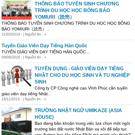
THÔNG BÁO TUYỂN SINH CHƯƠNG
TRÌNH DU HỌC HỌC BỔNG BÁO
YOMIURI（読売）
THÔNG BÁO TUYỂN SINH CHƯƠNG TRÌNH DU HỌC HỌC BỔNG
BÁO YOMIURI（読売）...
31/03/2018 - | Nguồn tin : -/-
Tuyển
Giáo
Viên
Dạy Tiếng Hàn Quốc
TUYỂN GIÁO VIÊN DẠY TIẾNG HÀN QUỐC...
09/08/2016 - | Nguồn tin : -/-
TUYỂN DỤNG - GIÁO VIÊN DẠY TIẾNG
NHẬT CHO DU HỌC SINH VÀ TU NGHIỆP
SINH
Công ty CP Công nghệ cao Vĩnh Phúc cần tuyển
giáo
viên
dạy tiếng Nhật...
18/11/2015 - | Nguồn tin : -/-
TRƯỜNG NHẬT NGỮ UMIKAZE (ASIA
HOUSE)
Bạn đang băn khoăn trong việc lựa chọn một ngôi
trường bên đất nước Nhật Bản xa xôi để tiếp tục
con đường học tập tiếng Nhật mà mình yêu thích?