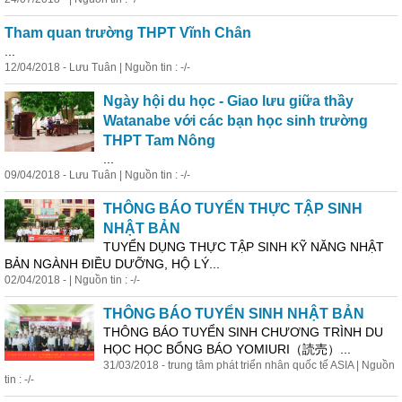
Tham quan trường THPT Vĩnh Chân
...
12/04/2018 - Lưu Tuân | Nguồn tin : -/-
Ngày hội du học - Giao lưu giữa thầy
Watanabe với các bạn học sinh trường
THPT Tam Nông
...
09/04/2018 - Lưu Tuân | Nguồn tin : -/-
THÔNG BÁO TUYỂN THỰC TẬP SINH
NHẬT BẢN
TUYỂN DỤNG THỰC TẬP SINH KỸ NĂNG NHẬT
BẢN NGÀNH ĐIỀU DƯỠNG, HỘ LÝ...
02/04/2018 - | Nguồn tin : -/-
THÔNG BÁO TUYỂN SINH NHẬT BẢN
THÔNG BÁO TUYỂN SINH CHƯƠNG TRÌNH DU
HỌC HỌC BỔNG BÁO YOMIURI（読売）...
31/03/2018 - trung tâm phát triển nhân quốc tế ASIA | Nguồn
tin : -/-