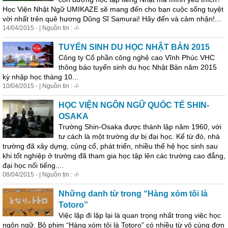
Học Viện Nhật Ngữ UMIKAZE sẽ mang đến cho bạn cuộc sống tuyệt
vời nhất trên quê hương Dũng Sĩ Samurai! Hãy đến và cảm nhận!...
14/04/2015 - | Nguồn tin : -/-
TUYỂN SINH DU HỌC NHẬT BẢN 2015
Công ty Cổ phần công nghệ cao Vĩnh Phúc VHC
thông báo tuyển sinh du học Nhật Bản năm 2015
kỳ nhập học tháng 10...
10/04/2015 - | Nguồn tin : -/-
HỌC VIỆN NGÔN NGỮ QUỐC TẾ SHIN-
OSAKA
Trường Shin-Osaka được thành lập năm 1960, với
tư cách là một trường dự bị đại học. Kể từ đó, nhà
trường đã xây dựng, củng cố, phát triển, nhiều thế hệ học sinh sau
khi tốt nghiệp ở trường đã tham gia học tập lên các trường cao đẳng,
đại học nổi tiếng....
08/04/2015 - | Nguồn tin : -/-
Những danh từ trong “Hàng xóm tôi là
Totoro”
Việc lặp đi lặp lại là quan trọng nhất trong việc học
ngôn ngữ. Bộ phim “Hàng xóm tôi là Totoro” có nhiều từ vô cùng đơn