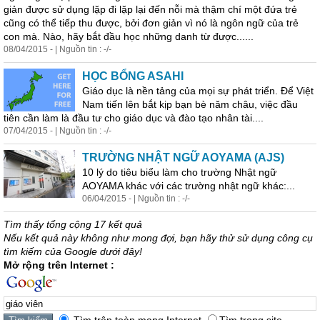
giản được sử dụng lặp đi lặp lại đến nỗi mà thậm chí một đứa trẻ
cũng có thể tiếp thu được, bởi đơn giản vì nó là ngôn ngữ của trẻ
con mà. Nào, hãy bắt đầu học những danh từ được......
08/04/2015 - | Nguồn tin : -/-
HỌC BỔNG ASAHI
Giáo
dục là nền tảng của mọi sự phát triển. Để Việt
Nam tiến lên bắt kịp bạn bè năm châu, việc đầu
tiên cần làm là đầu tư cho
giáo
dục và đào tạo nhân tài....
07/04/2015 - | Nguồn tin : -/-
TRƯỜNG NHẬT NGỮ AOYAMA (AJS)
10 lý do tiêu biểu làm cho trường Nhật ngữ
AOYAMA khác với các trường nhật ngữ khác:...
06/04/2015 - | Nguồn tin : -/-
Tìm thấy tổng cộng 17 kết quả
Nếu kết quả này không như mong đợi, bạn hãy thử sử dụng công cụ
tìm kiếm của Google dưới đây!
Mở rộng trên Internet :