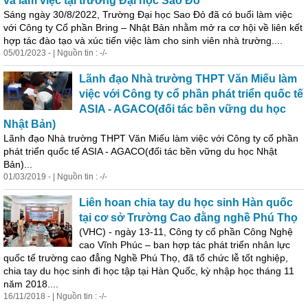
và làm việc tại trường Đại học Sao Đỏ
Sáng ngày 30/8/2022, Trường Đại học Sao Đỏ đã có buổi làm việc
với Công ty Cổ phần Bring – Nhật Bản nhằm mở ra cơ hội về liên kết
hợp
tác
đào tạo và xúc tiến việc làm cho sinh viên nhà trường....
05/01/2023 - | Nguồn tin : -/-
Lãnh đạo Nhà trường THPT Văn Miếu làm
việc với Công ty cổ phần phát triển quốc tế
ASIA - AGACO(đối
tác
bền vững du học
Nhật Bản)
Lãnh đạo Nhà trường THPT Văn Miếu làm việc với Công ty cổ phần
phát triển quốc tế ASIA - AGACO(đối
tác
bền vững du học Nhật
Bản)...
01/03/2019 - | Nguồn tin : -/-
Liên hoan chia tay du học sinh Hàn quốc
tại cơ sở Trường Cao đằng nghề Phú Thọ
(VHC) - ngày 13-11, Công ty cổ phần Công Nghệ
cao Vĩnh Phúc – ban
hợp
tác
phát triển nhân lực
quốc tế trường cao đẳng Nghề Phú Thọ, đã tổ chức lễ tốt nghiệp,
chia tay du học sinh đi học tập tại Hàn Quốc, kỳ nhập học tháng 11
năm 2018....
16/11/2018 - | Nguồn tin : -/-