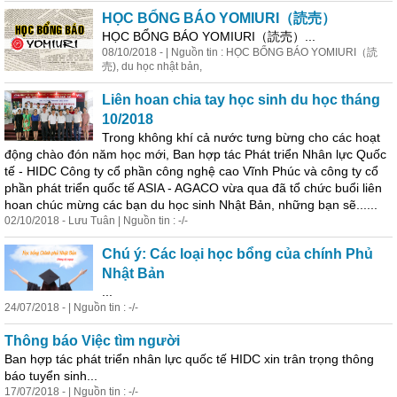
HỌC BỔNG BÁO YOMIURI（読売）
HỌC BỔNG BÁO YOMIURI（読売）...
08/10/2018 - | Nguồn tin : HỌC BỔNG BÁO YOMIURI（読
売), du học nhật bản,
Liên hoan chia tay học sinh du học tháng
10/2018
Trong không khí cả nước tưng bừng cho các hoạt
động chào đón năm học mới, Ban
hợp
tác
Phát triển Nhân lực Quốc
tế - HIDC Công ty cổ phần công nghệ cao Vĩnh Phúc và công ty cổ
phần phát triển quốc tế ASIA - AGACO vừa qua đã tổ chức buổi liên
hoan chúc mừng các bạn du học sinh Nhật Bản, những bạn sẽ......
02/10/2018 - Lưu Tuân | Nguồn tin : -/-
Chú ý: Các loại học bổng của chính Phủ
Nhật Bản
...
24/07/2018 - | Nguồn tin : -/-
Thông báo Việc tìm người
Ban
hợp
tác
phát triển nhân lực quốc tế HIDC xin trân trọng thông
báo tuyển sinh...
17/07/2018 - | Nguồn tin : -/-