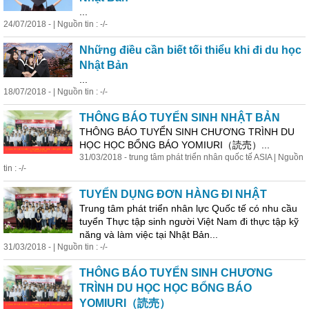
...
24/07/2018 - | Nguồn tin : -/-
Những điều cần biết tối thiểu khi đi du
học
Nhật Bản
...
18/07/2018 - | Nguồn tin : -/-
THÔNG BÁO TUYỂN SINH NHẬT BẢN
THÔNG BÁO TUYỂN SINH CHƯƠNG TRÌNH DU
HỌC HỌC BỔNG BÁO YOMIURI（読売）...
31/03/2018 - trung tâm phát triển nhân quốc tế ASIA | Nguồn
tin : -/-
TUYỂN DỤNG ĐƠN HÀNG ĐI NHẬT
Trung tâm phát triển nhân lực Quốc tế có nhu cầu
tuyển Thực tập sinh người Việt Nam đi thực tập kỹ
năng và làm việc tại Nhật Bản...
31/03/2018 - | Nguồn tin : -/-
THÔNG BÁO TUYỂN SINH CHƯƠNG
TRÌNH DU HỌC HỌC BỔNG BÁO
YOMIURI（読売）