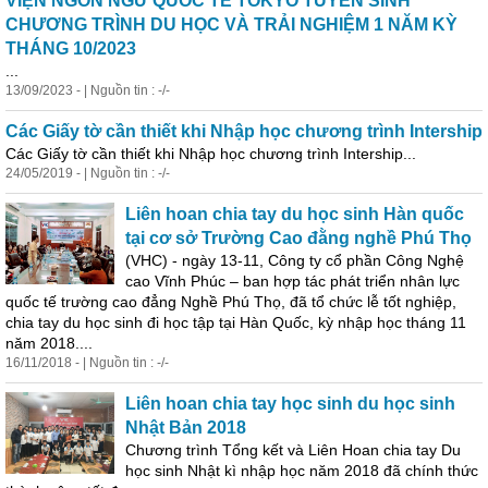
VIỆN NGÔN NGỮ QUỐC TẾ TOKYO TUYỂN SINH
CHƯƠNG TRÌNH DU HỌC VÀ TRẢI NGHIỆM 1 NĂM KỲ
THÁNG 10/2023
...
13/09/2023 - | Nguồn tin : -/-
Các Giấy tờ cần thiết khi
Nhập
học
chương trình Intership
Các Giấy tờ cần thiết khi
Nhập
học
chương trình Intership...
24/05/2019 - | Nguồn tin : -/-
Liên hoan chia tay du
học
sinh Hàn quốc
tại cơ sở Trường Cao đằng nghề Phú Thọ
(VHC) - ngày 13-11, Công ty cổ phần Công Nghệ
cao Vĩnh Phúc – ban hợp tác phát triển nhân lực
quốc tế trường cao đẳng Nghề Phú Thọ, đã tổ chức lễ tốt nghiệp,
chia tay du
học
sinh đi
học
tập tại Hàn Quốc, kỳ
nhập
học
tháng 11
năm 2018....
16/11/2018 - | Nguồn tin : -/-
Liên hoan chia tay
học
sinh du
học
sinh
Nhật Bản 2018
Chương trình Tổng kết và Liên Hoan chia tay Du
học
sinh Nhật kì
nhập
học
năm 2018 đã chính thức