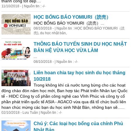
thành công tốt đẹp....
11/10/2018 - | Nguồn tin : -/-
HỌC BỔNG BÁO YOMIURI（読売）
HỌC BỔNG BÁO YOMIURI（読売）...
08/10/2018 - | Nguồn tin : HỌC BỔNG BÁO YOMIURI（読
売), du
học
nhật bản,
THÔNG BÁO TUYỂN SINH DU HỌC NHẬT
BẢN HỆ VỪA HỌC VỪA LÀM
...
08/10/2018 - | Nguồn tin : -/-
Liên hoan chia tay
học
sinh du
học
tháng
10/2018
Trong không khí cả nước tưng bừng cho các hoạt
động chào đón năm
học
mới, Ban hợp tác Phát triển Nhân lực Quốc
tế - HIDC Công ty cổ phần công nghệ cao Vĩnh Phúc và công ty cổ
phần phát triển quốc tế ASIA - AGACO vừa qua đã tổ chức buổi liên
hoan chúc mừng các bạn du
học
sinh Nhật Bản, những bạn sẽ......
02/10/2018 - Lưu Tuân | Nguồn tin : -/-
Chú ý: Các loại
học
bổng của chính Phủ
Nhật Bản