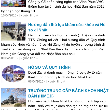
Công ty Cổ phần công nghệ cao Vĩnh Phúc VHC
thông báo tuyển sinh du
học
Nhật Bản năm 2015
kỳ
nhập
học
tháng 10...
10/04/2015 - | Nguồn tin : -/-
Hướng dẫn thủ tục khám sức khỏe và Hồ
sơ đi Nhật
Đề thuận tiện cho thực tập sinh (TTS) và gia đình
TTS. Chúng tôi viết 1 bài hướng dẫn về Quy trình
khám sức khỏe và nộp hồ sơ khi đăng ký dự tuyển chương trình đi
xuất khẩu lao động sang Nhật Bản theo diện phái cử lao động Việt
Nam giữa Công ty và đối tác Nhật Bản như sau:...
09/04/2015 - | Nguồn tin : -/-
HỒ SƠ VÀ QUY TRÌNH
Dưới đây là danh mục những hồ sơ giấy tờ cần
thiết cũng như quy trình du
học
Nhật Bản...
06/04/2015 - | Nguồn tin : -/-
TRƯỜNG TRUNG CẤP BÁCH KHOA NHẬT
BẢN (HIMEJI)
Học
viện bách khoa Nhật Bản được thành lập vào
năm 1995 với mục đích đào tạo những nhân lực ưu