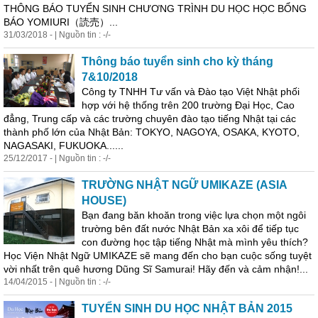
THÔNG BÁO TUYỂN SINH CHƯƠNG TRÌNH DU HỌC HỌC BỔNG
BÁO YOMIURI（読売）...
31/03/2018 - | Nguồn tin : -/-
Thông báo tuyển sinh cho kỳ tháng
7&10/2018
Công ty TNHH Tư vấn và Đào tạo Việt Nhật phối
hợp với hệ thống trên 200 trường Đại
Học
, Cao
đẳng, Trung cấp và các trường chuyên đào tạo tiếng Nhật tại các
thành phố lớn của Nhật Bản: TOKYO, NAGOYA, OSAKA, KYOTO,
NAGASAKI, FUKUOKA......
25/12/2017 - | Nguồn tin : -/-
TRƯỜNG NHẬT NGỮ UMIKAZE (ASIA
HOUSE)
Bạn đang băn khoăn trong việc lựa chọn một ngôi
trường bên đất nước Nhật Bản xa xôi để tiếp tục
con đường
học
tập tiếng Nhật mà mình yêu thích?
Học
Viện Nhật Ngữ UMIKAZE sẽ mang đến cho bạn cuộc sống tuyệt
vời nhất trên quê hương Dũng Sĩ Samurai! Hãy đến và cảm nhận!...
14/04/2015 - | Nguồn tin : -/-
TUYỂN SINH DU HỌC NHẬT BẢN 2015