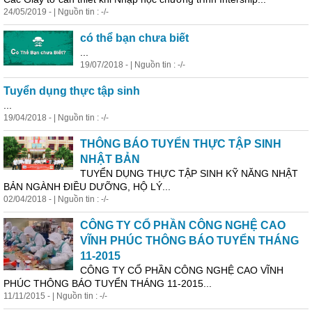
24/05/2019 - | Nguồn tin : -/-
có thể bạn chưa biết
...
19/07/2018 - | Nguồn tin : -/-
Tuyển dụng thực tập sinh
...
19/04/2018 - | Nguồn tin : -/-
THÔNG BÁO TUYỂN THỰC TẬP SINH
NHẬT BẢN
TUYỂN DỤNG THỰC TẬP SINH KỸ NĂNG NHẬT
BẢN NGÀNH ĐIỀU DƯỠNG, HỘ LÝ...
02/04/2018 - | Nguồn tin : -/-
CÔNG TY CỔ PHẦN CÔNG NGHỆ CAO
VĨNH PHÚC THÔNG BÁO TUYỂN THÁNG
11-2015
CÔNG TY CỔ PHẦN CÔNG NGHỆ CAO VĨNH
PHÚC THÔNG BÁO TUYỂN THÁNG 11-2015...
11/11/2015 - | Nguồn tin : -/-