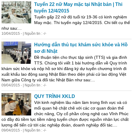
Tuyển 22 nữ May mặc tại Nhật bản | Thi
tuyển 12/4/2015
Tuyển gấp 22 nữ độ tuổi từ 19-36 có kinh nghiệm
May mặc. Thi tuyển ngày 12/4/2015. Chi tiết cụ thể
như sau:...
10/04/2015 - | Nguồn tin : -/-
Hướng dẫn thủ tục khám sức khỏe và Hồ
sơ đi Nhật
Đề thuận tiện cho thực tập sinh (TTS) và gia đình
TTS. Chúng tôi viết 1 bài hướng dẫn về Quy trình
khám sức khỏe và nộp hồ sơ khi đăng ký dự tuyển chương trình đi
xuất khẩu lao động sang Nhật Bản theo diện phái cử lao động Việt
Nam giữa Công ty và đối tác Nhật Bản như sau:...
09/04/2015 - | Nguồn tin : -/-
QUY TRÌNH XKLD
Với kinh nghiệm lâu năm làm trong lĩnh vực và có
mối quan hệ chặt chẽ với các cơ quan đoàn thể
chức năng, Cty cổ phần công nghệ cao Vĩnh Phúc
có đầy đủ tiềm lực tiềm năng tuyển chọn được nguồn nhân lực chất
lượng để tiến cử tới các nghiệp đoàn, doanh nghiệp đối tác....
09/04/2015 - | Nguồn tin : -/-