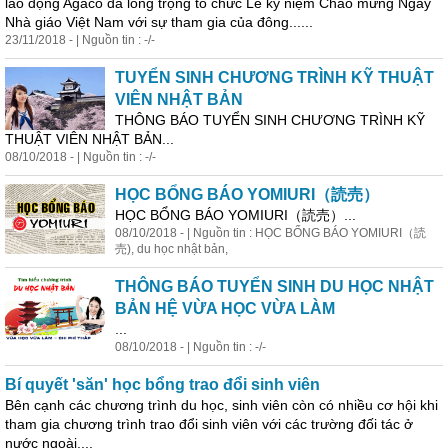
lao động Agaco đã long trọng tổ chức Lễ kỷ niệm Chào mừng Ngày
Nhà giáo Việt Nam với sự tham gia của đông......
23/11/2018 - | Nguồn tin : -/-
TUYỂN SINH CHƯƠNG TRÌNH KỸ THUẬT
VIÊN NHẬT BẢN
THÔNG BÁO TUYỂN SINH CHƯƠNG TRÌNH KỸ
THUẬT VIÊN NHẬT BẢN...
08/10/2018 - | Nguồn tin : -/-
HỌC BỔNG BÁO YOMIURI（読売）
HỌC BỔNG BÁO YOMIURI（読売）...
08/10/2018 - | Nguồn tin : HỌC BỔNG BÁO YOMIURI（読
売), du
học
nhật bản,
THÔNG BÁO TUYỂN SINH DU HỌC NHẬT
BẢN HỆ VỪA HỌC VỪA LÀM
...
08/10/2018 - | Nguồn tin : -/-
Bí quyết 'săn'
học
bổng trao đổi sinh viên
Bên cạnh các chương trình du
học
, sinh viên còn có nhiều cơ hội khi
tham gia chương trình trao đổi sinh viên với các trường đối tác ở
nước ngoài....