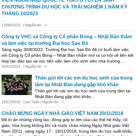
VIỆN NGÔN NGỮ QUỐC TẾ TOKYO TUYỂN SINH
CHƯƠNG TRÌNH DU HỌC VÀ TRẢI NGHIỆM 1 NĂM KỲ
THÁNG 10/2023
...
13/09/2023 - | Nguồn tin : -/-
Công ty VHC và Công ty Cổ phần Bring – Nhật Bản thăm
và làm việc tại trường Đại
học
Sao Đỏ
Sáng ngày 30/8/2022, Trường Đại
học
Sao Đỏ đã có buổi làm việc
với Công ty Cổ phần Bring – Nhật Bản nhằm mở ra cơ hội về liên kết
hợp tác đào tạo và xúc tiến việc làm cho sinh viên nhà trường....
05/01/2023 - | Nguồn tin : -/-
Thân gửi tới các em du
học
sinh của trung
tâm tại Nhật Bản đang gặp khó khăn
Thân gửi tới các em du
học
sinh của trung tâm tại
Nhật Bản đang gặp khó khăn...
18/12/2018 - Lưu Tuân | Nguồn tin : -/-
CHÀO MỪNG NGÀY NHÀ GIÁO VIỆT NAM 20/11/2018
Để tri ân những công lao, đóng góp to lớn của các thế hệ thầy, cô
giáo, hòa trong không khí cả nước chào mừng Ngày Nhà giáo Việt
Nam 20/11, sáng ngày 17 - 18/11/2018, trung tâm du
học
xuất khẩu