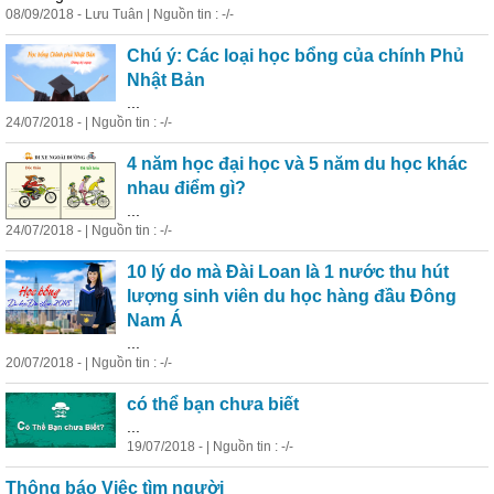
08/09/2018 - Lưu Tuân | Nguồn tin : -/-
Chú ý: Các loại
học
bổng của chính Phủ
Nhật Bản
...
24/07/2018 - | Nguồn tin : -/-
4 năm
học
đại
học
và 5 năm du
học
khác
nhau điểm gì?
...
24/07/2018 - | Nguồn tin : -/-
10 lý do mà Đài Loan là 1 nước thu hút
lượng sinh viên du
học
hàng đầu Đông
Nam Á
...
20/07/2018 - | Nguồn tin : -/-
có thể bạn chưa biết
...
19/07/2018 - | Nguồn tin : -/-
Thông báo Việc tìm người