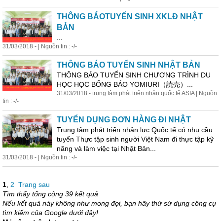
THÔNG BÁOTUYỂN SINH XKLĐ NHẬT
BẢN
...
31/03/2018 - | Nguồn tin : -/-
THÔNG BÁO TUYỂN SINH NHẬT BẢN
THÔNG BÁO TUYỂN SINH CHƯƠNG TRÌNH DU
HỌC HỌC BỔNG BÁO YOMIURI（読売）...
31/03/2018 - trung tâm phát triển nhân quốc tế ASIA | Nguồn
tin : -/-
TUYỂN DỤNG ĐƠN HÀNG ĐI NHẬT
Trung tâm phát triển nhân lực Quốc tế có nhu cầu
tuyển Thực tập sinh người Việt Nam đi thực tập kỹ
năng và làm việc tại Nhật Bản...
31/03/2018 - | Nguồn tin : -/-
1
,
2
Trang sau
Tìm thấy tổng cộng 39 kết quả
Nếu kết quả này không như mong đợi, bạn hãy thử sử dụng công cụ
tìm kiếm của Google dưới đây!