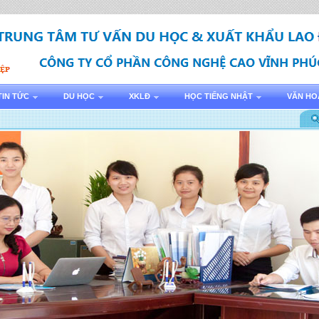
TIN TỨC
DU HỌC
XKLĐ
HỌC TIẾNG NHẬT
VĂN HO