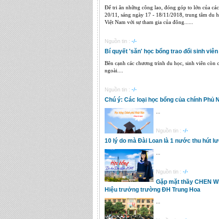
Để tri ân những công lao, đóng góp to lớn của cá
20/11, sáng ngày 17 - 18/11/2018, trung tâm du
Việt Nam với sự tham gia của đông......
Nguồn tin :
-/-
Bí quyết 'săn' học bổng trao đổi sinh viên
Bên cạnh các chương trình du học, sinh viên còn c
ngoài....
Nguồn tin :
-/-
Chú ý: Các loại học bổng của chính Phủ 
...
Nguồn tin :
-/-
10 lý do mà Đài Loan là 1 nước thu hút 
...
Nguồn tin :
-/-
Gặp mặt thầy CHEN WE
Hiệu trưởng trường ĐH Trung Hoa
...