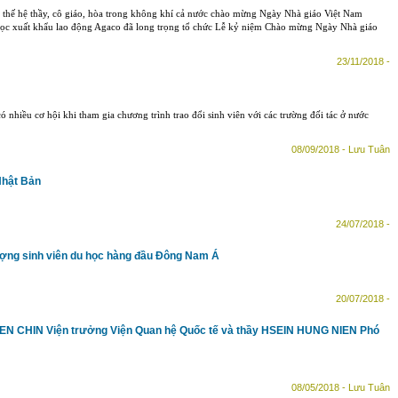
c thế hệ thầy, cô giáo, hòa trong không khí cả nước chào mừng Ngày Nhà giáo Việt Nam
 học xuất khẩu lao động Agaco đã long trọng tổ chức Lễ kỷ niệm Chào mừng Ngày Nhà giáo
23/11/2018 -
ó nhiều cơ hội khi tham gia chương trình trao đổi sinh viên với các trường đối tác ở nước
08/09/2018 - Lưu Tuân
Nhật Bản
24/07/2018 -
lượng sinh viên du học hàng đầu Đông Nam Á
20/07/2018 -
N CHIN Viện trưởng Viện Quan hệ Quốc tế và thầy HSEIN HUNG NIEN Phó
08/05/2018 - Lưu Tuân