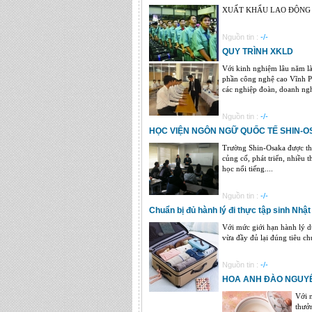
XUẤT KHẨU LAO ĐỘNG hay 
Nguồn tin :
-/-
QUY TRÌNH XKLD
Với kinh nghiệm lâu năm là
phần công nghệ cao Vĩnh Ph
các nghiệp đoàn, doanh nghi
Nguồn tin :
-/-
HỌC VIỆN NGÔN NGỮ QUỐC TẾ SHIN-
Trường Shin-Osaka được thà
củng cố, phát triển, nhiều 
học nổi tiếng....
Nguồn tin :
-/-
Chuẩn bị đủ hành lý đi thực tập sinh Nhậ
Với mức giới hạn hành lý d
vừa đầy đủ lại đúng tiêu ch
Nguồn tin :
-/-
HOA ANH ĐÀO NGUYÊ
Với 
thưởn