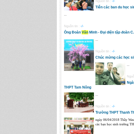
Nguồn tin :
-/-
Tiễn các ban du học s
...
Nguồn tin :
-/-
Ông Đoàn
Văn
Minh - Đại diện tập đoàn C
...
Nguồn tin :
-/-
Chúc mừng các học sin
...
Nguồ
Ngày
THPT Tam Nông
...
Nguồn tin :
-/-
Trường THPT Thanh T
ngày 06/04/2018 Thầy Wata
các bạn học sinh trường T