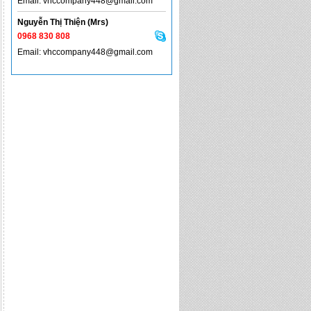
Email: vhccompany448@gmail.com
Nguyễn Thị Thiện (Mrs)
0968 830 808
Email: vhccompany448@gmail.com