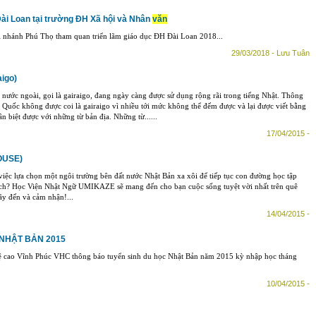
Đài Loan tại trường ĐH Xã hội và Nhân
văn
 nhánh Phú Thọ tham quan triển lãm giáo dục ĐH Đài Loan 2018...
29/03/2018 - Lưu Tuân
igo)
nước ngoài, gọi là gairaigo, đang ngày càng được sử dụng rộng rãi trong tiếng Nhật. Thông
Quốc không được coi là gairaigo vì nhiều tới mức không thể đếm được và lại được viết bằng
 biệt được với những từ bản địa. Những từ......
17/04/2015 -
OUSE)
iệc lựa chọn một ngôi trường bên đất nước Nhật Bản xa xôi để tiếp tục con đường học tập
ích? Học Viện Nhật Ngữ UMIKAZE sẽ mang đến cho bạn cuộc sống tuyệt vời nhất trên quê
y đến và cảm nhận!...
14/04/2015 -
NHẬT BẢN 2015
 cao Vĩnh Phúc VHC thông báo tuyển sinh du học Nhật Bản năm 2015 kỳ nhập học tháng
10/04/2015 -