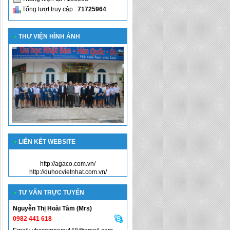
Tổng lượt truy cập :
71725964
•
THƯ VIỆN HÌNH ẢNH
•
LIÊN KẾT WEBSITE
http://agaco.com.vn/
http://duhocvietnhat.com.vn/
•
TƯ VẤN TRỰC TUYẾN
Nguyễn Thị Hoài Tâm (Mrs)
0982 441 618