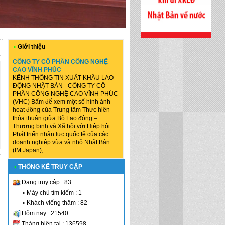
•
Giới thiệu
CÔNG TY CỔ PHẦN CÔNG NGHỆ
CAO VĨNH PHÚC
KÊNH THÔNG TIN XUẤT KHẨU LAO
ĐỘNG NHẬT BẢN - CÔNG TY CỔ
PHẦN CÔNG NGHỆ CAO VĨNH PHÚC
(VHC) Bấm để xem một số hình ảnh
hoạt động của Trung tâm Thực hiện
thỏa thuận giữa Bộ Lao động –
Thương binh và Xã hội với Hiệp hội
Phát triển nhân lực quốc tế của các
doanh nghiệp vừa và nhỏ Nhật Bản
(IM Japan),...
•
THỐNG KÊ TRUY CẬP
Đang truy cập : 83
•
Máy chủ tìm kiếm : 1
•
Khách viếng thăm : 82
Hôm nay : 21540
Tháng hiện tại : 136598