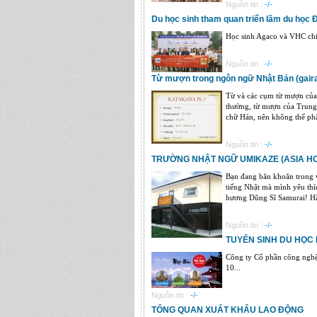
Nguồn tin :
-/-
Du học sinh tham quan triển lãm du học 
Học sinh Agaco và VHC chi
Nguồn tin :
-/-
Từ mượn trong ngôn ngữ Nhật Bản (gaira
Từ và các cụm từ mượn của 
thường, từ mượn của Trung 
chữ Hán, nên không thể phân
Nguồn tin :
-/-
TRƯỜNG NHẬT NGỮ UMIKAZE (ASIA H
Bạn đang băn khoăn trong v
tiếng Nhật mà mình yêu th
hương Dũng Sĩ Samurai! Hã
Nguồn tin :
-/-
TUYỂN SINH DU HỌC 
Công ty Cổ phần công nghệ
10...
Nguồn tin :
-/-
TỔNG QUAN XUẤT KHẨU LAO ĐỘNG