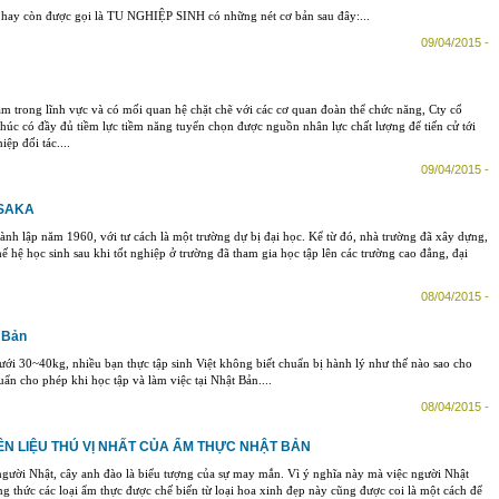
còn được gọi là TU NGHIỆP SINH có những nét cơ bản sau đây:...
09/04/2015 -
m trong lĩnh vực và có mối quan hệ chặt chẽ với các cơ quan đoàn thể chức năng, Cty cổ
úc có đầy đủ tiềm lực tiềm năng tuyển chọn được nguồn nhân lực chất lượng để tiến cử tới
ệp đối tác....
09/04/2015 -
OSAKA
nh lập năm 1960, với tư cách là một trường dự bị đại học. Kể từ đó, nhà trường đã xây dựng,
thế hệ học sinh sau khi tốt nghiệp ở trường đã tham gia học tập lên các trường cao đẳng, đại
08/04/2015 -
t Bản
ưới 30~40kg, nhiều bạn thực tập sinh Việt không biết chuẩn bị hành lý như thế nào sao cho
uẩn cho phép khi học tập và làm việc tại Nhật Bản....
08/04/2015 -
N LIỆU THÚ VỊ NHẤT CỦA ẨM THỰC NHẬT BẢN
người Nhật, cây anh đào là biểu tượng của sự may mắn. Vì ý nghĩa này mà việc người Nhật
g thức các loại ẩm thực được chế biến từ loại hoa xinh đẹp này cũng được coi là một cách để