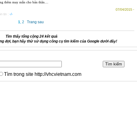
ăng thêm may mắn cho bản thân....
07/04/2015 -
n tin :
-/-
1
,
2
Trang sau
Tìm thấy tổng cộng 24 kết quả
g đợi, bạn hãy thử sử dụng công cụ tìm kiếm của Google dưới đây!
Tìm trong site http://vhcvietnam.com