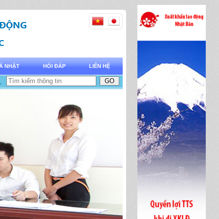
Á NHẬT
HỎI ĐÁP
LIÊN HỆ