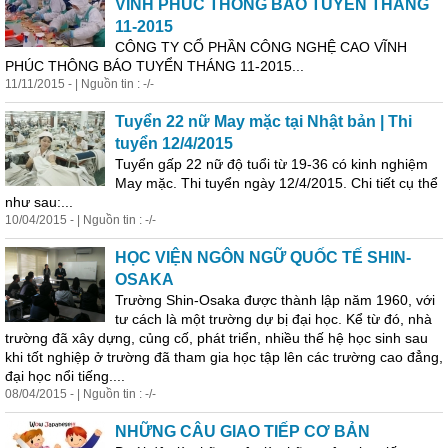
VĨNH PHÚC THÔNG BÁO TUYỂN THÁNG
11-2015
CÔNG TY CỔ PHẦN CÔNG NGHỆ CAO VĨNH
PHÚC THÔNG BÁO TUYỂN THÁNG 11-2015...
11/11/2015 - | Nguồn tin : -/-
Tuyển 22 nữ May mặc tại Nhật bản | Thi
tuyển 12/4/2015
Tuyển gấp 22 nữ độ tuổi từ 19-36 có kinh nghiệm
May mặc. Thi tuyển ngày 12/4/2015. Chi tiết cụ thể
như sau:...
10/04/2015 - | Nguồn tin : -/-
HỌC VIỆN NGÔN NGỮ QUỐC TẾ SHIN-
OSAKA
Trường Shin-Osaka được thành lập năm 1960, với
tư cách là một trường dự bị đại học. Kể từ đó, nhà
trường đã xây dựng, củng cố, phát triển, nhiều thế hệ học sinh sau
khi tốt nghiệp ở trường đã tham gia học tập lên các trường cao đẳng,
đại học nổi tiếng....
08/04/2015 - | Nguồn tin : -/-
NHỮNG CÂU
GIAO
TIẾP CƠ BẢN