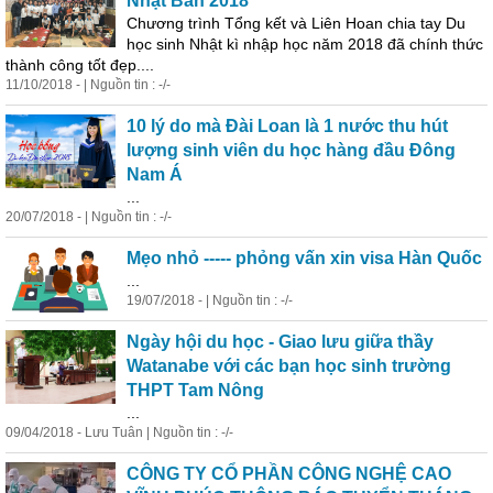
Nhật Bản 2018
Chương trình Tổng kết và Liên Hoan chia tay Du
học sinh Nhật kì nhập học năm 2018 đã chính thức
thành công tốt đẹp....
11/10/2018 - | Nguồn tin : -/-
10 lý do mà Đài Loan là 1 nước thu hút
lượng sinh viên du học hàng đầu Đông
Nam Á
...
20/07/2018 - | Nguồn tin : -/-
Mẹo nhỏ ----- phỏng vấn xin visa Hàn Quốc
...
19/07/2018 - | Nguồn tin : -/-
Ngày hội du học -
Giao
lưu giữa thầy
Watanabe với các bạn học sinh trường
THPT Tam Nông
...
09/04/2018 - Lưu Tuân | Nguồn tin : -/-
CÔNG TY CỔ PHẦN CÔNG NGHỆ CAO