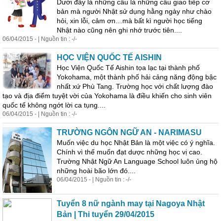
Dưới đây là những câu là những câu
giao
tiếp
cơ
bản mà người Nhật sử dụng hằng ngày như chào
hỏi, xin lỗi, cảm ơn…mà bất kì người học tiếng
Nhật nào cũng nên ghi nhớ trước tiên....
06/04/2015 - | Nguồn tin : -/-
HỌC VIỆN QUỐC TẾ AISHIN
Học Viện Quốc Tế Aishin tọa lạc tại thành phố
Yokohama, một thành phố hải cảng năng động bậc
nhất xứ Phù Tang. Trường học với chất lượng đào
tạo và địa điểm tuyệt vời của Yokohama là điều khiến cho sinh viên
quốc tế không ngớt lời ca tụng....
06/04/2015 - | Nguồn tin : -/-
TRƯỜNG NGÔN NGỮ AN - NARIMASU
Muốn việc du học Nhật Bản là một việc có ý nghĩa.
Chính vì thế muốn đạt dược những học vị cao.
Trường Nhật Ngữ An Language School luôn ủng hộ
những hoài bão lớn đó....
06/04/2015 - | Nguồn tin : -/-
Tuyển 8 nữ ngành may tại Nagoya Nhật
Bản | Thi tuyển 29/04/2015