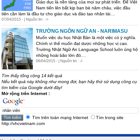
Giáo dục là nền tảng của mọi sự phát triển. Để Việt
Nam tiến lên bắt kịp bạn bè năm châu, việc đầu
tiên cần làm là đầu tư cho giáo dục và đào tạo
nhân
tài....
07/04/2015 - | Nguồn tin : -/-
TRƯỜNG NGÔN NGỮ AN - NARIMASU
Muốn việc du học Nhật Bản là một việc có ý nghĩa.
Chính vì thế muốn đạt dược những học vị cao.
Trường Nhật Ngữ An Language School luôn ủng hộ
những hoài bão lớn đó....
06/04/2015 - | Nguồn tin : -/-
Tìm thấy tổng cộng 14 kết quả
Nếu kết quả này không như mong đợi, bạn hãy thử sử dụng công cụ
tìm kiếm của Google dưới đây!
Mở rộng trên Internet :
Tìm trên toàn mạng Internet
Tìm trong site
http://vhcvietnam.com