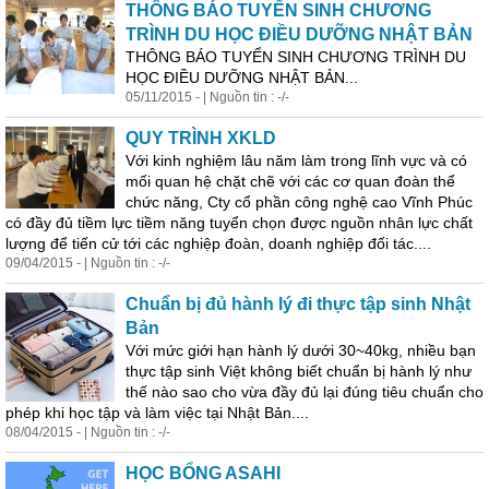
THÔNG BÁO TUYỂN SINH CHƯƠNG
TRÌNH DU HỌC ĐIỀU DƯỠNG NHẬT BẢN
THÔNG BÁO TUYỂN SINH CHƯƠNG TRÌNH DU
HỌC ĐIỀU DƯỠNG NHẬT BẢN...
05/11/2015 - | Nguồn tin : -/-
QUY TRÌNH XKLD
Với kinh nghiệm lâu năm làm trong lĩnh vực và có
mối quan hệ chặt chẽ với các cơ quan đoàn thể
chức năng, Cty cổ phần công nghệ cao Vĩnh Phúc
có đầy đủ tiềm lực tiềm năng tuyển chọn được nguồn
nhân
lực chất
lượng để tiến cử tới các nghiệp đoàn, doanh nghiệp đối tác....
09/04/2015 - | Nguồn tin : -/-
Chuẩn bị đủ hành lý đi thực tập sinh Nhật
Bản
Với mức giới hạn hành lý dưới 30~40kg, nhiều bạn
thực tập sinh Việt không biết chuẩn bị hành lý như
thế nào sao cho vừa đầy đủ lại đúng tiêu chuẩn cho
phép khi học tập và làm việc tại Nhật Bản....
08/04/2015 - | Nguồn tin : -/-
HỌC BỔNG ASAHI