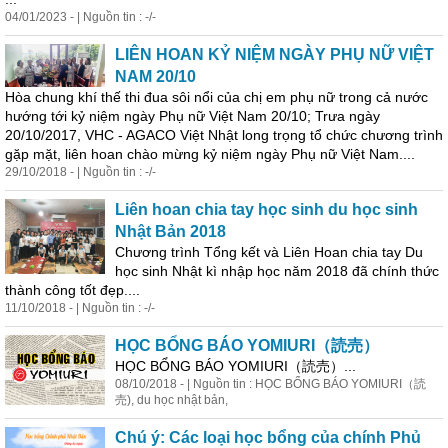
04/01/2023 - | Nguồn tin : -/-
LIÊN HOAN KỶ NIỆM NGÀY PHỤ NỮ VIỆT
NAM 20/10
Hòa chung khí thế thi đua sôi nổi của chị em phụ nữ trong cả nước
hướng tới kỷ niệm ngày Phụ nữ Việt Nam 20/10; Trưa ngày
20/10/2017, VHC - AGACO Việt Nhật long trọng tổ chức chương trình
gặp mặt, liên hoan chào mừng kỷ niệm ngày Phụ nữ Việt Nam....
29/10/2018 - | Nguồn tin : -/-
Liên hoan chia tay học sinh du học sinh
Nhật Bản 2018
Chương trình Tổng kết và Liên Hoan chia tay Du
học sinh Nhật kì nhập học năm 2018 đã chính thức
thành công tốt đẹp....
11/10/2018 - | Nguồn tin : -/-
HỌC BỔNG BÁO YOMIURI（読売）
HỌC BỔNG BÁO YOMIURI（読売）...
08/10/2018 - | Nguồn tin : HỌC BỔNG BÁO YOMIURI（読
売), du học nhật bản,
Chú ý: Các loại học bổng của chính Phủ